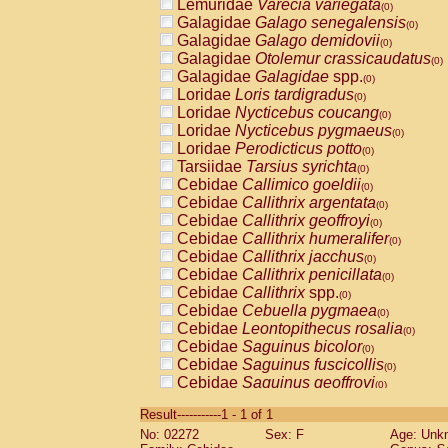
Lemuridae
Varecia variegata
(0)
Galagidae
Galago senegalensis
(0)
Galagidae
Galago demidovii
(0)
Galagidae
Otolemur crassicaudatus
(0)
Galagidae
Galagidae
spp.
(0)
Loridae
Loris tardigradus
(0)
Loridae
Nycticebus coucang
(0)
Loridae
Nycticebus pygmaeus
(0)
Loridae
Perodicticus potto
(0)
Tarsiidae
Tarsius syrichta
(0)
Cebidae
Callimico goeldii
(0)
Cebidae
Callithrix argentata
(0)
Cebidae
Callithrix geoffroyi
(0)
Cebidae
Callithrix humeralifer
(0)
Cebidae
Callithrix jacchus
(0)
Cebidae
Callithrix penicillata
(0)
Cebidae
Callithrix
spp.
(0)
Cebidae
Cebuella pygmaea
(0)
Cebidae
Leontopithecus rosalia
(0)
Cebidae
Saguinus bicolor
(0)
Cebidae
Saguinus fuscicollis
(0)
Cebidae
Saguinus geoffroyi
(0)
Cebidae
Saguinus imperator
(0)
Result-----------1 - 1 of 1
Cebidae
Saguinus labiatus
(0)
No: 02272
Sex: F
Age: Unk
Cebidae
Saguinus leucopus
(0)