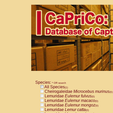
Species:
* OR search
All Species
(1)
Cheirogaleidae
Microcebus murinus
(0)
Lemuridae
Eulemur fulvus
(0)
Lemuridae
Eulemur macaco
(0)
Lemuridae
Eulemur mongoz
(0)
Lemuridae
Lemur catta
(0)