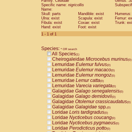
Family: Cebidae
Genus:
S
Cebidae
Saguinus midas
(0)
Specific name:
nigricollis
Subspecif
Cebidae
Saguinus mystax
(0)
Name:
Cebidae
Saguinus nigricollis
Skull: parts
Mandible: exist
(1)
Humerus: 
Cebidae
Saguinus oedipus
Ulna: exist
Scapula: exist
Femur: ex
(0)
Fibula: exist
Coxae: exist
Trunk: exi
Cebidae
Saguinus weddelli
(0)
Hand: exist
Foot: exist
Cebidae
Saguinus
spp.
(0)
Cebidae
Aotus trivirgatus
1 - 1 of 1
(0)
Cebidae
Cebus albifrons
(0)
Cebidae
Cebus apella
(0)
Species:
Cebidae
Cebus capucinus
* OR search
(0)
All Species
Cebidae
Cebus nigrivittatus
(1)
(0)
Cheirogaleidae
Microcebus murinus
Cebidae
Cebus
spp.
(0)
(0)
Lemuridae
Eulemur fulvus
Cebidae
Saimiri boliviensis
(0)
(0)
Lemuridae
Eulemur macaco
Cebidae
Saimiri sciureus
(0)
(0)
Lemuridae
Eulemur mongoz
Atelidae
Alouatta caraya
(0)
(0)
Lemuridae
Lemur catta
Atelidae
Alouatta fusca
(0)
(0)
Lemuridae
Varecia variegata
Atelidae
Alouatta seniculus
(0)
(0)
Galagidae
Galago senegalensis
Atelidae
Alouatta
spp.
(0)
(0)
Galagidae
Galago demidovii
Atelidae
Ateles belzebuth
(0)
(0)
Galagidae
Otolemur crassicaudatus
Atelidae
Ateles geoffroyi
(0)
(0)
Galagidae
Galagidae
spp.
Atelidae
Ateles paniscus
(0)
(0)
Loridae
Loris tardigradus
Atelidae
Ateles
spp.
(0)
(0)
Loridae
Nycticebus coucang
Atelidae
Lagothrix lagothricha
(0)
(0)
Loridae
Nycticebus pygmaeus
Atelidae
Lagothrix lagothricha cana
(0)
(0)
Loridae
Perodicticus potto
Pitheciidae
Cacajao calvus rubicundu
(0)