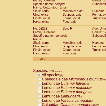
Family: Cebidae
Genus:
S
Cebidae
Saguinus midas
(0)
Specific name:
oedipus
Subspecif
Cebidae
Saguinus mystax
(0)
Name: Cotton-top Tamarin
Cebidae
Saguinus nigricollis
Skull: parts
Mandible: exist
(1)
Humerus: 
Cebidae
Saguinus oedipus
Ulna: exist
Scapula: exist
Femur: ex
(1)
Fibula: exist
Coxae: exist
Trunk: exi
Cebidae
Saguinus weddelli
(0)
Hand: exist
Foot: exist
Cebidae
Saguinus
spp.
(0)
Cebidae
Aotus trivirgatus
(0)
No: 02272
Sex: F
Age: Unk
Cebidae
Cebus albifrons
Family: Cebidae
Genus:
S
(0)
Cebidae
Cebus apella
Specific name:
nigricollis
Subspecif
(0)
Name:
Cebidae
Cebus capucinus
(0)
Skull: parts
Mandible: exist
Humerus: 
Cebidae
Cebus nigrivittatus
(0)
Ulna: exist
Scapula: exist
Femur: ex
Cebidae
Cebus
spp.
(0)
Fibula: exist
Coxae: exist
Trunk: exi
Cebidae
Saimiri boliviensis
Hand: exist
Foot: exist
(0)
Cebidae
Saimiri sciureus
(0)
1 - 2 of 2
Atelidae
Alouatta caraya
(0)
Atelidae
Alouatta fusca
(0)
Atelidae
Alouatta seniculus
Species:
(0)
* OR search
Atelidae
Alouatta
spp.
All species
(0)
(2)
Atelidae
Ateles belzebuth
Cheirogaleidae
Microcebus murinus
(0)
(0)
Atelidae
Ateles geoffroyi
Lemuridae
Eulemur fulvus
(0)
(0)
Atelidae
Ateles paniscus
Lemuridae
Eulemur macaco
(0)
(0)
Atelidae
Ateles
spp.
Lemuridae
Eulemur mongoz
(0)
(0)
Atelidae
Lagothrix lagothricha
Lemuridae
Lemur catta
(0)
(0)
Atelidae
Lagothrix lagothricha cana
Lemuridae
Varecia variegata
(0)
(0)
Pitheciidae
Cacajao calvus rubicundu
Galagidae
Galago senegalensis
(0)