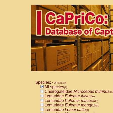
Species:
* OR search
All species
(2)
Cheirogaleidae
Microcebus murinus
(0)
Lemuridae
Eulemur fulvus
(0)
Lemuridae
Eulemur macaco
(0)
Lemuridae
Eulemur mongoz
(0)
Lemuridae
Lemur catta
(0)