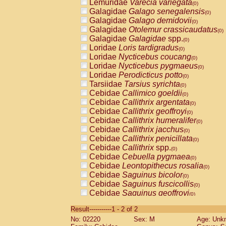
Lemuridae
Varecia variegata
(0)
Galagidae
Galago senegalensis
(0)
Galagidae
Galago demidovii
(0)
Galagidae
Otolemur crassicaudatus
(0)
Galagidae
Galagidae
spp.
(0)
Loridae
Loris tardigradus
(0)
Loridae
Nycticebus coucang
(0)
Loridae
Nycticebus pygmaeus
(0)
Loridae
Perodicticus potto
(0)
Tarsiidae
Tarsius syrichta
(0)
Cebidae
Callimico goeldii
(0)
Cebidae
Callithrix argentata
(0)
Cebidae
Callithrix geoffroyi
(0)
Cebidae
Callithrix humeralifer
(0)
Cebidae
Callithrix jacchus
(0)
Cebidae
Callithrix penicillata
(0)
Cebidae
Callithrix
spp.
(0)
Cebidae
Cebuella pygmaea
(0)
Cebidae
Leontopithecus rosalia
(0)
Cebidae
Saguinus bicolor
(0)
Cebidae
Saguinus fuscicollis
(0)
Cebidae
Saguinus geoffroyi
(0)
Cebidae
Saguinus imperator
(0)
Result-----------1 - 2 of 2
Cebidae
Saguinus labiatus
(0)
No: 02220
Sex: M
Age: Unk
Cebidae
Saguinus leucopus
(0)