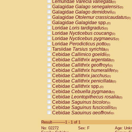
Lemuridae
Varecia variegata
(0)
Galagidae
Galago senegalensis
(0)
Galagidae
Galago demidovii
(0)
Galagidae
Otolemur crassicaudatus
(0)
Galagidae
Galagidae
spp.
(0)
Loridae
Loris tardigradus
(0)
Loridae
Nycticebus coucang
(0)
Loridae
Nycticebus pygmaeus
(0)
Loridae
Perodicticus potto
(0)
Tarsiidae
Tarsius syrichta
(0)
Cebidae
Callimico goeldii
(0)
Cebidae
Callithrix argentata
(0)
Cebidae
Callithrix geoffroyi
(0)
Cebidae
Callithrix humeralifer
(0)
Cebidae
Callithrix jacchus
(0)
Cebidae
Callithrix penicillata
(0)
Cebidae
Callithrix
spp.
(0)
Cebidae
Cebuella pygmaea
(0)
Cebidae
Leontopithecus rosalia
(0)
Cebidae
Saguinus bicolor
(0)
Cebidae
Saguinus fuscicollis
(0)
Cebidae
Saguinus geoffroyi
(0)
Cebidae
Saguinus imperator
(0)
Result-----------1 - 1 of 1
Cebidae
Saguinus labiatus
(0)
No: 02272
Sex: F
Age: Unk
Cebidae
Saguinus leucopus
(0)