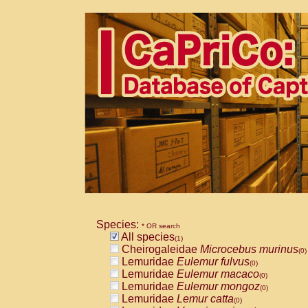
Species:
* OR search
All species
(1)
Cheirogaleidae
Microcebus murinus
(0)
Lemuridae
Eulemur fulvus
(0)
Lemuridae
Eulemur macaco
(0)
Lemuridae
Eulemur mongoz
(0)
Lemuridae
Lemur catta
(0)