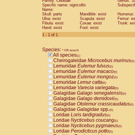
Family: Cebidae
Genus:
S
Cebidae
Saguinus midas
(0)
Specific name:
nigricollis
Subspecif
Cebidae
Saguinus mystax
(0)
Name:
Cebidae
Saguinus nigricollis
Skull: parts
Mandible: exist
(1)
Humerus: 
Cebidae
Saguinus oedipus
Ulna: exist
Scapula: exist
Femur: ex
(0)
Fibula: exist
Coxae: exist
Trunk: exi
Cebidae
Saguinus weddelli
(0)
Hand: exist
Foot: exist
Cebidae
Saguinus
spp.
(0)
Cebidae
Aotus trivirgatus
1 - 1 of 1
(0)
Cebidae
Cebus albifrons
(0)
Cebidae
Cebus apella
(0)
Species:
Cebidae
Cebus capucinus
* OR search
(0)
All species
Cebidae
Cebus nigrivittatus
(1)
(0)
Cheirogaleidae
Microcebus murinus
Cebidae
Cebus
spp.
(0)
(0)
Lemuridae
Eulemur fulvus
Cebidae
Saimiri boliviensis
(0)
(0)
Lemuridae
Eulemur macaco
Cebidae
Saimiri sciureus
(0)
(0)
Lemuridae
Eulemur mongoz
Atelidae
Alouatta caraya
(0)
(0)
Lemuridae
Lemur catta
Atelidae
Alouatta fusca
(0)
(0)
Lemuridae
Varecia variegata
Atelidae
Alouatta seniculus
(0)
(0)
Galagidae
Galago senegalensis
Atelidae
Alouatta
spp.
(0)
(0)
Galagidae
Galago demidovii
Atelidae
Ateles belzebuth
(0)
(0)
Galagidae
Otolemur crassicaudatus
Atelidae
Ateles geoffroyi
(0)
(0)
Galagidae
Galagidae
spp.
Atelidae
Ateles paniscus
(0)
(0)
Loridae
Loris tardigradus
Atelidae
Ateles
spp.
(0)
(0)
Loridae
Nycticebus coucang
Atelidae
Lagothrix lagothricha
(0)
(0)
Loridae
Nycticebus pygmaeus
Atelidae
Lagothrix lagothricha cana
(0)
(0)
Loridae
Perodicticus potto
Pitheciidae
Cacajao calvus rubicundu
(0)