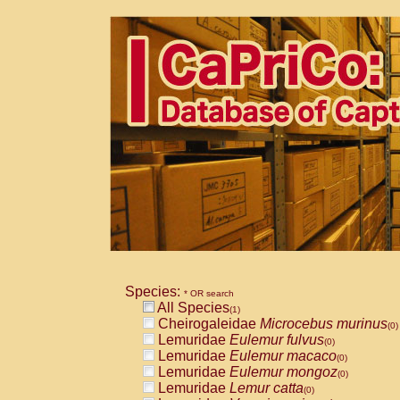
Species:
* OR search
All Species
(1)
Cheirogaleidae
Microcebus murinus
(0)
Lemuridae
Eulemur fulvus
(0)
Lemuridae
Eulemur macaco
(0)
Lemuridae
Eulemur mongoz
(0)
Lemuridae
Lemur catta
(0)