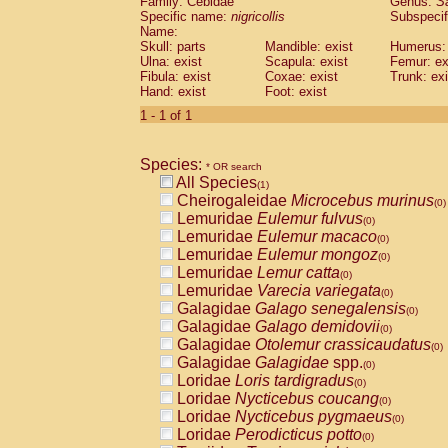
Family: Cebidae
Genus:
S
Cebidae
Saguinus midas
(0)
Specific name:
nigricollis
Subspecif
Cebidae
Saguinus mystax
(0)
Name:
Cebidae
Saguinus nigricollis
Skull: parts
Mandible: exist
(1)
Humerus: 
Cebidae
Saguinus oedipus
Ulna: exist
Scapula: exist
Femur: ex
(0)
Fibula: exist
Coxae: exist
Trunk: exi
Cebidae
Saguinus weddelli
(0)
Hand: exist
Foot: exist
Cebidae
Saguinus
spp.
(0)
Cebidae
Aotus trivirgatus
1 - 1 of 1
(0)
Cebidae
Cebus albifrons
(0)
Cebidae
Cebus apella
(0)
Species:
Cebidae
Cebus capucinus
* OR search
(0)
All Species
Cebidae
Cebus nigrivittatus
(1)
(0)
Cheirogaleidae
Microcebus murinus
Cebidae
Cebus
spp.
(0)
(0)
Lemuridae
Eulemur fulvus
Cebidae
Saimiri boliviensis
(0)
(0)
Lemuridae
Eulemur macaco
Cebidae
Saimiri sciureus
(0)
(0)
Lemuridae
Eulemur mongoz
Atelidae
Alouatta caraya
(0)
(0)
Lemuridae
Lemur catta
Atelidae
Alouatta fusca
(0)
(0)
Lemuridae
Varecia variegata
Atelidae
Alouatta seniculus
(0)
(0)
Galagidae
Galago senegalensis
Atelidae
Alouatta
spp.
(0)
(0)
Galagidae
Galago demidovii
Atelidae
Ateles belzebuth
(0)
(0)
Galagidae
Otolemur crassicaudatus
Atelidae
Ateles geoffroyi
(0)
(0)
Galagidae
Galagidae
spp.
Atelidae
Ateles paniscus
(0)
(0)
Loridae
Loris tardigradus
Atelidae
Ateles
spp.
(0)
(0)
Loridae
Nycticebus coucang
Atelidae
Lagothrix lagothricha
(0)
(0)
Loridae
Nycticebus pygmaeus
Atelidae
Lagothrix lagothricha cana
(0)
(0)
Loridae
Perodicticus potto
Pitheciidae
Cacajao calvus rubicundu
(0)