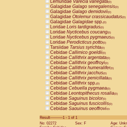
Lemuridae
Varecia variegata
(0)
Galagidae
Galago senegalensis
(0)
Galagidae
Galago demidovii
(0)
Galagidae
Otolemur crassicaudatus
(0)
Galagidae
Galagidae
spp.
(0)
Loridae
Loris tardigradus
(0)
Loridae
Nycticebus coucang
(0)
Loridae
Nycticebus pygmaeus
(0)
Loridae
Perodicticus potto
(0)
Tarsiidae
Tarsius syrichta
(0)
Cebidae
Callimico goeldii
(0)
Cebidae
Callithrix argentata
(0)
Cebidae
Callithrix geoffroyi
(0)
Cebidae
Callithrix humeralifer
(0)
Cebidae
Callithrix jacchus
(0)
Cebidae
Callithrix penicillata
(0)
Cebidae
Callithrix
spp.
(0)
Cebidae
Cebuella pygmaea
(0)
Cebidae
Leontopithecus rosalia
(0)
Cebidae
Saguinus bicolor
(0)
Cebidae
Saguinus fuscicollis
(0)
Cebidae
Saguinus geoffroyi
(0)
Cebidae
Saguinus imperator
(0)
Result-----------1 - 1 of 1
Cebidae
Saguinus labiatus
(0)
No: 02272
Sex: F
Age: Unk
Cebidae
Saguinus leucopus
(0)