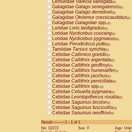
Lemuridae
Varecia variegata
(0)
Galagidae
Galago senegalensis
(0)
Galagidae
Galago demidovii
(0)
Galagidae
Otolemur crassicaudatus
(0)
Galagidae
Galagidae
spp.
(0)
Loridae
Loris tardigradus
(0)
Loridae
Nycticebus coucang
(0)
Loridae
Nycticebus pygmaeus
(0)
Loridae
Perodicticus potto
(0)
Tarsiidae
Tarsius syrichta
(0)
Cebidae
Callimico goeldii
(0)
Cebidae
Callithrix argentata
(0)
Cebidae
Callithrix geoffroyi
(0)
Cebidae
Callithrix humeralifer
(0)
Cebidae
Callithrix jacchus
(0)
Cebidae
Callithrix penicillata
(0)
Cebidae
Callithrix
spp.
(0)
Cebidae
Cebuella pygmaea
(0)
Cebidae
Leontopithecus rosalia
(0)
Cebidae
Saguinus bicolor
(0)
Cebidae
Saguinus fuscicollis
(0)
Cebidae
Saguinus geoffroyi
(0)
Cebidae
Saguinus imperator
(0)
Result-----------1 - 1 of 1
Cebidae
Saguinus labiatus
(0)
No: 02272
Sex: F
Age: Unk
Cebidae
Saguinus leucopus
(0)