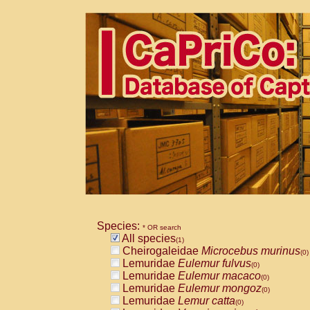
Species:
* OR search
All species
(1)
Cheirogaleidae
Microcebus murinus
(0)
Lemuridae
Eulemur fulvus
(0)
Lemuridae
Eulemur macaco
(0)
Lemuridae
Eulemur mongoz
(0)
Lemuridae
Lemur catta
(0)