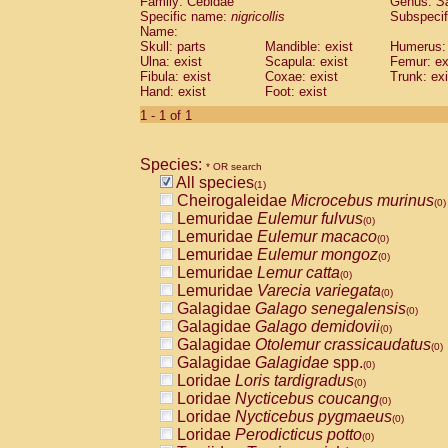
Family: Cebidae
Genus:
S
Cebidae
Saguinus midas
(0)
Specific name:
nigricollis
Subspecif
Cebidae
Saguinus mystax
(0)
Name:
Cebidae
Saguinus nigricollis
Skull: parts
Mandible: exist
(1)
Humerus: 
Cebidae
Saguinus oedipus
Ulna: exist
Scapula: exist
Femur: ex
(0)
Fibula: exist
Coxae: exist
Trunk: exi
Cebidae
Saguinus weddelli
(0)
Hand: exist
Foot: exist
Cebidae
Saguinus
spp.
(0)
Cebidae
Aotus trivirgatus
1 - 1 of 1
(0)
Cebidae
Cebus albifrons
(0)
Cebidae
Cebus apella
(0)
Species:
Cebidae
Cebus capucinus
* OR search
(0)
All species
Cebidae
Cebus nigrivittatus
(1)
(0)
Cheirogaleidae
Microcebus murinus
Cebidae
Cebus
spp.
(0)
(0)
Lemuridae
Eulemur fulvus
Cebidae
Saimiri boliviensis
(0)
(0)
Lemuridae
Eulemur macaco
Cebidae
Saimiri sciureus
(0)
(0)
Lemuridae
Eulemur mongoz
Atelidae
Alouatta caraya
(0)
(0)
Lemuridae
Lemur catta
Atelidae
Alouatta fusca
(0)
(0)
Lemuridae
Varecia variegata
Atelidae
Alouatta seniculus
(0)
(0)
Galagidae
Galago senegalensis
Atelidae
Alouatta
spp.
(0)
(0)
Galagidae
Galago demidovii
Atelidae
Ateles belzebuth
(0)
(0)
Galagidae
Otolemur crassicaudatus
Atelidae
Ateles geoffroyi
(0)
(0)
Galagidae
Galagidae
spp.
Atelidae
Ateles paniscus
(0)
(0)
Loridae
Loris tardigradus
Atelidae
Ateles
spp.
(0)
(0)
Loridae
Nycticebus coucang
Atelidae
Lagothrix lagothricha
(0)
(0)
Loridae
Nycticebus pygmaeus
Atelidae
Lagothrix lagothricha cana
(0)
(0)
Loridae
Perodicticus potto
Pitheciidae
Cacajao calvus rubicundu
(0)