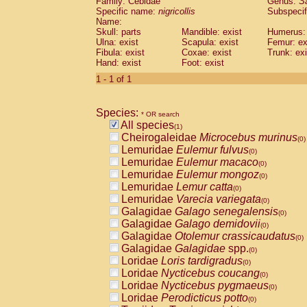
Family: Cebidae
Genus:
S
Cebidae
Saguinus midas
(0)
Specific name:
nigricollis
Subspecif
Cebidae
Saguinus mystax
(0)
Name:
Cebidae
Saguinus nigricollis
Skull: parts
Mandible: exist
(1)
Humerus: 
Cebidae
Saguinus oedipus
Ulna: exist
Scapula: exist
Femur: ex
(0)
Fibula: exist
Coxae: exist
Trunk: exi
Cebidae
Saguinus weddelli
(0)
Hand: exist
Foot: exist
Cebidae
Saguinus
spp.
(0)
Cebidae
Aotus trivirgatus
1 - 1 of 1
(0)
Cebidae
Cebus albifrons
(0)
Cebidae
Cebus apella
(0)
Species:
Cebidae
Cebus capucinus
* OR search
(0)
All species
Cebidae
Cebus nigrivittatus
(1)
(0)
Cheirogaleidae
Microcebus murinus
Cebidae
Cebus
spp.
(0)
(0)
Lemuridae
Eulemur fulvus
Cebidae
Saimiri boliviensis
(0)
(0)
Lemuridae
Eulemur macaco
Cebidae
Saimiri sciureus
(0)
(0)
Lemuridae
Eulemur mongoz
Atelidae
Alouatta caraya
(0)
(0)
Lemuridae
Lemur catta
Atelidae
Alouatta fusca
(0)
(0)
Lemuridae
Varecia variegata
Atelidae
Alouatta seniculus
(0)
(0)
Galagidae
Galago senegalensis
Atelidae
Alouatta
spp.
(0)
(0)
Galagidae
Galago demidovii
Atelidae
Ateles belzebuth
(0)
(0)
Galagidae
Otolemur crassicaudatus
Atelidae
Ateles geoffroyi
(0)
(0)
Galagidae
Galagidae
spp.
Atelidae
Ateles paniscus
(0)
(0)
Loridae
Loris tardigradus
Atelidae
Ateles
spp.
(0)
(0)
Loridae
Nycticebus coucang
Atelidae
Lagothrix lagothricha
(0)
(0)
Loridae
Nycticebus pygmaeus
Atelidae
Lagothrix lagothricha cana
(0)
(0)
Loridae
Perodicticus potto
Pitheciidae
Cacajao calvus rubicundu
(0)