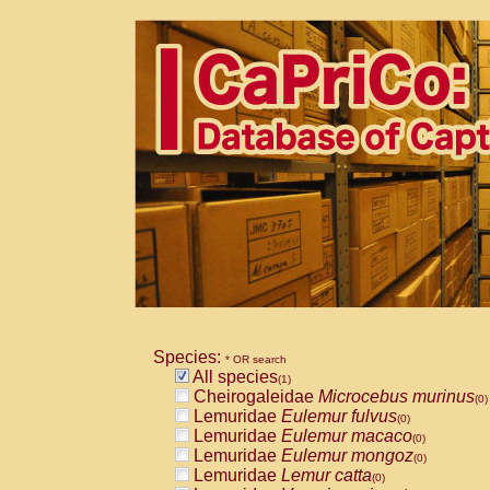
Species:
* OR search
All species
(1)
Cheirogaleidae
Microcebus murinus
(0)
Lemuridae
Eulemur fulvus
(0)
Lemuridae
Eulemur macaco
(0)
Lemuridae
Eulemur mongoz
(0)
Lemuridae
Lemur catta
(0)