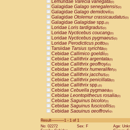
Lemuridae
Varecia variegata
(0)
Galagidae
Galago senegalensis
(0)
Galagidae
Galago demidovii
(0)
Galagidae
Otolemur crassicaudatus
(0)
Galagidae
Galagidae
spp.
(0)
Loridae
Loris tardigradus
(0)
Loridae
Nycticebus coucang
(0)
Loridae
Nycticebus pygmaeus
(0)
Loridae
Perodicticus potto
(0)
Tarsiidae
Tarsius syrichta
(0)
Cebidae
Callimico goeldii
(0)
Cebidae
Callithrix argentata
(0)
Cebidae
Callithrix geoffroyi
(0)
Cebidae
Callithrix humeralifer
(0)
Cebidae
Callithrix jacchus
(0)
Cebidae
Callithrix penicillata
(0)
Cebidae
Callithrix
spp.
(0)
Cebidae
Cebuella pygmaea
(0)
Cebidae
Leontopithecus rosalia
(0)
Cebidae
Saguinus bicolor
(0)
Cebidae
Saguinus fuscicollis
(0)
Cebidae
Saguinus geoffroyi
(0)
Cebidae
Saguinus imperator
(0)
Result-----------1 - 1 of 1
Cebidae
Saguinus labiatus
(0)
No: 02272
Sex: F
Age: Unk
Cebidae
Saguinus leucopus
(0)