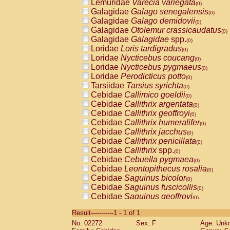
Lemuridae
Varecia variegata
(0)
Galagidae
Galago senegalensis
(0)
Galagidae
Galago demidovii
(0)
Galagidae
Otolemur crassicaudatus
(0)
Galagidae
Galagidae
spp.
(0)
Loridae
Loris tardigradus
(0)
Loridae
Nycticebus coucang
(0)
Loridae
Nycticebus pygmaeus
(0)
Loridae
Perodicticus potto
(0)
Tarsiidae
Tarsius syrichta
(0)
Cebidae
Callimico goeldii
(0)
Cebidae
Callithrix argentata
(0)
Cebidae
Callithrix geoffroyi
(0)
Cebidae
Callithrix humeralifer
(0)
Cebidae
Callithrix jacchus
(0)
Cebidae
Callithrix penicillata
(0)
Cebidae
Callithrix
spp.
(0)
Cebidae
Cebuella pygmaea
(0)
Cebidae
Leontopithecus rosalia
(0)
Cebidae
Saguinus bicolor
(0)
Cebidae
Saguinus fuscicollis
(0)
Cebidae
Saguinus geoffroyi
(0)
Cebidae
Saguinus imperator
(0)
Result-----------1 - 1 of 1
Cebidae
Saguinus labiatus
(0)
No: 02272
Sex: F
Age: Unk
Cebidae
Saguinus leucopus
(0)