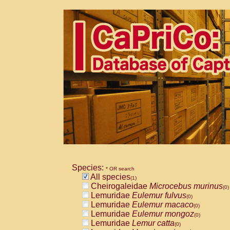
Species:
* OR search
All species
(1)
Cheirogaleidae
Microcebus murinus
(0)
Lemuridae
Eulemur fulvus
(0)
Lemuridae
Eulemur macaco
(0)
Lemuridae
Eulemur mongoz
(0)
Lemuridae
Lemur catta
(0)