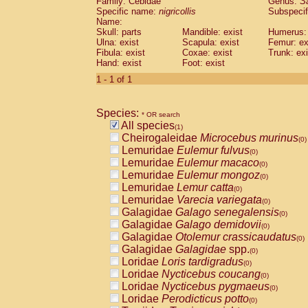
Family: Cebidae
Genus:
S
Cebidae
Saguinus midas
(0)
Specific name:
nigricollis
Subspecif
Cebidae
Saguinus mystax
(0)
Name:
Cebidae
Saguinus nigricollis
Skull: parts
Mandible: exist
(1)
Humerus: 
Cebidae
Saguinus oedipus
Ulna: exist
Scapula: exist
Femur: ex
(0)
Fibula: exist
Coxae: exist
Trunk: exi
Cebidae
Saguinus weddelli
(0)
Hand: exist
Foot: exist
Cebidae
Saguinus
spp.
(0)
Cebidae
Aotus trivirgatus
1 - 1 of 1
(0)
Cebidae
Cebus albifrons
(0)
Cebidae
Cebus apella
(0)
Species:
Cebidae
Cebus capucinus
* OR search
(0)
All species
Cebidae
Cebus nigrivittatus
(1)
(0)
Cheirogaleidae
Microcebus murinus
Cebidae
Cebus
spp.
(0)
(0)
Lemuridae
Eulemur fulvus
Cebidae
Saimiri boliviensis
(0)
(0)
Lemuridae
Eulemur macaco
Cebidae
Saimiri sciureus
(0)
(0)
Lemuridae
Eulemur mongoz
Atelidae
Alouatta caraya
(0)
(0)
Lemuridae
Lemur catta
Atelidae
Alouatta fusca
(0)
(0)
Lemuridae
Varecia variegata
Atelidae
Alouatta seniculus
(0)
(0)
Galagidae
Galago senegalensis
Atelidae
Alouatta
spp.
(0)
(0)
Galagidae
Galago demidovii
Atelidae
Ateles belzebuth
(0)
(0)
Galagidae
Otolemur crassicaudatus
Atelidae
Ateles geoffroyi
(0)
(0)
Galagidae
Galagidae
spp.
Atelidae
Ateles paniscus
(0)
(0)
Loridae
Loris tardigradus
Atelidae
Ateles
spp.
(0)
(0)
Loridae
Nycticebus coucang
Atelidae
Lagothrix lagothricha
(0)
(0)
Loridae
Nycticebus pygmaeus
Atelidae
Lagothrix lagothricha cana
(0)
(0)
Loridae
Perodicticus potto
Pitheciidae
Cacajao calvus rubicundu
(0)