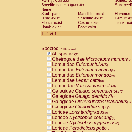
Family: Cebidae
Genus:
S
Cebidae
Saguinus midas
(0)
Specific name:
nigricollis
Subspecif
Cebidae
Saguinus mystax
(0)
Name:
Cebidae
Saguinus nigricollis
Skull: parts
Mandible: exist
(1)
Humerus: 
Cebidae
Saguinus oedipus
Ulna: exist
Scapula: exist
Femur: ex
(0)
Fibula: exist
Coxae: exist
Trunk: exi
Cebidae
Saguinus weddelli
(0)
Hand: exist
Foot: exist
Cebidae
Saguinus
spp.
(0)
Cebidae
Aotus trivirgatus
1 - 1 of 1
(0)
Cebidae
Cebus albifrons
(0)
Cebidae
Cebus apella
(0)
Species:
Cebidae
Cebus capucinus
* OR search
(0)
All species
Cebidae
Cebus nigrivittatus
(1)
(0)
Cheirogaleidae
Microcebus murinus
Cebidae
Cebus
spp.
(0)
(0)
Lemuridae
Eulemur fulvus
Cebidae
Saimiri boliviensis
(0)
(0)
Lemuridae
Eulemur macaco
Cebidae
Saimiri sciureus
(0)
(0)
Lemuridae
Eulemur mongoz
Atelidae
Alouatta caraya
(0)
(0)
Lemuridae
Lemur catta
Atelidae
Alouatta fusca
(0)
(0)
Lemuridae
Varecia variegata
Atelidae
Alouatta seniculus
(0)
(0)
Galagidae
Galago senegalensis
Atelidae
Alouatta
spp.
(0)
(0)
Galagidae
Galago demidovii
Atelidae
Ateles belzebuth
(0)
(0)
Galagidae
Otolemur crassicaudatus
Atelidae
Ateles geoffroyi
(0)
(0)
Galagidae
Galagidae
spp.
Atelidae
Ateles paniscus
(0)
(0)
Loridae
Loris tardigradus
Atelidae
Ateles
spp.
(0)
(0)
Loridae
Nycticebus coucang
Atelidae
Lagothrix lagothricha
(0)
(0)
Loridae
Nycticebus pygmaeus
Atelidae
Lagothrix lagothricha cana
(0)
(0)
Loridae
Perodicticus potto
Pitheciidae
Cacajao calvus rubicundu
(0)