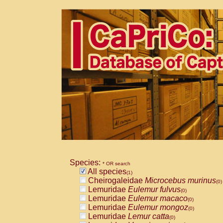
Species:
* OR search
All species
(1)
Cheirogaleidae
Microcebus murinus
(0)
Lemuridae
Eulemur fulvus
(0)
Lemuridae
Eulemur macaco
(0)
Lemuridae
Eulemur mongoz
(0)
Lemuridae
Lemur catta
(0)