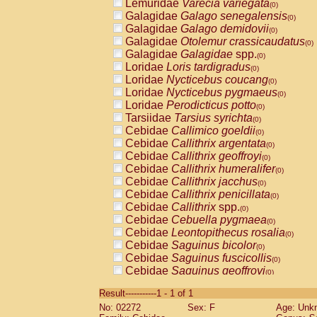
Lemuridae
Varecia variegata
(0)
Galagidae
Galago senegalensis
(0)
Galagidae
Galago demidovii
(0)
Galagidae
Otolemur crassicaudatus
(0)
Galagidae
Galagidae
spp.
(0)
Loridae
Loris tardigradus
(0)
Loridae
Nycticebus coucang
(0)
Loridae
Nycticebus pygmaeus
(0)
Loridae
Perodicticus potto
(0)
Tarsiidae
Tarsius syrichta
(0)
Cebidae
Callimico goeldii
(0)
Cebidae
Callithrix argentata
(0)
Cebidae
Callithrix geoffroyi
(0)
Cebidae
Callithrix humeralifer
(0)
Cebidae
Callithrix jacchus
(0)
Cebidae
Callithrix penicillata
(0)
Cebidae
Callithrix
spp.
(0)
Cebidae
Cebuella pygmaea
(0)
Cebidae
Leontopithecus rosalia
(0)
Cebidae
Saguinus bicolor
(0)
Cebidae
Saguinus fuscicollis
(0)
Cebidae
Saguinus geoffroyi
(0)
Cebidae
Saguinus imperator
(0)
Result-----------1 - 1 of 1
Cebidae
Saguinus labiatus
(0)
No: 02272
Sex: F
Age: Unk
Cebidae
Saguinus leucopus
(0)