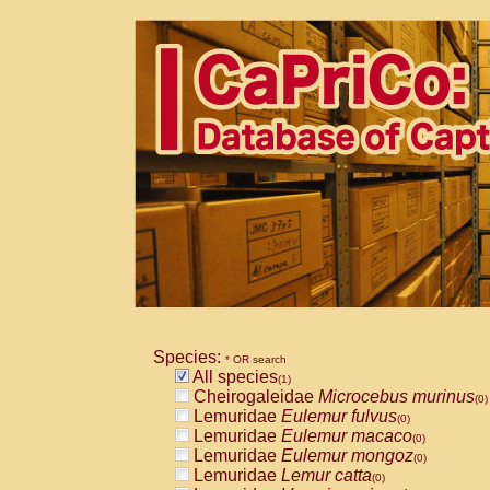
Species:
* OR search
All species
(1)
Cheirogaleidae
Microcebus murinus
(0)
Lemuridae
Eulemur fulvus
(0)
Lemuridae
Eulemur macaco
(0)
Lemuridae
Eulemur mongoz
(0)
Lemuridae
Lemur catta
(0)