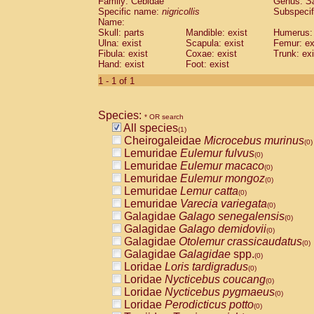
Family: Cebidae
Genus:
S
Cebidae
Saguinus midas
(0)
Specific name:
nigricollis
Subspecif
Cebidae
Saguinus mystax
(0)
Name:
Cebidae
Saguinus nigricollis
Skull: parts
Mandible: exist
(1)
Humerus: 
Cebidae
Saguinus oedipus
Ulna: exist
Scapula: exist
Femur: ex
(0)
Fibula: exist
Coxae: exist
Trunk: exi
Cebidae
Saguinus weddelli
(0)
Hand: exist
Foot: exist
Cebidae
Saguinus
spp.
(0)
Cebidae
Aotus trivirgatus
1 - 1 of 1
(0)
Cebidae
Cebus albifrons
(0)
Cebidae
Cebus apella
(0)
Species:
Cebidae
Cebus capucinus
* OR search
(0)
All species
Cebidae
Cebus nigrivittatus
(1)
(0)
Cheirogaleidae
Microcebus murinus
Cebidae
Cebus
spp.
(0)
(0)
Lemuridae
Eulemur fulvus
Cebidae
Saimiri boliviensis
(0)
(0)
Lemuridae
Eulemur macaco
Cebidae
Saimiri sciureus
(0)
(0)
Lemuridae
Eulemur mongoz
Atelidae
Alouatta caraya
(0)
(0)
Lemuridae
Lemur catta
Atelidae
Alouatta fusca
(0)
(0)
Lemuridae
Varecia variegata
Atelidae
Alouatta seniculus
(0)
(0)
Galagidae
Galago senegalensis
Atelidae
Alouatta
spp.
(0)
(0)
Galagidae
Galago demidovii
Atelidae
Ateles belzebuth
(0)
(0)
Galagidae
Otolemur crassicaudatus
Atelidae
Ateles geoffroyi
(0)
(0)
Galagidae
Galagidae
spp.
Atelidae
Ateles paniscus
(0)
(0)
Loridae
Loris tardigradus
Atelidae
Ateles
spp.
(0)
(0)
Loridae
Nycticebus coucang
Atelidae
Lagothrix lagothricha
(0)
(0)
Loridae
Nycticebus pygmaeus
Atelidae
Lagothrix lagothricha cana
(0)
(0)
Loridae
Perodicticus potto
Pitheciidae
Cacajao calvus rubicundu
(0)