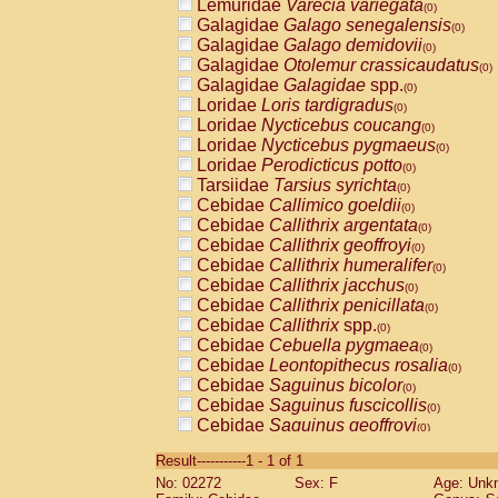
Lemuridae
Varecia variegata
(0)
Galagidae
Galago senegalensis
(0)
Galagidae
Galago demidovii
(0)
Galagidae
Otolemur crassicaudatus
(0)
Galagidae
Galagidae
spp.
(0)
Loridae
Loris tardigradus
(0)
Loridae
Nycticebus coucang
(0)
Loridae
Nycticebus pygmaeus
(0)
Loridae
Perodicticus potto
(0)
Tarsiidae
Tarsius syrichta
(0)
Cebidae
Callimico goeldii
(0)
Cebidae
Callithrix argentata
(0)
Cebidae
Callithrix geoffroyi
(0)
Cebidae
Callithrix humeralifer
(0)
Cebidae
Callithrix jacchus
(0)
Cebidae
Callithrix penicillata
(0)
Cebidae
Callithrix
spp.
(0)
Cebidae
Cebuella pygmaea
(0)
Cebidae
Leontopithecus rosalia
(0)
Cebidae
Saguinus bicolor
(0)
Cebidae
Saguinus fuscicollis
(0)
Cebidae
Saguinus geoffroyi
(0)
Cebidae
Saguinus imperator
(0)
Result-----------1 - 1 of 1
Cebidae
Saguinus labiatus
(0)
No: 02272
Sex: F
Age: Unk
Cebidae
Saguinus leucopus
(0)