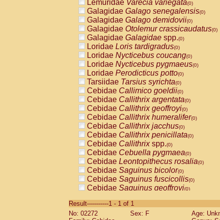
Lemuridae
Varecia variegata
(0)
Galagidae
Galago senegalensis
(0)
Galagidae
Galago demidovii
(0)
Galagidae
Otolemur crassicaudatus
(0)
Galagidae
Galagidae
spp.
(0)
Loridae
Loris tardigradus
(0)
Loridae
Nycticebus coucang
(0)
Loridae
Nycticebus pygmaeus
(0)
Loridae
Perodicticus potto
(0)
Tarsiidae
Tarsius syrichta
(0)
Cebidae
Callimico goeldii
(0)
Cebidae
Callithrix argentata
(0)
Cebidae
Callithrix geoffroyi
(0)
Cebidae
Callithrix humeralifer
(0)
Cebidae
Callithrix jacchus
(0)
Cebidae
Callithrix penicillata
(0)
Cebidae
Callithrix
spp.
(0)
Cebidae
Cebuella pygmaea
(0)
Cebidae
Leontopithecus rosalia
(0)
Cebidae
Saguinus bicolor
(0)
Cebidae
Saguinus fuscicollis
(0)
Cebidae
Saguinus geoffroyi
(0)
Cebidae
Saguinus imperator
(0)
Result-----------1 - 1 of 1
Cebidae
Saguinus labiatus
(0)
No: 02272
Sex: F
Age: Unk
Cebidae
Saguinus leucopus
(0)