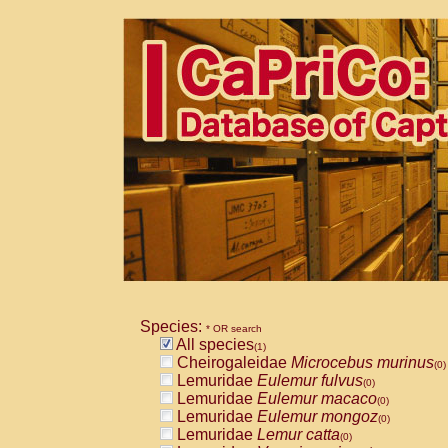
Species:
* OR search
All species
(1)
Cheirogaleidae
Microcebus murinus
(0)
Lemuridae
Eulemur fulvus
(0)
Lemuridae
Eulemur macaco
(0)
Lemuridae
Eulemur mongoz
(0)
Lemuridae
Lemur catta
(0)