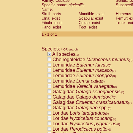
Family: Cebidae
Genus:
S
Cebidae
Saguinus midas
(0)
Specific name:
nigricollis
Subspecif
Cebidae
Saguinus mystax
(0)
Name:
Cebidae
Saguinus nigricollis
Skull: parts
Mandible: exist
(1)
Humerus: 
Cebidae
Saguinus oedipus
Ulna: exist
Scapula: exist
Femur: ex
(0)
Fibula: exist
Coxae: exist
Trunk: exi
Cebidae
Saguinus weddelli
(0)
Hand: exist
Foot: exist
Cebidae
Saguinus
spp.
(0)
Cebidae
Aotus trivirgatus
1 - 1 of 1
(0)
Cebidae
Cebus albifrons
(0)
Cebidae
Cebus apella
(0)
Species:
Cebidae
Cebus capucinus
* OR search
(0)
All species
Cebidae
Cebus nigrivittatus
(1)
(0)
Cheirogaleidae
Microcebus murinus
Cebidae
Cebus
spp.
(0)
(0)
Lemuridae
Eulemur fulvus
Cebidae
Saimiri boliviensis
(0)
(0)
Lemuridae
Eulemur macaco
Cebidae
Saimiri sciureus
(0)
(0)
Lemuridae
Eulemur mongoz
Atelidae
Alouatta caraya
(0)
(0)
Lemuridae
Lemur catta
Atelidae
Alouatta fusca
(0)
(0)
Lemuridae
Varecia variegata
Atelidae
Alouatta seniculus
(0)
(0)
Galagidae
Galago senegalensis
Atelidae
Alouatta
spp.
(0)
(0)
Galagidae
Galago demidovii
Atelidae
Ateles belzebuth
(0)
(0)
Galagidae
Otolemur crassicaudatus
Atelidae
Ateles geoffroyi
(0)
(0)
Galagidae
Galagidae
spp.
Atelidae
Ateles paniscus
(0)
(0)
Loridae
Loris tardigradus
Atelidae
Ateles
spp.
(0)
(0)
Loridae
Nycticebus coucang
Atelidae
Lagothrix lagothricha
(0)
(0)
Loridae
Nycticebus pygmaeus
Atelidae
Lagothrix lagothricha cana
(0)
(0)
Loridae
Perodicticus potto
Pitheciidae
Cacajao calvus rubicundu
(0)