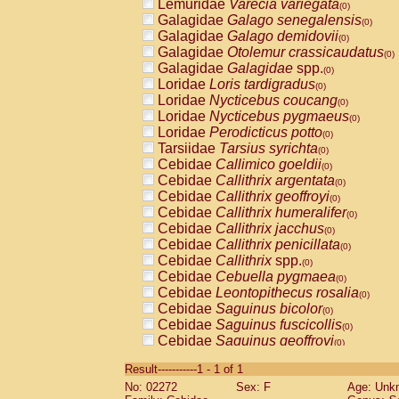
Lemuridae
Varecia variegata
(0)
Galagidae
Galago senegalensis
(0)
Galagidae
Galago demidovii
(0)
Galagidae
Otolemur crassicaudatus
(0)
Galagidae
Galagidae
spp.
(0)
Loridae
Loris tardigradus
(0)
Loridae
Nycticebus coucang
(0)
Loridae
Nycticebus pygmaeus
(0)
Loridae
Perodicticus potto
(0)
Tarsiidae
Tarsius syrichta
(0)
Cebidae
Callimico goeldii
(0)
Cebidae
Callithrix argentata
(0)
Cebidae
Callithrix geoffroyi
(0)
Cebidae
Callithrix humeralifer
(0)
Cebidae
Callithrix jacchus
(0)
Cebidae
Callithrix penicillata
(0)
Cebidae
Callithrix
spp.
(0)
Cebidae
Cebuella pygmaea
(0)
Cebidae
Leontopithecus rosalia
(0)
Cebidae
Saguinus bicolor
(0)
Cebidae
Saguinus fuscicollis
(0)
Cebidae
Saguinus geoffroyi
(0)
Cebidae
Saguinus imperator
(0)
Result-----------1 - 1 of 1
Cebidae
Saguinus labiatus
(0)
No: 02272
Sex: F
Age: Unk
Cebidae
Saguinus leucopus
(0)