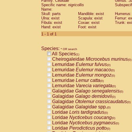
Family: Cebidae
Genus:
S
Cebidae
Saguinus midas
(0)
Specific name:
nigricollis
Subspecif
Cebidae
Saguinus mystax
(0)
Name:
Cebidae
Saguinus nigricollis
Skull: parts
Mandible: exist
(1)
Humerus: 
Cebidae
Saguinus oedipus
Ulna: exist
Scapula: exist
Femur: ex
(0)
Fibula: exist
Coxae: exist
Trunk: exi
Cebidae
Saguinus weddelli
(0)
Hand: exist
Foot: exist
Cebidae
Saguinus
spp.
(0)
Cebidae
Aotus trivirgatus
1 - 1 of 1
(0)
Cebidae
Cebus albifrons
(0)
Cebidae
Cebus apella
(0)
Species:
Cebidae
Cebus capucinus
* OR search
(0)
All Species
Cebidae
Cebus nigrivittatus
(1)
(0)
Cheirogaleidae
Microcebus murinus
Cebidae
Cebus
spp.
(0)
(0)
Lemuridae
Eulemur fulvus
Cebidae
Saimiri boliviensis
(0)
(0)
Lemuridae
Eulemur macaco
Cebidae
Saimiri sciureus
(0)
(0)
Lemuridae
Eulemur mongoz
Atelidae
Alouatta caraya
(0)
(0)
Lemuridae
Lemur catta
Atelidae
Alouatta fusca
(0)
(0)
Lemuridae
Varecia variegata
Atelidae
Alouatta seniculus
(0)
(0)
Galagidae
Galago senegalensis
Atelidae
Alouatta
spp.
(0)
(0)
Galagidae
Galago demidovii
Atelidae
Ateles belzebuth
(0)
(0)
Galagidae
Otolemur crassicaudatus
Atelidae
Ateles geoffroyi
(0)
(0)
Galagidae
Galagidae
spp.
Atelidae
Ateles paniscus
(0)
(0)
Loridae
Loris tardigradus
Atelidae
Ateles
spp.
(0)
(0)
Loridae
Nycticebus coucang
Atelidae
Lagothrix lagothricha
(0)
(0)
Loridae
Nycticebus pygmaeus
Atelidae
Lagothrix lagothricha cana
(0)
(0)
Loridae
Perodicticus potto
Pitheciidae
Cacajao calvus rubicundu
(0)