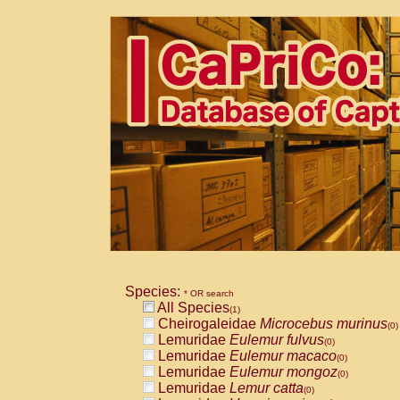
Species:
* OR search
All Species
(1)
Cheirogaleidae
Microcebus murinus
(0)
Lemuridae
Eulemur fulvus
(0)
Lemuridae
Eulemur macaco
(0)
Lemuridae
Eulemur mongoz
(0)
Lemuridae
Lemur catta
(0)