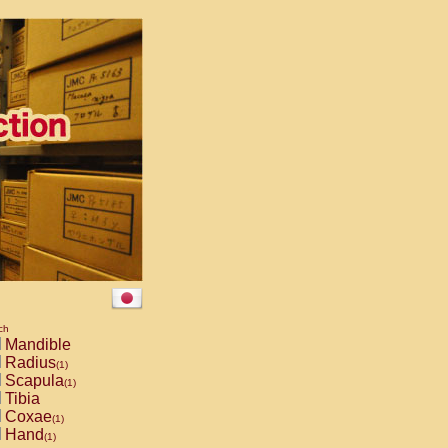
ch
Mandible
Radius
(1)
Scapula
(1)
Tibia
Coxae
(1)
Hand
(1)