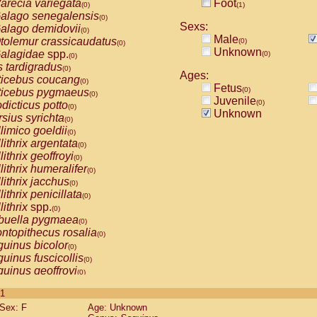
arecia variegata
Foot
(0)
(1)
alago senegalensis
(0)
Sexs:
alago demidovii
(0)
Male
tolemur crassicaudatus
(0)
(0)
Unknown
alagidae
spp.
(0)
(0)
s tardigradus
(0)
Ages:
ticebus coucang
(0)
Fetus
(0)
ticebus pygmaeus
(0)
Juvenile
(0)
dicticus potto
(0)
Unknown
rsius syrichta
(0)
limico goeldii
(0)
lithrix argentata
(0)
lithrix geoffroyi
(0)
lithrix humeralifer
(0)
lithrix jacchus
(0)
lithrix penicillata
(0)
lithrix
spp.
(0)
buella pygmaea
(0)
ntopithecus rosalia
(0)
uinus bicolor
(0)
uinus fuscicollis
(0)
uinus geoffroyi
(0)
uinus imperator
(0)
 1
uinus labiatus
(0)
Sex: F
Age: Unknown
guinus leucopus
(0)