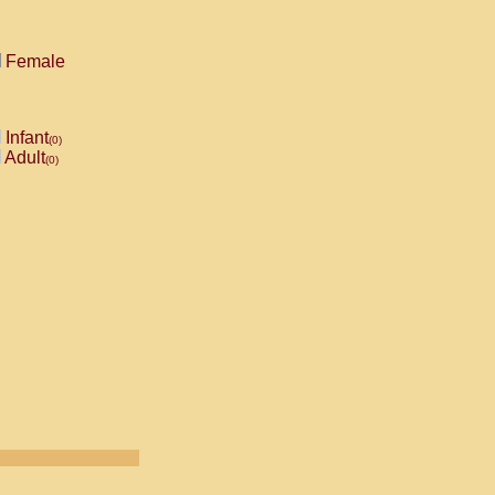
Female
Infant
(0)
Adult
(0)