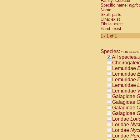
Family: Cebidae
Cebidae
Sa
Specific name:
nigrico
Cebidae
Sa
Name:
Cebidae
Sag
Skull: parts
Cebidae
Sa
Ulna: exist
Fibula: exist
Cebidae
Sag
Hand: exist
Cebidae
Sa
Cebidae
Aot
1 - 1 of 1
Cebidae
Ceb
Cebidae
Ceb
Species:
Cebidae
Ce
* OR search
All species
Cebidae
Ceb
(1)
Cheirogalei
Cebidae
Ce
Lemuridae
E
Cebidae
Sai
Lemuridae
E
Cebidae
Sai
Lemuridae
E
Atelidae
Alo
Lemuridae
L
Atelidae
Alo
Lemuridae
V
Atelidae
Alo
Galagidae
G
Atelidae
Alo
Galagidae
G
Atelidae
Ate
Galagidae
O
Atelidae
Ate
Galagidae
G
Atelidae
Ate
Loridae
Lori
Atelidae
Ate
Loridae
Nyc
Atelidae
Lag
Loridae
Nyc
Atelidae
Lag
Loridae
Pero
Pitheciidae