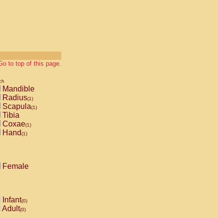
Go to top of this page.
ch
Mandible
Radius
(1)
Scapula
(1)
Tibia
Coxae
(1)
Hand
(1)
Female
Infant
(0)
Adult
(0)