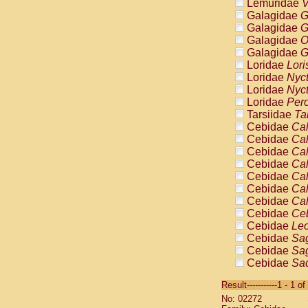
Lemuridae
V
Galagidae
G
Galagidae
G
Galagidae
O
Galagidae
G
Loridae
Lori
Loridae
Nyc
Loridae
Nyc
Loridae
Pero
Tarsiidae
Ta
Cebidae
Cal
Cebidae
Cal
Cebidae
Cal
Cebidae
Cal
Cebidae
Cal
Cebidae
Cal
Cebidae
Cal
Cebidae
Ce
Cebidae
Leo
Cebidae
Sag
Cebidae
Sag
Cebidae
Sag
Cebidae
Sag
Result-----------1 - 1 of
Cebidae
Sag
No: 02272
Cebidae
Sa