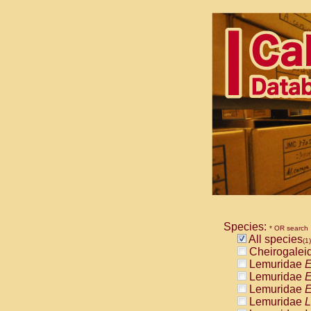
Species:
* OR search
All species
(1)
Cheirogalei
Lemuridae
E
Lemuridae
E
Lemuridae
E
Lemuridae
L