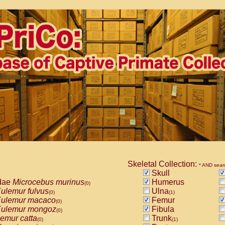
Skeletal Collection:
* AND sear
Skull
dae
Microcebus murinus
Humerus
(0)
ulemur fulvus
Ulna
(0)
(1)
ulemur macaco
Femur
(0)
ulemur mongoz
Fibula
(0)
emur catta
Trunk
(0)
(1)