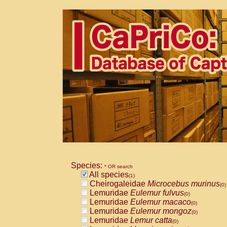
Species:
* OR search
All species
(1)
Cheirogaleidae
Microcebus murinus
(0)
Lemuridae
Eulemur fulvus
(0)
Lemuridae
Eulemur macaco
(0)
Lemuridae
Eulemur mongoz
(0)
Lemuridae
Lemur catta
(0)