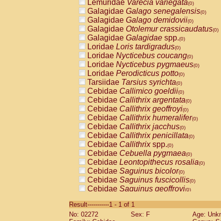
Lemuridae
Varecia variegata
(0)
Galagidae
Galago senegalensis
(0)
Galagidae
Galago demidovii
(0)
Galagidae
Otolemur crassicaudatus
(0)
Galagidae
Galagidae
spp.
(0)
Loridae
Loris tardigradus
(0)
Loridae
Nycticebus coucang
(0)
Loridae
Nycticebus pygmaeus
(0)
Loridae
Perodicticus potto
(0)
Tarsiidae
Tarsius syrichta
(0)
Cebidae
Callimico goeldii
(0)
Cebidae
Callithrix argentata
(0)
Cebidae
Callithrix geoffroyi
(0)
Cebidae
Callithrix humeralifer
(0)
Cebidae
Callithrix jacchus
(0)
Cebidae
Callithrix penicillata
(0)
Cebidae
Callithrix
spp.
(0)
Cebidae
Cebuella pygmaea
(0)
Cebidae
Leontopithecus rosalia
(0)
Cebidae
Saguinus bicolor
(0)
Cebidae
Saguinus fuscicollis
(0)
Cebidae
Saguinus geoffroyi
(0)
Cebidae
Saguinus imperator
(0)
Result-----------1 - 1 of 1
Cebidae
Saguinus labiatus
(0)
No: 02272
Sex: F
Age: Unk
Cebidae
Saguinus leucopus
(0)