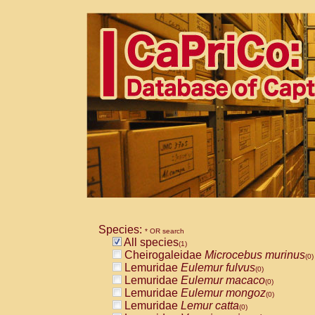
Species:
* OR search
All species
(1)
Cheirogaleidae
Microcebus murinus
(0)
Lemuridae
Eulemur fulvus
(0)
Lemuridae
Eulemur macaco
(0)
Lemuridae
Eulemur mongoz
(0)
Lemuridae
Lemur catta
(0)