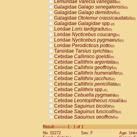
Lemuridae
Varecia variegata
(0)
Galagidae
Galago senegalensis
(0)
Galagidae
Galago demidovii
(0)
Galagidae
Otolemur crassicaudatus
(0)
Galagidae
Galagidae
spp.
(0)
Loridae
Loris tardigradus
(0)
Loridae
Nycticebus coucang
(0)
Loridae
Nycticebus pygmaeus
(0)
Loridae
Perodicticus potto
(0)
Tarsiidae
Tarsius syrichta
(0)
Cebidae
Callimico goeldii
(0)
Cebidae
Callithrix argentata
(0)
Cebidae
Callithrix geoffroyi
(0)
Cebidae
Callithrix humeralifer
(0)
Cebidae
Callithrix jacchus
(0)
Cebidae
Callithrix penicillata
(0)
Cebidae
Callithrix
spp.
(0)
Cebidae
Cebuella pygmaea
(0)
Cebidae
Leontopithecus rosalia
(0)
Cebidae
Saguinus bicolor
(0)
Cebidae
Saguinus fuscicollis
(0)
Cebidae
Saguinus geoffroyi
(0)
Cebidae
Saguinus imperator
(0)
Result-----------1 - 1 of 1
Cebidae
Saguinus labiatus
(0)
No: 02272
Sex: F
Age: Unk
Cebidae
Saguinus leucopus
(0)