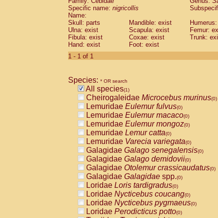
Family: Cebidae
Genus:
S
Cebidae
Saguinus midas
(0)
Specific name:
nigricollis
Subspecif
Cebidae
Saguinus mystax
(0)
Name:
Cebidae
Saguinus nigricollis
Skull: parts
Mandible: exist
(1)
Humerus: 
Cebidae
Saguinus oedipus
Ulna: exist
Scapula: exist
Femur: ex
(0)
Fibula: exist
Coxae: exist
Trunk: exi
Cebidae
Saguinus weddelli
(0)
Hand: exist
Foot: exist
Cebidae
Saguinus
spp.
(0)
Cebidae
Aotus trivirgatus
1 - 1 of 1
(0)
Cebidae
Cebus albifrons
(0)
Cebidae
Cebus apella
(0)
Species:
Cebidae
Cebus capucinus
* OR search
(0)
All species
Cebidae
Cebus nigrivittatus
(1)
(0)
Cheirogaleidae
Microcebus murinus
Cebidae
Cebus
spp.
(0)
(0)
Lemuridae
Eulemur fulvus
Cebidae
Saimiri boliviensis
(0)
(0)
Lemuridae
Eulemur macaco
Cebidae
Saimiri sciureus
(0)
(0)
Lemuridae
Eulemur mongoz
Atelidae
Alouatta caraya
(0)
(0)
Lemuridae
Lemur catta
Atelidae
Alouatta fusca
(0)
(0)
Lemuridae
Varecia variegata
Atelidae
Alouatta seniculus
(0)
(0)
Galagidae
Galago senegalensis
Atelidae
Alouatta
spp.
(0)
(0)
Galagidae
Galago demidovii
Atelidae
Ateles belzebuth
(0)
(0)
Galagidae
Otolemur crassicaudatus
Atelidae
Ateles geoffroyi
(0)
(0)
Galagidae
Galagidae
spp.
Atelidae
Ateles paniscus
(0)
(0)
Loridae
Loris tardigradus
Atelidae
Ateles
spp.
(0)
(0)
Loridae
Nycticebus coucang
Atelidae
Lagothrix lagothricha
(0)
(0)
Loridae
Nycticebus pygmaeus
Atelidae
Lagothrix lagothricha cana
(0)
(0)
Loridae
Perodicticus potto
Pitheciidae
Cacajao calvus rubicundu
(0)