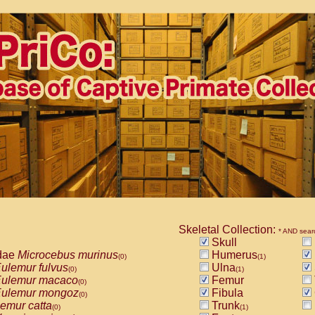
Skeletal Collection:
* AND sear
Skull
dae
Microcebus murinus
Humerus
(0)
(1)
ulemur fulvus
Ulna
(0)
(1)
ulemur macaco
Femur
(0)
ulemur mongoz
Fibula
(0)
emur catta
Trunk
(0)
(1)