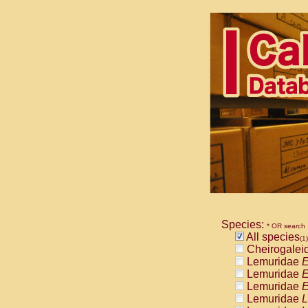
Species:
* OR search
All species
(1)
Cheirogalei
Lemuridae
E
Lemuridae
E
Lemuridae
E
Lemuridae
L