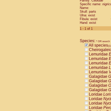
Family: Cebidae
Cebidae
Sa
Specific name:
nigrico
Cebidae
Sa
Name:
Cebidae
Sag
Skull: parts
Cebidae
Sa
Ulna: exist
Fibula: exist
Cebidae
Sag
Hand: exist
Cebidae
Sa
Cebidae
Aot
1 - 1 of 1
Cebidae
Ceb
Cebidae
Ceb
Species:
Cebidae
Ce
* OR search
All species
Cebidae
Ceb
(1)
Cheirogalei
Cebidae
Ce
Lemuridae
E
Cebidae
Sai
Lemuridae
E
Cebidae
Sai
Lemuridae
E
Atelidae
Alo
Lemuridae
L
Atelidae
Alo
Lemuridae
V
Atelidae
Alo
Galagidae
G
Atelidae
Alo
Galagidae
G
Atelidae
Ate
Galagidae
O
Atelidae
Ate
Galagidae
G
Atelidae
Ate
Loridae
Lori
Atelidae
Ate
Loridae
Nyc
Atelidae
Lag
Loridae
Nyc
Atelidae
Lag
Loridae
Pero
Pitheciidae