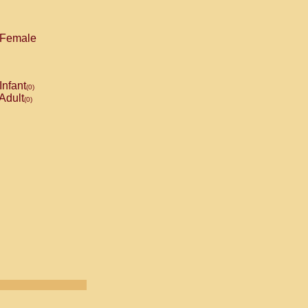
Female
Infant
(0)
Adult
(0)