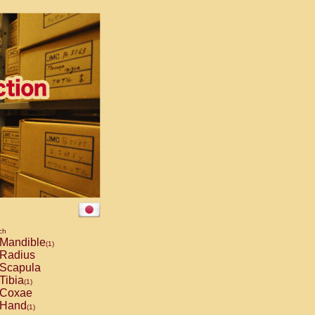
ch
Mandible
(1)
Radius
Scapula
Tibia
(1)
Coxae
Hand
(1)