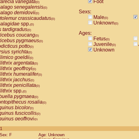
arecia variegata
Foot
(0)
alago senegalensis
(0)
Sexs:
alago demidovii
(0)
Male
tolemur crassicaudatus
(0)
(0)
Unknown
alagidae
spp.
(0)
(0)
s tardigradus
(0)
Ages:
ticebus coucang
(0)
Fetus
(0)
ticebus pygmaeus
(0)
Juvenile
(0)
dicticus potto
(0)
Unknown
rsius syrichta
(0)
limico goeldii
(0)
lithrix argentata
(0)
lithrix geoffroyi
(0)
lithrix humeralifer
(0)
lithrix jacchus
(0)
lithrix penicillata
(0)
lithrix
spp.
(0)
buella pygmaea
(0)
ntopithecus rosalia
(0)
uinus bicolor
(0)
uinus fuscicollis
(0)
uinus geoffroyi
(0)
uinus imperator
(0)
 1
uinus labiatus
(0)
Sex: F
Age: Unknown
guinus leucopus
(0)