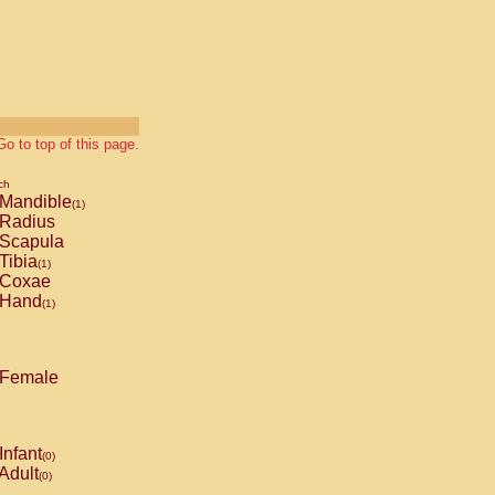
Go to top of this page.
ch
Mandible
(1)
Radius
Scapula
Tibia
(1)
Coxae
Hand
(1)
Female
Infant
(0)
Adult
(0)