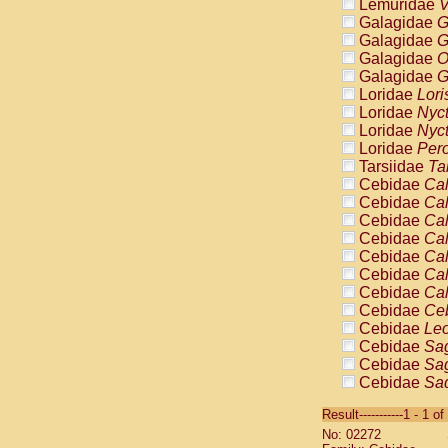
Lemuridae
V
Galagidae
G
Galagidae
G
Galagidae
O
Galagidae
G
Loridae
Lori
Loridae
Nyc
Loridae
Nyc
Loridae
Pero
Tarsiidae
Ta
Cebidae
Cal
Cebidae
Cal
Cebidae
Cal
Cebidae
Cal
Cebidae
Cal
Cebidae
Cal
Cebidae
Cal
Cebidae
Ce
Cebidae
Leo
Cebidae
Sag
Cebidae
Sag
Cebidae
Sag
Cebidae
Sag
Result-----------1 - 1 of
Cebidae
Sag
No: 02272
Cebidae
Sa