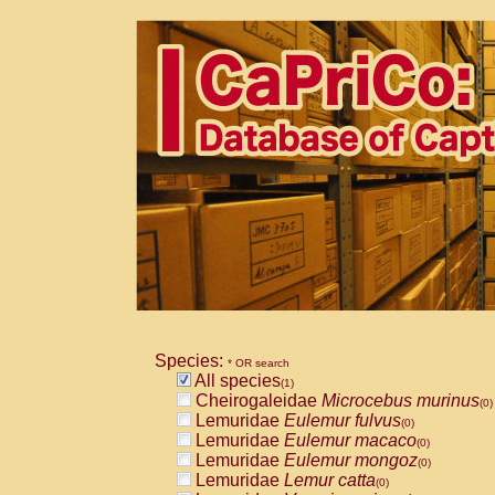
Species:
* OR search
All species
(1)
Cheirogaleidae
Microcebus murinus
(0)
Lemuridae
Eulemur fulvus
(0)
Lemuridae
Eulemur macaco
(0)
Lemuridae
Eulemur mongoz
(0)
Lemuridae
Lemur catta
(0)