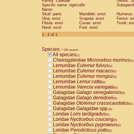
Family: Cebidae
Genus:
S
Cebidae
Saguinus midas
(0)
Specific name:
nigricollis
Subspecif
Cebidae
Saguinus mystax
(0)
Name:
Cebidae
Saguinus nigricollis
Skull: parts
Mandible: exist
(1)
Humerus: 
Cebidae
Saguinus oedipus
Ulna: exist
Scapula: exist
Femur: ex
(0)
Fibula: exist
Coxae: exist
Trunk: exi
Cebidae
Saguinus weddelli
(0)
Hand: exist
Foot: exist
Cebidae
Saguinus
spp.
(0)
Cebidae
Aotus trivirgatus
1 - 1 of 1
(0)
Cebidae
Cebus albifrons
(0)
Cebidae
Cebus apella
(0)
Species:
Cebidae
Cebus capucinus
* OR search
(0)
All species
Cebidae
Cebus nigrivittatus
(1)
(0)
Cheirogaleidae
Microcebus murinus
Cebidae
Cebus
spp.
(0)
(0)
Lemuridae
Eulemur fulvus
Cebidae
Saimiri boliviensis
(0)
(0)
Lemuridae
Eulemur macaco
Cebidae
Saimiri sciureus
(0)
(0)
Lemuridae
Eulemur mongoz
Atelidae
Alouatta caraya
(0)
(0)
Lemuridae
Lemur catta
Atelidae
Alouatta fusca
(0)
(0)
Lemuridae
Varecia variegata
Atelidae
Alouatta seniculus
(0)
(0)
Galagidae
Galago senegalensis
Atelidae
Alouatta
spp.
(0)
(0)
Galagidae
Galago demidovii
Atelidae
Ateles belzebuth
(0)
(0)
Galagidae
Otolemur crassicaudatus
Atelidae
Ateles geoffroyi
(0)
(0)
Galagidae
Galagidae
spp.
Atelidae
Ateles paniscus
(0)
(0)
Loridae
Loris tardigradus
Atelidae
Ateles
spp.
(0)
(0)
Loridae
Nycticebus coucang
Atelidae
Lagothrix lagothricha
(0)
(0)
Loridae
Nycticebus pygmaeus
Atelidae
Lagothrix lagothricha cana
(0)
(0)
Loridae
Perodicticus potto
Pitheciidae
Cacajao calvus rubicundu
(0)