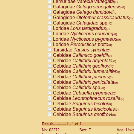
Lemuridae
Varecia variegata
(0)
Galagidae
Galago senegalensis
(0)
Galagidae
Galago demidovii
(0)
Galagidae
Otolemur crassicaudatus
(0)
Galagidae
Galagidae
spp.
(0)
Loridae
Loris tardigradus
(0)
Loridae
Nycticebus coucang
(0)
Loridae
Nycticebus pygmaeus
(0)
Loridae
Perodicticus potto
(0)
Tarsiidae
Tarsius syrichta
(0)
Cebidae
Callimico goeldii
(0)
Cebidae
Callithrix argentata
(0)
Cebidae
Callithrix geoffroyi
(0)
Cebidae
Callithrix humeralifer
(0)
Cebidae
Callithrix jacchus
(0)
Cebidae
Callithrix penicillata
(0)
Cebidae
Callithrix
spp.
(0)
Cebidae
Cebuella pygmaea
(0)
Cebidae
Leontopithecus rosalia
(0)
Cebidae
Saguinus bicolor
(0)
Cebidae
Saguinus fuscicollis
(0)
Cebidae
Saguinus geoffroyi
(0)
Cebidae
Saguinus imperator
(0)
Result-----------1 - 1 of 1
Cebidae
Saguinus labiatus
(0)
No: 02272
Sex: F
Age: Unk
Cebidae
Saguinus leucopus
(0)