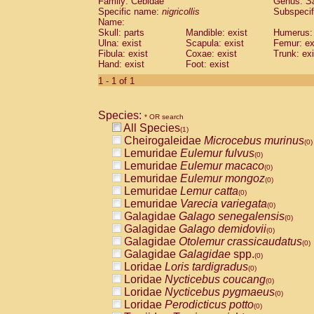
Family: Cebidae
Genus:
S
Cebidae
Saguinus midas
(0)
Specific name:
nigricollis
Subspecif
Cebidae
Saguinus mystax
(0)
Name:
Cebidae
Saguinus nigricollis
Skull: parts
Mandible: exist
(1)
Humerus: 
Cebidae
Saguinus oedipus
Ulna: exist
Scapula: exist
Femur: ex
(0)
Fibula: exist
Coxae: exist
Trunk: exi
Cebidae
Saguinus weddelli
(0)
Hand: exist
Foot: exist
Cebidae
Saguinus
spp.
(0)
Cebidae
Aotus trivirgatus
1 - 1 of 1
(0)
Cebidae
Cebus albifrons
(0)
Cebidae
Cebus apella
(0)
Species:
Cebidae
Cebus capucinus
* OR search
(0)
All Species
Cebidae
Cebus nigrivittatus
(1)
(0)
Cheirogaleidae
Microcebus murinus
Cebidae
Cebus
spp.
(0)
(0)
Lemuridae
Eulemur fulvus
Cebidae
Saimiri boliviensis
(0)
(0)
Lemuridae
Eulemur macaco
Cebidae
Saimiri sciureus
(0)
(0)
Lemuridae
Eulemur mongoz
Atelidae
Alouatta caraya
(0)
(0)
Lemuridae
Lemur catta
Atelidae
Alouatta fusca
(0)
(0)
Lemuridae
Varecia variegata
Atelidae
Alouatta seniculus
(0)
(0)
Galagidae
Galago senegalensis
Atelidae
Alouatta
spp.
(0)
(0)
Galagidae
Galago demidovii
Atelidae
Ateles belzebuth
(0)
(0)
Galagidae
Otolemur crassicaudatus
Atelidae
Ateles geoffroyi
(0)
(0)
Galagidae
Galagidae
spp.
Atelidae
Ateles paniscus
(0)
(0)
Loridae
Loris tardigradus
Atelidae
Ateles
spp.
(0)
(0)
Loridae
Nycticebus coucang
Atelidae
Lagothrix lagothricha
(0)
(0)
Loridae
Nycticebus pygmaeus
Atelidae
Lagothrix lagothricha cana
(0)
(0)
Loridae
Perodicticus potto
Pitheciidae
Cacajao calvus rubicundu
(0)