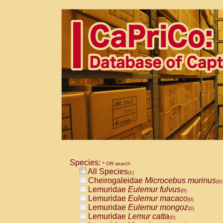
Species:
* OR search
All Species
(1)
Cheirogaleidae
Microcebus murinus
(0)
Lemuridae
Eulemur fulvus
(0)
Lemuridae
Eulemur macaco
(0)
Lemuridae
Eulemur mongoz
(0)
Lemuridae
Lemur catta
(0)