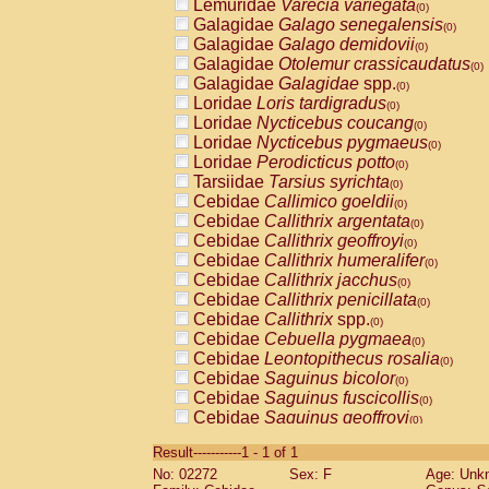
Lemuridae
Varecia variegata
(0)
Galagidae
Galago senegalensis
(0)
Galagidae
Galago demidovii
(0)
Galagidae
Otolemur crassicaudatus
(0)
Galagidae
Galagidae
spp.
(0)
Loridae
Loris tardigradus
(0)
Loridae
Nycticebus coucang
(0)
Loridae
Nycticebus pygmaeus
(0)
Loridae
Perodicticus potto
(0)
Tarsiidae
Tarsius syrichta
(0)
Cebidae
Callimico goeldii
(0)
Cebidae
Callithrix argentata
(0)
Cebidae
Callithrix geoffroyi
(0)
Cebidae
Callithrix humeralifer
(0)
Cebidae
Callithrix jacchus
(0)
Cebidae
Callithrix penicillata
(0)
Cebidae
Callithrix
spp.
(0)
Cebidae
Cebuella pygmaea
(0)
Cebidae
Leontopithecus rosalia
(0)
Cebidae
Saguinus bicolor
(0)
Cebidae
Saguinus fuscicollis
(0)
Cebidae
Saguinus geoffroyi
(0)
Cebidae
Saguinus imperator
(0)
Result-----------1 - 1 of 1
Cebidae
Saguinus labiatus
(0)
No: 02272
Sex: F
Age: Unk
Cebidae
Saguinus leucopus
(0)