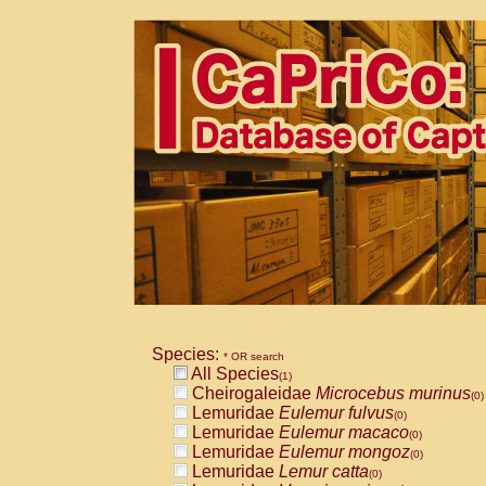
Species:
* OR search
All Species
(1)
Cheirogaleidae
Microcebus murinus
(0)
Lemuridae
Eulemur fulvus
(0)
Lemuridae
Eulemur macaco
(0)
Lemuridae
Eulemur mongoz
(0)
Lemuridae
Lemur catta
(0)