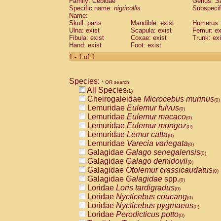
Family: Cebidae
Genus:
S
Cebidae
Saguinus midas
(0)
Specific name:
nigricollis
Subspecif
Cebidae
Saguinus mystax
(0)
Name:
Cebidae
Saguinus nigricollis
Skull: parts
Mandible: exist
(1)
Humerus: 
Cebidae
Saguinus oedipus
Ulna: exist
Scapula: exist
Femur: ex
(0)
Fibula: exist
Coxae: exist
Trunk: exi
Cebidae
Saguinus weddelli
(0)
Hand: exist
Foot: exist
Cebidae
Saguinus
spp.
(0)
Cebidae
Aotus trivirgatus
1 - 1 of 1
(0)
Cebidae
Cebus albifrons
(0)
Cebidae
Cebus apella
(0)
Species:
Cebidae
Cebus capucinus
* OR search
(0)
All Species
Cebidae
Cebus nigrivittatus
(1)
(0)
Cheirogaleidae
Microcebus murinus
Cebidae
Cebus
spp.
(0)
(0)
Lemuridae
Eulemur fulvus
Cebidae
Saimiri boliviensis
(0)
(0)
Lemuridae
Eulemur macaco
Cebidae
Saimiri sciureus
(0)
(0)
Lemuridae
Eulemur mongoz
Atelidae
Alouatta caraya
(0)
(0)
Lemuridae
Lemur catta
Atelidae
Alouatta fusca
(0)
(0)
Lemuridae
Varecia variegata
Atelidae
Alouatta seniculus
(0)
(0)
Galagidae
Galago senegalensis
Atelidae
Alouatta
spp.
(0)
(0)
Galagidae
Galago demidovii
Atelidae
Ateles belzebuth
(0)
(0)
Galagidae
Otolemur crassicaudatus
Atelidae
Ateles geoffroyi
(0)
(0)
Galagidae
Galagidae
spp.
Atelidae
Ateles paniscus
(0)
(0)
Loridae
Loris tardigradus
Atelidae
Ateles
spp.
(0)
(0)
Loridae
Nycticebus coucang
Atelidae
Lagothrix lagothricha
(0)
(0)
Loridae
Nycticebus pygmaeus
Atelidae
Lagothrix lagothricha cana
(0)
(0)
Loridae
Perodicticus potto
Pitheciidae
Cacajao calvus rubicundu
(0)