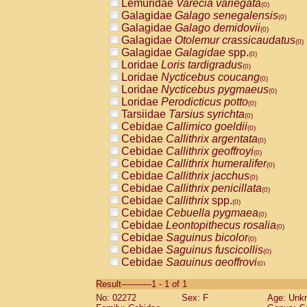
Lemuridae
Varecia variegata
(0)
Galagidae
Galago senegalensis
(0)
Galagidae
Galago demidovii
(0)
Galagidae
Otolemur crassicaudatus
(0)
Galagidae
Galagidae
spp.
(0)
Loridae
Loris tardigradus
(0)
Loridae
Nycticebus coucang
(0)
Loridae
Nycticebus pygmaeus
(0)
Loridae
Perodicticus potto
(0)
Tarsiidae
Tarsius syrichta
(0)
Cebidae
Callimico goeldii
(0)
Cebidae
Callithrix argentata
(0)
Cebidae
Callithrix geoffroyi
(0)
Cebidae
Callithrix humeralifer
(0)
Cebidae
Callithrix jacchus
(0)
Cebidae
Callithrix penicillata
(0)
Cebidae
Callithrix
spp.
(0)
Cebidae
Cebuella pygmaea
(0)
Cebidae
Leontopithecus rosalia
(0)
Cebidae
Saguinus bicolor
(0)
Cebidae
Saguinus fuscicollis
(0)
Cebidae
Saguinus geoffroyi
(0)
Cebidae
Saguinus imperator
(0)
Result-----------1 - 1 of 1
Cebidae
Saguinus labiatus
(0)
No: 02272
Sex: F
Age: Unk
Cebidae
Saguinus leucopus
(0)