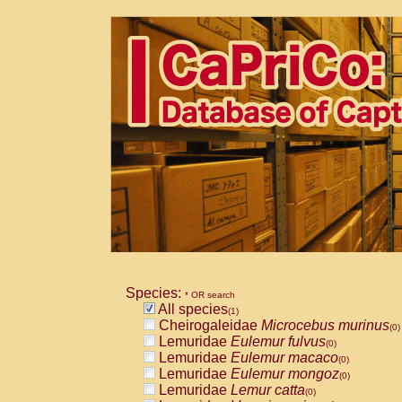
Species:
* OR search
All species
(1)
Cheirogaleidae
Microcebus murinus
(0)
Lemuridae
Eulemur fulvus
(0)
Lemuridae
Eulemur macaco
(0)
Lemuridae
Eulemur mongoz
(0)
Lemuridae
Lemur catta
(0)