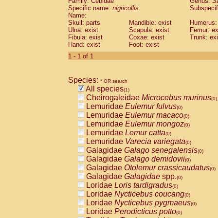
Family: Cebidae
Genus:
S
Cebidae
Saguinus midas
(0)
Specific name:
nigricollis
Subspecif
Cebidae
Saguinus mystax
(0)
Name:
Cebidae
Saguinus nigricollis
Skull: parts
Mandible: exist
(1)
Humerus: 
Cebidae
Saguinus oedipus
Ulna: exist
Scapula: exist
Femur: ex
(0)
Fibula: exist
Coxae: exist
Trunk: exi
Cebidae
Saguinus weddelli
(0)
Hand: exist
Foot: exist
Cebidae
Saguinus
spp.
(0)
Cebidae
Aotus trivirgatus
1 - 1 of 1
(0)
Cebidae
Cebus albifrons
(0)
Cebidae
Cebus apella
(0)
Species:
Cebidae
Cebus capucinus
* OR search
(0)
All species
Cebidae
Cebus nigrivittatus
(1)
(0)
Cheirogaleidae
Microcebus murinus
Cebidae
Cebus
spp.
(0)
(0)
Lemuridae
Eulemur fulvus
Cebidae
Saimiri boliviensis
(0)
(0)
Lemuridae
Eulemur macaco
Cebidae
Saimiri sciureus
(0)
(0)
Lemuridae
Eulemur mongoz
Atelidae
Alouatta caraya
(0)
(0)
Lemuridae
Lemur catta
Atelidae
Alouatta fusca
(0)
(0)
Lemuridae
Varecia variegata
Atelidae
Alouatta seniculus
(0)
(0)
Galagidae
Galago senegalensis
Atelidae
Alouatta
spp.
(0)
(0)
Galagidae
Galago demidovii
Atelidae
Ateles belzebuth
(0)
(0)
Galagidae
Otolemur crassicaudatus
Atelidae
Ateles geoffroyi
(0)
(0)
Galagidae
Galagidae
spp.
Atelidae
Ateles paniscus
(0)
(0)
Loridae
Loris tardigradus
Atelidae
Ateles
spp.
(0)
(0)
Loridae
Nycticebus coucang
Atelidae
Lagothrix lagothricha
(0)
(0)
Loridae
Nycticebus pygmaeus
Atelidae
Lagothrix lagothricha cana
(0)
(0)
Loridae
Perodicticus potto
Pitheciidae
Cacajao calvus rubicundu
(0)