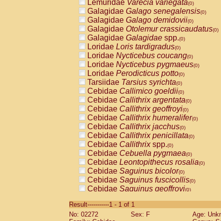
Lemuridae
Varecia variegata
(0)
Galagidae
Galago senegalensis
(0)
Galagidae
Galago demidovii
(0)
Galagidae
Otolemur crassicaudatus
(0)
Galagidae
Galagidae
spp.
(0)
Loridae
Loris tardigradus
(0)
Loridae
Nycticebus coucang
(0)
Loridae
Nycticebus pygmaeus
(0)
Loridae
Perodicticus potto
(0)
Tarsiidae
Tarsius syrichta
(0)
Cebidae
Callimico goeldii
(0)
Cebidae
Callithrix argentata
(0)
Cebidae
Callithrix geoffroyi
(0)
Cebidae
Callithrix humeralifer
(0)
Cebidae
Callithrix jacchus
(0)
Cebidae
Callithrix penicillata
(0)
Cebidae
Callithrix
spp.
(0)
Cebidae
Cebuella pygmaea
(0)
Cebidae
Leontopithecus rosalia
(0)
Cebidae
Saguinus bicolor
(0)
Cebidae
Saguinus fuscicollis
(0)
Cebidae
Saguinus geoffroyi
(0)
Cebidae
Saguinus imperator
(0)
Result-----------1 - 1 of 1
Cebidae
Saguinus labiatus
(0)
No: 02272
Sex: F
Age: Unk
Cebidae
Saguinus leucopus
(0)