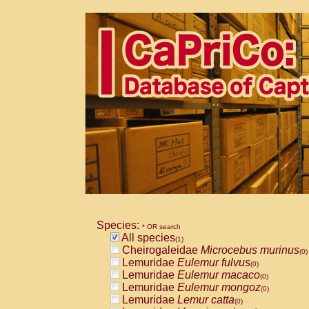
Species:
* OR search
All species
(1)
Cheirogaleidae
Microcebus murinus
(0)
Lemuridae
Eulemur fulvus
(0)
Lemuridae
Eulemur macaco
(0)
Lemuridae
Eulemur mongoz
(0)
Lemuridae
Lemur catta
(0)