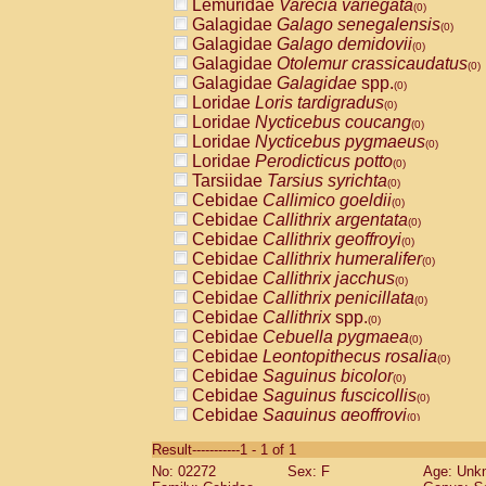
Lemuridae
Varecia variegata
(0)
Galagidae
Galago senegalensis
(0)
Galagidae
Galago demidovii
(0)
Galagidae
Otolemur crassicaudatus
(0)
Galagidae
Galagidae
spp.
(0)
Loridae
Loris tardigradus
(0)
Loridae
Nycticebus coucang
(0)
Loridae
Nycticebus pygmaeus
(0)
Loridae
Perodicticus potto
(0)
Tarsiidae
Tarsius syrichta
(0)
Cebidae
Callimico goeldii
(0)
Cebidae
Callithrix argentata
(0)
Cebidae
Callithrix geoffroyi
(0)
Cebidae
Callithrix humeralifer
(0)
Cebidae
Callithrix jacchus
(0)
Cebidae
Callithrix penicillata
(0)
Cebidae
Callithrix
spp.
(0)
Cebidae
Cebuella pygmaea
(0)
Cebidae
Leontopithecus rosalia
(0)
Cebidae
Saguinus bicolor
(0)
Cebidae
Saguinus fuscicollis
(0)
Cebidae
Saguinus geoffroyi
(0)
Cebidae
Saguinus imperator
(0)
Result-----------1 - 1 of 1
Cebidae
Saguinus labiatus
(0)
No: 02272
Sex: F
Age: Unk
Cebidae
Saguinus leucopus
(0)