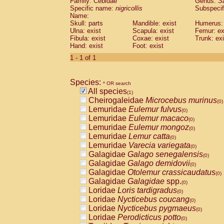
Family: Cebidae
Genus:
S
Cebidae
Saguinus midas
(0)
Specific name:
nigricollis
Subspecif
Cebidae
Saguinus mystax
(0)
Name:
Cebidae
Saguinus nigricollis
Skull: parts
Mandible: exist
(1)
Humerus: 
Cebidae
Saguinus oedipus
Ulna: exist
Scapula: exist
Femur: ex
(0)
Fibula: exist
Coxae: exist
Trunk: exi
Cebidae
Saguinus weddelli
(0)
Hand: exist
Foot: exist
Cebidae
Saguinus
spp.
(0)
Cebidae
Aotus trivirgatus
1 - 1 of 1
(0)
Cebidae
Cebus albifrons
(0)
Cebidae
Cebus apella
(0)
Species:
Cebidae
Cebus capucinus
* OR search
(0)
All species
Cebidae
Cebus nigrivittatus
(1)
(0)
Cheirogaleidae
Microcebus murinus
Cebidae
Cebus
spp.
(0)
(0)
Lemuridae
Eulemur fulvus
Cebidae
Saimiri boliviensis
(0)
(0)
Lemuridae
Eulemur macaco
Cebidae
Saimiri sciureus
(0)
(0)
Lemuridae
Eulemur mongoz
Atelidae
Alouatta caraya
(0)
(0)
Lemuridae
Lemur catta
Atelidae
Alouatta fusca
(0)
(0)
Lemuridae
Varecia variegata
Atelidae
Alouatta seniculus
(0)
(0)
Galagidae
Galago senegalensis
Atelidae
Alouatta
spp.
(0)
(0)
Galagidae
Galago demidovii
Atelidae
Ateles belzebuth
(0)
(0)
Galagidae
Otolemur crassicaudatus
Atelidae
Ateles geoffroyi
(0)
(0)
Galagidae
Galagidae
spp.
Atelidae
Ateles paniscus
(0)
(0)
Loridae
Loris tardigradus
Atelidae
Ateles
spp.
(0)
(0)
Loridae
Nycticebus coucang
Atelidae
Lagothrix lagothricha
(0)
(0)
Loridae
Nycticebus pygmaeus
Atelidae
Lagothrix lagothricha cana
(0)
(0)
Loridae
Perodicticus potto
Pitheciidae
Cacajao calvus rubicundu
(0)