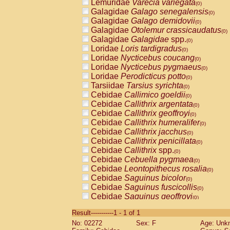
Lemuridae
Varecia variegata
(0)
Galagidae
Galago senegalensis
(0)
Galagidae
Galago demidovii
(0)
Galagidae
Otolemur crassicaudatus
(0)
Galagidae
Galagidae
spp.
(0)
Loridae
Loris tardigradus
(0)
Loridae
Nycticebus coucang
(0)
Loridae
Nycticebus pygmaeus
(0)
Loridae
Perodicticus potto
(0)
Tarsiidae
Tarsius syrichta
(0)
Cebidae
Callimico goeldii
(0)
Cebidae
Callithrix argentata
(0)
Cebidae
Callithrix geoffroyi
(0)
Cebidae
Callithrix humeralifer
(0)
Cebidae
Callithrix jacchus
(0)
Cebidae
Callithrix penicillata
(0)
Cebidae
Callithrix
spp.
(0)
Cebidae
Cebuella pygmaea
(0)
Cebidae
Leontopithecus rosalia
(0)
Cebidae
Saguinus bicolor
(0)
Cebidae
Saguinus fuscicollis
(0)
Cebidae
Saguinus geoffroyi
(0)
Cebidae
Saguinus imperator
(0)
Result-----------1 - 1 of 1
Cebidae
Saguinus labiatus
(0)
No: 02272
Sex: F
Age: Unk
Cebidae
Saguinus leucopus
(0)