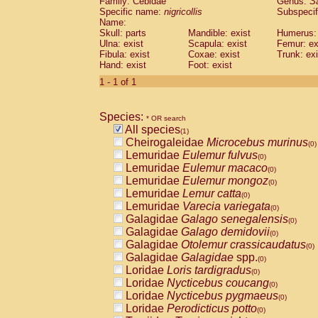
Family: Cebidae
Genus:
S
Cebidae
Saguinus midas
(0)
Specific name:
nigricollis
Subspecif
Cebidae
Saguinus mystax
(0)
Name:
Cebidae
Saguinus nigricollis
Skull: parts
Mandible: exist
(1)
Humerus: 
Cebidae
Saguinus oedipus
Ulna: exist
Scapula: exist
Femur: ex
(0)
Fibula: exist
Coxae: exist
Trunk: exi
Cebidae
Saguinus weddelli
(0)
Hand: exist
Foot: exist
Cebidae
Saguinus
spp.
(0)
Cebidae
Aotus trivirgatus
1 - 1 of 1
(0)
Cebidae
Cebus albifrons
(0)
Cebidae
Cebus apella
(0)
Species:
Cebidae
Cebus capucinus
* OR search
(0)
All species
Cebidae
Cebus nigrivittatus
(1)
(0)
Cheirogaleidae
Microcebus murinus
Cebidae
Cebus
spp.
(0)
(0)
Lemuridae
Eulemur fulvus
Cebidae
Saimiri boliviensis
(0)
(0)
Lemuridae
Eulemur macaco
Cebidae
Saimiri sciureus
(0)
(0)
Lemuridae
Eulemur mongoz
Atelidae
Alouatta caraya
(0)
(0)
Lemuridae
Lemur catta
Atelidae
Alouatta fusca
(0)
(0)
Lemuridae
Varecia variegata
Atelidae
Alouatta seniculus
(0)
(0)
Galagidae
Galago senegalensis
Atelidae
Alouatta
spp.
(0)
(0)
Galagidae
Galago demidovii
Atelidae
Ateles belzebuth
(0)
(0)
Galagidae
Otolemur crassicaudatus
Atelidae
Ateles geoffroyi
(0)
(0)
Galagidae
Galagidae
spp.
Atelidae
Ateles paniscus
(0)
(0)
Loridae
Loris tardigradus
Atelidae
Ateles
spp.
(0)
(0)
Loridae
Nycticebus coucang
Atelidae
Lagothrix lagothricha
(0)
(0)
Loridae
Nycticebus pygmaeus
Atelidae
Lagothrix lagothricha cana
(0)
(0)
Loridae
Perodicticus potto
Pitheciidae
Cacajao calvus rubicundu
(0)