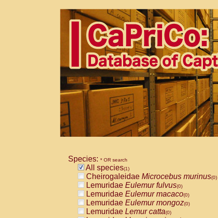
Species:
* OR search
All species
(1)
Cheirogaleidae
Microcebus murinus
(0)
Lemuridae
Eulemur fulvus
(0)
Lemuridae
Eulemur macaco
(0)
Lemuridae
Eulemur mongoz
(0)
Lemuridae
Lemur catta
(0)