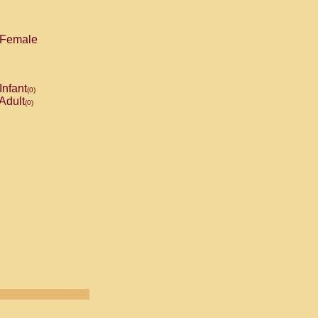
Female
Infant
(0)
Adult
(0)