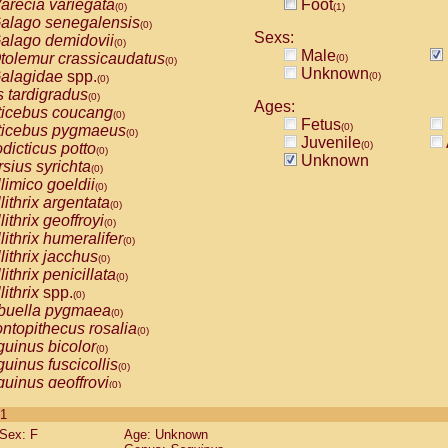
arecia variegata
Foot
(0)
(1)
alago senegalensis
(0)
Sexs:
alago demidovii
(0)
Male
tolemur crassicaudatus
(0)
(0)
Unknown
alagidae
spp.
(0)
(0)
s tardigradus
(0)
Ages:
ticebus coucang
(0)
Fetus
(0)
ticebus pygmaeus
(0)
Juvenile
(0)
dicticus potto
(0)
Unknown
rsius syrichta
(0)
limico goeldii
(0)
lithrix argentata
(0)
lithrix geoffroyi
(0)
lithrix humeralifer
(0)
lithrix jacchus
(0)
lithrix penicillata
(0)
lithrix
spp.
(0)
buella pygmaea
(0)
ntopithecus rosalia
(0)
uinus bicolor
(0)
uinus fuscicollis
(0)
uinus geoffroyi
(0)
uinus imperator
(0)
 1
uinus labiatus
(0)
Sex: F
Age: Unknown
guinus leucopus
(0)