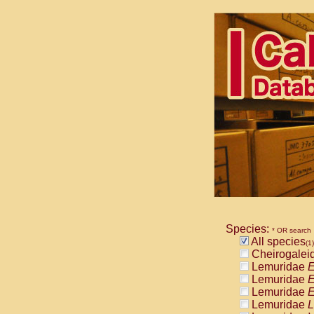
Species:
* OR search
All species
(1)
Cheirogalei
Lemuridae
E
Lemuridae
E
Lemuridae
E
Lemuridae
L