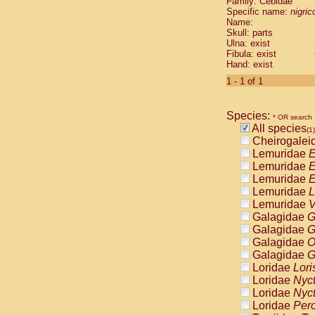
Family: Cebidae
Cebidae
Sa
Specific name:
nigrico
Cebidae
Sa
Name:
Cebidae
Sag
Skull: parts
Cebidae
Sa
Ulna: exist
Fibula: exist
Cebidae
Sag
Hand: exist
Cebidae
Sa
Cebidae
Aot
1 - 1 of 1
Cebidae
Ceb
Cebidae
Ceb
Species:
Cebidae
Ce
* OR search
All species
Cebidae
Ceb
(1)
Cheirogalei
Cebidae
Ce
Lemuridae
E
Cebidae
Sai
Lemuridae
E
Cebidae
Sai
Lemuridae
E
Atelidae
Alo
Lemuridae
L
Atelidae
Alo
Lemuridae
V
Atelidae
Alo
Galagidae
G
Atelidae
Alo
Galagidae
G
Atelidae
Ate
Galagidae
O
Atelidae
Ate
Galagidae
G
Atelidae
Ate
Loridae
Lori
Atelidae
Ate
Loridae
Nyc
Atelidae
Lag
Loridae
Nyc
Atelidae
Lag
Loridae
Pero
Pitheciidae