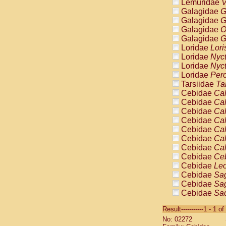
Lemuridae
V
Galagidae
G
Galagidae
G
Galagidae
O
Galagidae
G
Loridae
Lori
Loridae
Nyc
Loridae
Nyc
Loridae
Pero
Tarsiidae
Ta
Cebidae
Cal
Cebidae
Cal
Cebidae
Cal
Cebidae
Cal
Cebidae
Cal
Cebidae
Cal
Cebidae
Cal
Cebidae
Ce
Cebidae
Leo
Cebidae
Sag
Cebidae
Sag
Cebidae
Sag
Cebidae
Sag
Result-----------1 - 1 of
Cebidae
Sag
No: 02272
Cebidae
Sa