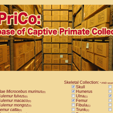
Skeletal Collection:
* AND sear
Skull
dae
Microcebus murinus
Humerus
(0)
ulemur fulvus
Ulna
(0)
(1)
ulemur macaco
Femur
(0)
ulemur mongoz
Fibula
(0)
(1)
emur catta
Trunk
(0)
(1)