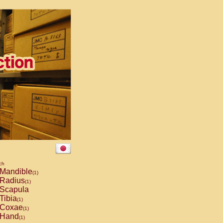
ch
Mandible
(1)
Radius
(1)
Scapula
Tibia
(1)
Coxae
(1)
Hand
(1)