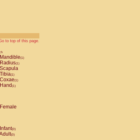
Go to top of this page.
ch
Mandible
(1)
Radius
(1)
Scapula
Tibia
(1)
Coxae
(1)
Hand
(1)
Female
Infant
(0)
Adult
(0)