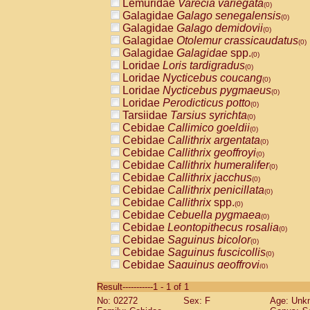
Lemuridae
Varecia variegata
(0)
Galagidae
Galago senegalensis
(0)
Galagidae
Galago demidovii
(0)
Galagidae
Otolemur crassicaudatus
(0)
Galagidae
Galagidae
spp.
(0)
Loridae
Loris tardigradus
(0)
Loridae
Nycticebus coucang
(0)
Loridae
Nycticebus pygmaeus
(0)
Loridae
Perodicticus potto
(0)
Tarsiidae
Tarsius syrichta
(0)
Cebidae
Callimico goeldii
(0)
Cebidae
Callithrix argentata
(0)
Cebidae
Callithrix geoffroyi
(0)
Cebidae
Callithrix humeralifer
(0)
Cebidae
Callithrix jacchus
(0)
Cebidae
Callithrix penicillata
(0)
Cebidae
Callithrix
spp.
(0)
Cebidae
Cebuella pygmaea
(0)
Cebidae
Leontopithecus rosalia
(0)
Cebidae
Saguinus bicolor
(0)
Cebidae
Saguinus fuscicollis
(0)
Cebidae
Saguinus geoffroyi
(0)
Cebidae
Saguinus imperator
(0)
Result-----------1 - 1 of 1
Cebidae
Saguinus labiatus
(0)
No: 02272
Sex: F
Age: Unk
Cebidae
Saguinus leucopus
(0)