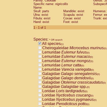
Family: Cebidae
Genus:
S
Cebidae
Saguinus midas
(0)
Specific name:
nigricollis
Subspecif
Cebidae
Saguinus mystax
(0)
Name:
Cebidae
Saguinus nigricollis
Skull: parts
Mandible: exist
(1)
Humerus: 
Cebidae
Saguinus oedipus
Ulna: exist
Scapula: exist
Femur: ex
(0)
Fibula: exist
Coxae: exist
Trunk: exi
Cebidae
Saguinus weddelli
(0)
Hand: exist
Foot: exist
Cebidae
Saguinus
spp.
(0)
Cebidae
Aotus trivirgatus
1 - 1 of 1
(0)
Cebidae
Cebus albifrons
(0)
Cebidae
Cebus apella
(0)
Species:
Cebidae
Cebus capucinus
* OR search
(0)
All species
Cebidae
Cebus nigrivittatus
(1)
(0)
Cheirogaleidae
Microcebus murinus
Cebidae
Cebus
spp.
(0)
(0)
Lemuridae
Eulemur fulvus
Cebidae
Saimiri boliviensis
(0)
(0)
Lemuridae
Eulemur macaco
Cebidae
Saimiri sciureus
(0)
(0)
Lemuridae
Eulemur mongoz
Atelidae
Alouatta caraya
(0)
(0)
Lemuridae
Lemur catta
Atelidae
Alouatta fusca
(0)
(0)
Lemuridae
Varecia variegata
Atelidae
Alouatta seniculus
(0)
(0)
Galagidae
Galago senegalensis
Atelidae
Alouatta
spp.
(0)
(0)
Galagidae
Galago demidovii
Atelidae
Ateles belzebuth
(0)
(0)
Galagidae
Otolemur crassicaudatus
Atelidae
Ateles geoffroyi
(0)
(0)
Galagidae
Galagidae
spp.
Atelidae
Ateles paniscus
(0)
(0)
Loridae
Loris tardigradus
Atelidae
Ateles
spp.
(0)
(0)
Loridae
Nycticebus coucang
Atelidae
Lagothrix lagothricha
(0)
(0)
Loridae
Nycticebus pygmaeus
Atelidae
Lagothrix lagothricha cana
(0)
(0)
Loridae
Perodicticus potto
Pitheciidae
Cacajao calvus rubicundu
(0)