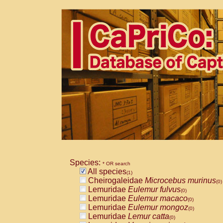
Species:
* OR search
All species
(1)
Cheirogaleidae
Microcebus murinus
(0)
Lemuridae
Eulemur fulvus
(0)
Lemuridae
Eulemur macaco
(0)
Lemuridae
Eulemur mongoz
(0)
Lemuridae
Lemur catta
(0)