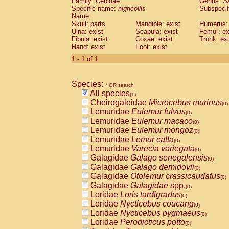
Family: Cebidae
Genus:
S
Cebidae
Saguinus midas
(0)
Specific name:
nigricollis
Subspecif
Cebidae
Saguinus mystax
(0)
Name:
Cebidae
Saguinus nigricollis
Skull: parts
Mandible: exist
(1)
Humerus: 
Cebidae
Saguinus oedipus
Ulna: exist
Scapula: exist
Femur: ex
(0)
Fibula: exist
Coxae: exist
Trunk: exi
Cebidae
Saguinus weddelli
(0)
Hand: exist
Foot: exist
Cebidae
Saguinus
spp.
(0)
Cebidae
Aotus trivirgatus
1 - 1 of 1
(0)
Cebidae
Cebus albifrons
(0)
Cebidae
Cebus apella
(0)
Species:
Cebidae
Cebus capucinus
* OR search
(0)
All species
Cebidae
Cebus nigrivittatus
(1)
(0)
Cheirogaleidae
Microcebus murinus
Cebidae
Cebus
spp.
(0)
(0)
Lemuridae
Eulemur fulvus
Cebidae
Saimiri boliviensis
(0)
(0)
Lemuridae
Eulemur macaco
Cebidae
Saimiri sciureus
(0)
(0)
Lemuridae
Eulemur mongoz
Atelidae
Alouatta caraya
(0)
(0)
Lemuridae
Lemur catta
Atelidae
Alouatta fusca
(0)
(0)
Lemuridae
Varecia variegata
Atelidae
Alouatta seniculus
(0)
(0)
Galagidae
Galago senegalensis
Atelidae
Alouatta
spp.
(0)
(0)
Galagidae
Galago demidovii
Atelidae
Ateles belzebuth
(0)
(0)
Galagidae
Otolemur crassicaudatus
Atelidae
Ateles geoffroyi
(0)
(0)
Galagidae
Galagidae
spp.
Atelidae
Ateles paniscus
(0)
(0)
Loridae
Loris tardigradus
Atelidae
Ateles
spp.
(0)
(0)
Loridae
Nycticebus coucang
Atelidae
Lagothrix lagothricha
(0)
(0)
Loridae
Nycticebus pygmaeus
Atelidae
Lagothrix lagothricha cana
(0)
(0)
Loridae
Perodicticus potto
Pitheciidae
Cacajao calvus rubicundu
(0)