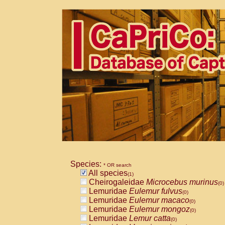
Species:
* OR search
All species
(1)
Cheirogaleidae
Microcebus murinus
(0)
Lemuridae
Eulemur fulvus
(0)
Lemuridae
Eulemur macaco
(0)
Lemuridae
Eulemur mongoz
(0)
Lemuridae
Lemur catta
(0)