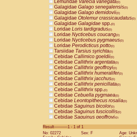
Lemuridae
Varecia variegata
(0)
Galagidae
Galago senegalensis
(0)
Galagidae
Galago demidovii
(0)
Galagidae
Otolemur crassicaudatus
(0)
Galagidae
Galagidae
spp.
(0)
Loridae
Loris tardigradus
(0)
Loridae
Nycticebus coucang
(0)
Loridae
Nycticebus pygmaeus
(0)
Loridae
Perodicticus potto
(0)
Tarsiidae
Tarsius syrichta
(0)
Cebidae
Callimico goeldii
(0)
Cebidae
Callithrix argentata
(0)
Cebidae
Callithrix geoffroyi
(0)
Cebidae
Callithrix humeralifer
(0)
Cebidae
Callithrix jacchus
(0)
Cebidae
Callithrix penicillata
(0)
Cebidae
Callithrix
spp.
(0)
Cebidae
Cebuella pygmaea
(0)
Cebidae
Leontopithecus rosalia
(0)
Cebidae
Saguinus bicolor
(0)
Cebidae
Saguinus fuscicollis
(0)
Cebidae
Saguinus geoffroyi
(0)
Cebidae
Saguinus imperator
(0)
Result-----------1 - 1 of 1
Cebidae
Saguinus labiatus
(0)
No: 02272
Sex: F
Age: Unk
Cebidae
Saguinus leucopus
(0)