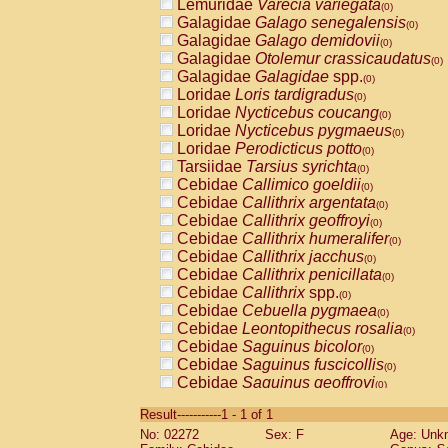
Lemuridae
Varecia variegata
(0)
Galagidae
Galago senegalensis
(0)
Galagidae
Galago demidovii
(0)
Galagidae
Otolemur crassicaudatus
(0)
Galagidae
Galagidae
spp.
(0)
Loridae
Loris tardigradus
(0)
Loridae
Nycticebus coucang
(0)
Loridae
Nycticebus pygmaeus
(0)
Loridae
Perodicticus potto
(0)
Tarsiidae
Tarsius syrichta
(0)
Cebidae
Callimico goeldii
(0)
Cebidae
Callithrix argentata
(0)
Cebidae
Callithrix geoffroyi
(0)
Cebidae
Callithrix humeralifer
(0)
Cebidae
Callithrix jacchus
(0)
Cebidae
Callithrix penicillata
(0)
Cebidae
Callithrix
spp.
(0)
Cebidae
Cebuella pygmaea
(0)
Cebidae
Leontopithecus rosalia
(0)
Cebidae
Saguinus bicolor
(0)
Cebidae
Saguinus fuscicollis
(0)
Cebidae
Saguinus geoffroyi
(0)
Cebidae
Saguinus imperator
(0)
Result-----------1 - 1 of 1
Cebidae
Saguinus labiatus
(0)
No: 02272
Sex: F
Age: Unk
Cebidae
Saguinus leucopus
(0)