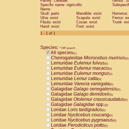
Family: Cebidae
Genus:
S
Cebidae
Saguinus midas
(0)
Specific name:
nigricollis
Subspecif
Cebidae
Saguinus mystax
(0)
Name:
Cebidae
Saguinus nigricollis
Skull: parts
Mandible: exist
(1)
Humerus: 
Cebidae
Saguinus oedipus
Ulna: exist
Scapula: exist
Femur: ex
(0)
Fibula: exist
Coxae: exist
Trunk: exi
Cebidae
Saguinus weddelli
(0)
Hand: exist
Foot: exist
Cebidae
Saguinus
spp.
(0)
Cebidae
Aotus trivirgatus
1 - 1 of 1
(0)
Cebidae
Cebus albifrons
(0)
Cebidae
Cebus apella
(0)
Species:
Cebidae
Cebus capucinus
* OR search
(0)
All species
Cebidae
Cebus nigrivittatus
(1)
(0)
Cheirogaleidae
Microcebus murinus
Cebidae
Cebus
spp.
(0)
(0)
Lemuridae
Eulemur fulvus
Cebidae
Saimiri boliviensis
(0)
(0)
Lemuridae
Eulemur macaco
Cebidae
Saimiri sciureus
(0)
(0)
Lemuridae
Eulemur mongoz
Atelidae
Alouatta caraya
(0)
(0)
Lemuridae
Lemur catta
Atelidae
Alouatta fusca
(0)
(0)
Lemuridae
Varecia variegata
Atelidae
Alouatta seniculus
(0)
(0)
Galagidae
Galago senegalensis
Atelidae
Alouatta
spp.
(0)
(0)
Galagidae
Galago demidovii
Atelidae
Ateles belzebuth
(0)
(0)
Galagidae
Otolemur crassicaudatus
Atelidae
Ateles geoffroyi
(0)
(0)
Galagidae
Galagidae
spp.
Atelidae
Ateles paniscus
(0)
(0)
Loridae
Loris tardigradus
Atelidae
Ateles
spp.
(0)
(0)
Loridae
Nycticebus coucang
Atelidae
Lagothrix lagothricha
(0)
(0)
Loridae
Nycticebus pygmaeus
Atelidae
Lagothrix lagothricha cana
(0)
(0)
Loridae
Perodicticus potto
Pitheciidae
Cacajao calvus rubicundu
(0)