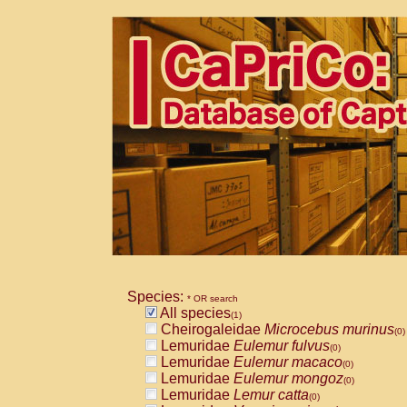
Species:
* OR search
All species
(1)
Cheirogaleidae
Microcebus murinus
(0)
Lemuridae
Eulemur fulvus
(0)
Lemuridae
Eulemur macaco
(0)
Lemuridae
Eulemur mongoz
(0)
Lemuridae
Lemur catta
(0)