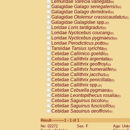
Lemuridae
Varecia variegata
(0)
Galagidae
Galago senegalensis
(0)
Galagidae
Galago demidovii
(0)
Galagidae
Otolemur crassicaudatus
(0)
Galagidae
Galagidae
spp.
(0)
Loridae
Loris tardigradus
(0)
Loridae
Nycticebus coucang
(0)
Loridae
Nycticebus pygmaeus
(0)
Loridae
Perodicticus potto
(0)
Tarsiidae
Tarsius syrichta
(0)
Cebidae
Callimico goeldii
(0)
Cebidae
Callithrix argentata
(0)
Cebidae
Callithrix geoffroyi
(0)
Cebidae
Callithrix humeralifer
(0)
Cebidae
Callithrix jacchus
(0)
Cebidae
Callithrix penicillata
(0)
Cebidae
Callithrix
spp.
(0)
Cebidae
Cebuella pygmaea
(0)
Cebidae
Leontopithecus rosalia
(0)
Cebidae
Saguinus bicolor
(0)
Cebidae
Saguinus fuscicollis
(0)
Cebidae
Saguinus geoffroyi
(0)
Cebidae
Saguinus imperator
(0)
Result-----------1 - 1 of 1
Cebidae
Saguinus labiatus
(0)
No: 02272
Sex: F
Age: Unk
Cebidae
Saguinus leucopus
(0)