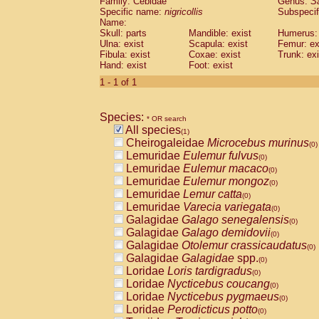
Family: Cebidae
Genus:
S
Cebidae
Saguinus midas
(0)
Specific name:
nigricollis
Subspecif
Cebidae
Saguinus mystax
(0)
Name:
Cebidae
Saguinus nigricollis
Skull: parts
Mandible: exist
(1)
Humerus: 
Cebidae
Saguinus oedipus
Ulna: exist
Scapula: exist
Femur: ex
(0)
Fibula: exist
Coxae: exist
Trunk: exi
Cebidae
Saguinus weddelli
(0)
Hand: exist
Foot: exist
Cebidae
Saguinus
spp.
(0)
Cebidae
Aotus trivirgatus
1 - 1 of 1
(0)
Cebidae
Cebus albifrons
(0)
Cebidae
Cebus apella
(0)
Species:
Cebidae
Cebus capucinus
* OR search
(0)
All species
Cebidae
Cebus nigrivittatus
(1)
(0)
Cheirogaleidae
Microcebus murinus
Cebidae
Cebus
spp.
(0)
(0)
Lemuridae
Eulemur fulvus
Cebidae
Saimiri boliviensis
(0)
(0)
Lemuridae
Eulemur macaco
Cebidae
Saimiri sciureus
(0)
(0)
Lemuridae
Eulemur mongoz
Atelidae
Alouatta caraya
(0)
(0)
Lemuridae
Lemur catta
Atelidae
Alouatta fusca
(0)
(0)
Lemuridae
Varecia variegata
Atelidae
Alouatta seniculus
(0)
(0)
Galagidae
Galago senegalensis
Atelidae
Alouatta
spp.
(0)
(0)
Galagidae
Galago demidovii
Atelidae
Ateles belzebuth
(0)
(0)
Galagidae
Otolemur crassicaudatus
Atelidae
Ateles geoffroyi
(0)
(0)
Galagidae
Galagidae
spp.
Atelidae
Ateles paniscus
(0)
(0)
Loridae
Loris tardigradus
Atelidae
Ateles
spp.
(0)
(0)
Loridae
Nycticebus coucang
Atelidae
Lagothrix lagothricha
(0)
(0)
Loridae
Nycticebus pygmaeus
Atelidae
Lagothrix lagothricha cana
(0)
(0)
Loridae
Perodicticus potto
Pitheciidae
Cacajao calvus rubicundu
(0)