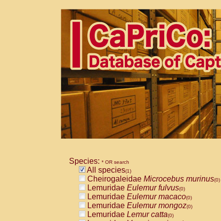
Species:
* OR search
All species
(1)
Cheirogaleidae
Microcebus murinus
(0)
Lemuridae
Eulemur fulvus
(0)
Lemuridae
Eulemur macaco
(0)
Lemuridae
Eulemur mongoz
(0)
Lemuridae
Lemur catta
(0)