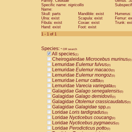
Family: Cebidae
Genus:
S
Cebidae
Saguinus midas
(0)
Specific name:
nigricollis
Subspecif
Cebidae
Saguinus mystax
(0)
Name:
Cebidae
Saguinus nigricollis
Skull: parts
Mandible: exist
(1)
Humerus: 
Cebidae
Saguinus oedipus
Ulna: exist
Scapula: exist
Femur: ex
(0)
Fibula: exist
Coxae: exist
Trunk: exi
Cebidae
Saguinus weddelli
(0)
Hand: exist
Foot: exist
Cebidae
Saguinus
spp.
(0)
Cebidae
Aotus trivirgatus
1 - 1 of 1
(0)
Cebidae
Cebus albifrons
(0)
Cebidae
Cebus apella
(0)
Species:
Cebidae
Cebus capucinus
* OR search
(0)
All species
Cebidae
Cebus nigrivittatus
(1)
(0)
Cheirogaleidae
Microcebus murinus
Cebidae
Cebus
spp.
(0)
(0)
Lemuridae
Eulemur fulvus
Cebidae
Saimiri boliviensis
(0)
(0)
Lemuridae
Eulemur macaco
Cebidae
Saimiri sciureus
(0)
(0)
Lemuridae
Eulemur mongoz
Atelidae
Alouatta caraya
(0)
(0)
Lemuridae
Lemur catta
Atelidae
Alouatta fusca
(0)
(0)
Lemuridae
Varecia variegata
Atelidae
Alouatta seniculus
(0)
(0)
Galagidae
Galago senegalensis
Atelidae
Alouatta
spp.
(0)
(0)
Galagidae
Galago demidovii
Atelidae
Ateles belzebuth
(0)
(0)
Galagidae
Otolemur crassicaudatus
Atelidae
Ateles geoffroyi
(0)
(0)
Galagidae
Galagidae
spp.
Atelidae
Ateles paniscus
(0)
(0)
Loridae
Loris tardigradus
Atelidae
Ateles
spp.
(0)
(0)
Loridae
Nycticebus coucang
Atelidae
Lagothrix lagothricha
(0)
(0)
Loridae
Nycticebus pygmaeus
Atelidae
Lagothrix lagothricha cana
(0)
(0)
Loridae
Perodicticus potto
Pitheciidae
Cacajao calvus rubicundu
(0)