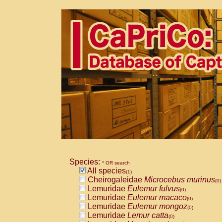
Species:
* OR search
All species
(1)
Cheirogaleidae
Microcebus murinus
(0)
Lemuridae
Eulemur fulvus
(0)
Lemuridae
Eulemur macaco
(0)
Lemuridae
Eulemur mongoz
(0)
Lemuridae
Lemur catta
(0)