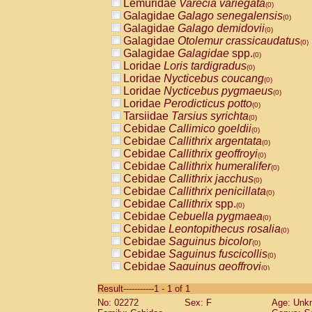
Lemuridae
Varecia variegata
(0)
Galagidae
Galago senegalensis
(0)
Galagidae
Galago demidovii
(0)
Galagidae
Otolemur crassicaudatus
(0)
Galagidae
Galagidae
spp.
(0)
Loridae
Loris tardigradus
(0)
Loridae
Nycticebus coucang
(0)
Loridae
Nycticebus pygmaeus
(0)
Loridae
Perodicticus potto
(0)
Tarsiidae
Tarsius syrichta
(0)
Cebidae
Callimico goeldii
(0)
Cebidae
Callithrix argentata
(0)
Cebidae
Callithrix geoffroyi
(0)
Cebidae
Callithrix humeralifer
(0)
Cebidae
Callithrix jacchus
(0)
Cebidae
Callithrix penicillata
(0)
Cebidae
Callithrix
spp.
(0)
Cebidae
Cebuella pygmaea
(0)
Cebidae
Leontopithecus rosalia
(0)
Cebidae
Saguinus bicolor
(0)
Cebidae
Saguinus fuscicollis
(0)
Cebidae
Saguinus geoffroyi
(0)
Cebidae
Saguinus imperator
(0)
Result-----------1 - 1 of 1
Cebidae
Saguinus labiatus
(0)
No: 02272
Sex: F
Age: Unk
Cebidae
Saguinus leucopus
(0)