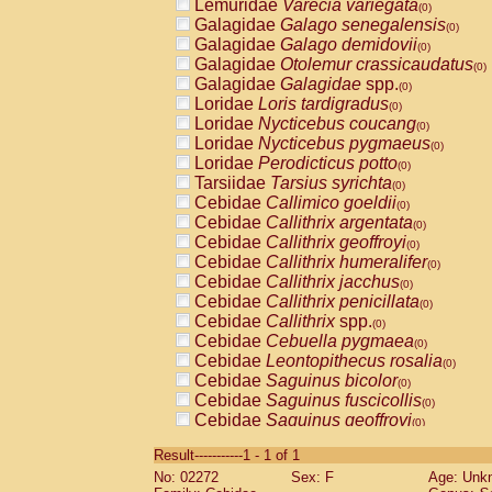
Lemuridae
Varecia variegata
(0)
Galagidae
Galago senegalensis
(0)
Galagidae
Galago demidovii
(0)
Galagidae
Otolemur crassicaudatus
(0)
Galagidae
Galagidae
spp.
(0)
Loridae
Loris tardigradus
(0)
Loridae
Nycticebus coucang
(0)
Loridae
Nycticebus pygmaeus
(0)
Loridae
Perodicticus potto
(0)
Tarsiidae
Tarsius syrichta
(0)
Cebidae
Callimico goeldii
(0)
Cebidae
Callithrix argentata
(0)
Cebidae
Callithrix geoffroyi
(0)
Cebidae
Callithrix humeralifer
(0)
Cebidae
Callithrix jacchus
(0)
Cebidae
Callithrix penicillata
(0)
Cebidae
Callithrix
spp.
(0)
Cebidae
Cebuella pygmaea
(0)
Cebidae
Leontopithecus rosalia
(0)
Cebidae
Saguinus bicolor
(0)
Cebidae
Saguinus fuscicollis
(0)
Cebidae
Saguinus geoffroyi
(0)
Cebidae
Saguinus imperator
(0)
Result-----------1 - 1 of 1
Cebidae
Saguinus labiatus
(0)
No: 02272
Sex: F
Age: Unk
Cebidae
Saguinus leucopus
(0)