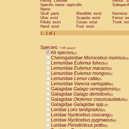
Family: Cebidae
Genus:
S
Cebidae
Saguinus midas
(0)
Specific name:
nigricollis
Subspecif
Cebidae
Saguinus mystax
(0)
Name:
Cebidae
Saguinus nigricollis
Skull: parts
Mandible: exist
(1)
Humerus: 
Cebidae
Saguinus oedipus
Ulna: exist
Scapula: exist
Femur: ex
(0)
Fibula: exist
Coxae: exist
Trunk: exi
Cebidae
Saguinus weddelli
(0)
Hand: exist
Foot: exist
Cebidae
Saguinus
spp.
(0)
Cebidae
Aotus trivirgatus
1 - 1 of 1
(0)
Cebidae
Cebus albifrons
(0)
Cebidae
Cebus apella
(0)
Species:
Cebidae
Cebus capucinus
* OR search
(0)
All species
Cebidae
Cebus nigrivittatus
(1)
(0)
Cheirogaleidae
Microcebus murinus
Cebidae
Cebus
spp.
(0)
(0)
Lemuridae
Eulemur fulvus
Cebidae
Saimiri boliviensis
(0)
(0)
Lemuridae
Eulemur macaco
Cebidae
Saimiri sciureus
(0)
(0)
Lemuridae
Eulemur mongoz
Atelidae
Alouatta caraya
(0)
(0)
Lemuridae
Lemur catta
Atelidae
Alouatta fusca
(0)
(0)
Lemuridae
Varecia variegata
Atelidae
Alouatta seniculus
(0)
(0)
Galagidae
Galago senegalensis
Atelidae
Alouatta
spp.
(0)
(0)
Galagidae
Galago demidovii
Atelidae
Ateles belzebuth
(0)
(0)
Galagidae
Otolemur crassicaudatus
Atelidae
Ateles geoffroyi
(0)
(0)
Galagidae
Galagidae
spp.
Atelidae
Ateles paniscus
(0)
(0)
Loridae
Loris tardigradus
Atelidae
Ateles
spp.
(0)
(0)
Loridae
Nycticebus coucang
Atelidae
Lagothrix lagothricha
(0)
(0)
Loridae
Nycticebus pygmaeus
Atelidae
Lagothrix lagothricha cana
(0)
(0)
Loridae
Perodicticus potto
Pitheciidae
Cacajao calvus rubicundu
(0)