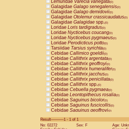
Lemuridae
Varecia variegata
(0)
Galagidae
Galago senegalensis
(0)
Galagidae
Galago demidovii
(0)
Galagidae
Otolemur crassicaudatus
(0)
Galagidae
Galagidae
spp.
(0)
Loridae
Loris tardigradus
(0)
Loridae
Nycticebus coucang
(0)
Loridae
Nycticebus pygmaeus
(0)
Loridae
Perodicticus potto
(0)
Tarsiidae
Tarsius syrichta
(0)
Cebidae
Callimico goeldii
(0)
Cebidae
Callithrix argentata
(0)
Cebidae
Callithrix geoffroyi
(0)
Cebidae
Callithrix humeralifer
(0)
Cebidae
Callithrix jacchus
(0)
Cebidae
Callithrix penicillata
(0)
Cebidae
Callithrix
spp.
(0)
Cebidae
Cebuella pygmaea
(0)
Cebidae
Leontopithecus rosalia
(0)
Cebidae
Saguinus bicolor
(0)
Cebidae
Saguinus fuscicollis
(0)
Cebidae
Saguinus geoffroyi
(0)
Cebidae
Saguinus imperator
(0)
Result-----------1 - 1 of 1
Cebidae
Saguinus labiatus
(0)
No: 02272
Sex: F
Age: Unk
Cebidae
Saguinus leucopus
(0)