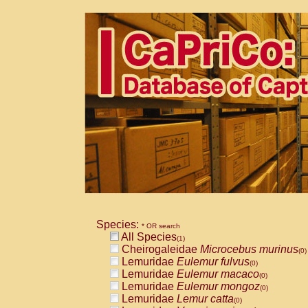
Species:
* OR search
All Species
(1)
Cheirogaleidae
Microcebus murinus
(0)
Lemuridae
Eulemur fulvus
(0)
Lemuridae
Eulemur macaco
(0)
Lemuridae
Eulemur mongoz
(0)
Lemuridae
Lemur catta
(0)