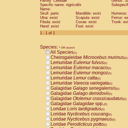
Family: Cebidae
Genus:
S
Cebidae
Saguinus midas
(0)
Specific name:
nigricollis
Subspecif
Cebidae
Saguinus mystax
(0)
Name:
Cebidae
Saguinus nigricollis
Skull: parts
Mandible: exist
(1)
Humerus: 
Cebidae
Saguinus oedipus
Ulna: exist
Scapula: exist
Femur: ex
(0)
Fibula: exist
Coxae: exist
Trunk: exi
Cebidae
Saguinus weddelli
(0)
Hand: exist
Foot: exist
Cebidae
Saguinus
spp.
(0)
Cebidae
Aotus trivirgatus
1 - 1 of 1
(0)
Cebidae
Cebus albifrons
(0)
Cebidae
Cebus apella
(0)
Species:
Cebidae
Cebus capucinus
* OR search
(0)
All Species
Cebidae
Cebus nigrivittatus
(1)
(0)
Cheirogaleidae
Microcebus murinus
Cebidae
Cebus
spp.
(0)
(0)
Lemuridae
Eulemur fulvus
Cebidae
Saimiri boliviensis
(0)
(0)
Lemuridae
Eulemur macaco
Cebidae
Saimiri sciureus
(0)
(0)
Lemuridae
Eulemur mongoz
Atelidae
Alouatta caraya
(0)
(0)
Lemuridae
Lemur catta
Atelidae
Alouatta fusca
(0)
(0)
Lemuridae
Varecia variegata
Atelidae
Alouatta seniculus
(0)
(0)
Galagidae
Galago senegalensis
Atelidae
Alouatta
spp.
(0)
(0)
Galagidae
Galago demidovii
Atelidae
Ateles belzebuth
(0)
(0)
Galagidae
Otolemur crassicaudatus
Atelidae
Ateles geoffroyi
(0)
(0)
Galagidae
Galagidae
spp.
Atelidae
Ateles paniscus
(0)
(0)
Loridae
Loris tardigradus
Atelidae
Ateles
spp.
(0)
(0)
Loridae
Nycticebus coucang
Atelidae
Lagothrix lagothricha
(0)
(0)
Loridae
Nycticebus pygmaeus
Atelidae
Lagothrix lagothricha cana
(0)
(0)
Loridae
Perodicticus potto
Pitheciidae
Cacajao calvus rubicundu
(0)