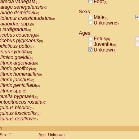
arecia variegata
Foot
(0)
(1)
alago senegalensis
(0)
Sexs:
alago demidovii
(0)
Male
tolemur crassicaudatus
(0)
(0)
Unknown
alagidae
spp.
(0)
(0)
s tardigradus
(0)
Ages:
ticebus coucang
(0)
Fetus
(0)
ticebus pygmaeus
(0)
Juvenile
(0)
dicticus potto
(0)
Unknown
rsius syrichta
(0)
limico goeldii
(0)
lithrix argentata
(0)
lithrix geoffroyi
(0)
lithrix humeralifer
(0)
lithrix jacchus
(0)
lithrix penicillata
(0)
lithrix
spp.
(0)
buella pygmaea
(0)
ntopithecus rosalia
(0)
uinus bicolor
(0)
uinus fuscicollis
(0)
uinus geoffroyi
(0)
uinus imperator
(0)
 1
uinus labiatus
(0)
Sex: F
Age: Unknown
guinus leucopus
(0)