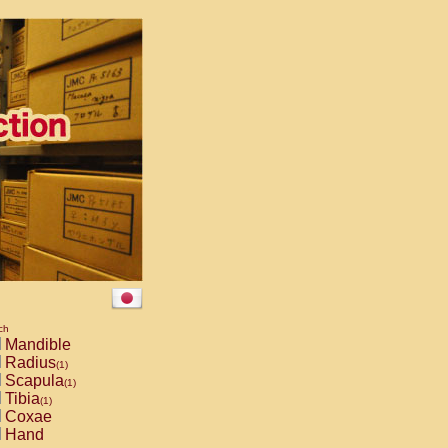
ch
Mandible
Radius
(1)
Scapula
(1)
Tibia
(1)
Coxae
Hand