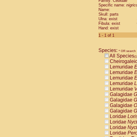
Family: Cebidae
Cebidae
Sa
Specific name:
nigrico
Cebidae
Sa
Name:
Cebidae
Sag
Skull: parts
Cebidae
Sa
Ulna: exist
Fibula: exist
Cebidae
Sag
Hand: exist
Cebidae
Sa
Cebidae
Aot
1 - 1 of 1
Cebidae
Ceb
Cebidae
Ceb
Species:
Cebidae
Ce
* OR search
All Species
Cebidae
Ceb
(1
Cheirogalei
Cebidae
Ce
Lemuridae
E
Cebidae
Sai
Lemuridae
E
Cebidae
Sai
Lemuridae
E
Atelidae
Alo
Lemuridae
L
Atelidae
Alo
Lemuridae
V
Atelidae
Alo
Galagidae
G
Atelidae
Alo
Galagidae
G
Atelidae
Ate
Galagidae
O
Atelidae
Ate
Galagidae
G
Atelidae
Ate
Loridae
Lori
Atelidae
Ate
Loridae
Nyc
Atelidae
Lag
Loridae
Nyc
Atelidae
Lag
Loridae
Pero
Pitheciidae