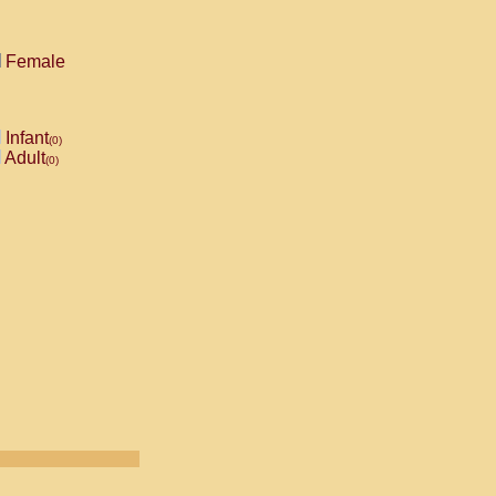
Female
Infant
(0)
Adult
(0)