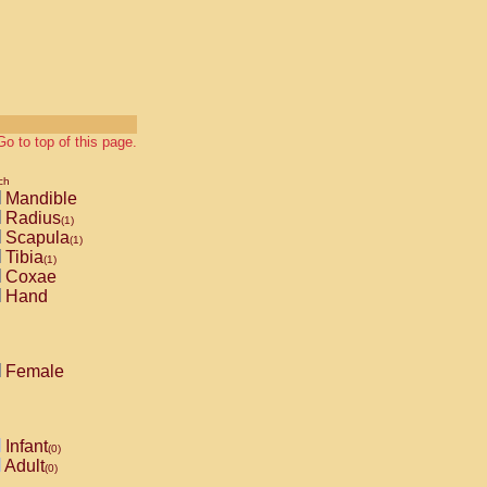
Go to top of this page.
ch
Mandible
Radius
(1)
Scapula
(1)
Tibia
(1)
Coxae
Hand
Female
Infant
(0)
Adult
(0)