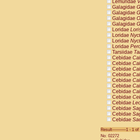
Lemuridae
V
Galagidae
G
Galagidae
G
Galagidae
O
Galagidae
G
Loridae
Lori
Loridae
Nyc
Loridae
Nyc
Loridae
Pero
Tarsiidae
Ta
Cebidae
Cal
Cebidae
Cal
Cebidae
Cal
Cebidae
Cal
Cebidae
Cal
Cebidae
Cal
Cebidae
Cal
Cebidae
Ce
Cebidae
Leo
Cebidae
Sag
Cebidae
Sag
Cebidae
Sag
Cebidae
Sag
Result-----------1 - 1 of
Cebidae
Sag
No: 02272
Cebidae
Sa