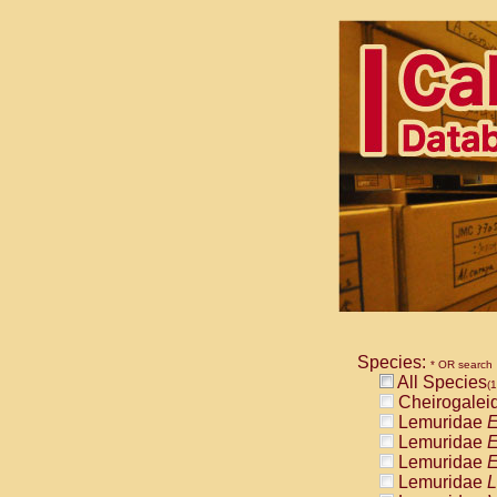
Species:
* OR search
All Species
(1
Cheirogalei
Lemuridae
E
Lemuridae
E
Lemuridae
E
Lemuridae
L