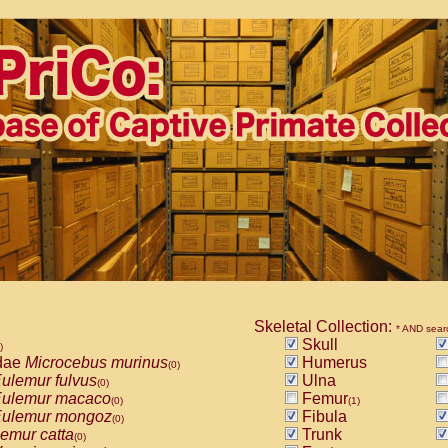
Skeletal Collection:
* AND sear
Skull
)
dae
Microcebus murinus
Humerus
(0)
ulemur fulvus
Ulna
(0)
ulemur macaco
Femur
(0)
(1)
ulemur mongoz
Fibula
(0)
emur catta
Trunk
(0)