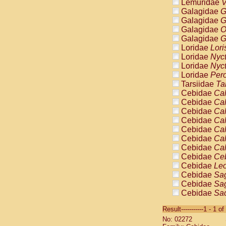
Lemuridae
V
Galagidae
G
Galagidae
G
Galagidae
O
Galagidae
G
Loridae
Lori
Loridae
Nyc
Loridae
Nyc
Loridae
Pero
Tarsiidae
Ta
Cebidae
Cal
Cebidae
Cal
Cebidae
Cal
Cebidae
Cal
Cebidae
Cal
Cebidae
Cal
Cebidae
Cal
Cebidae
Ce
Cebidae
Leo
Cebidae
Sag
Cebidae
Sag
Cebidae
Sag
Cebidae
Sag
Result-----------1 - 1 of
Cebidae
Sag
No: 02272
Cebidae
Sa