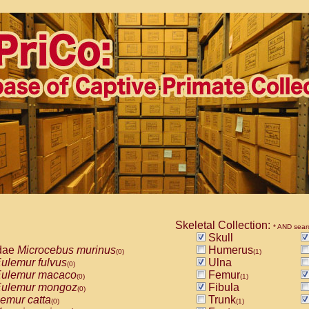
Skeletal Collection:
* AND sear
Skull
dae
Microcebus murinus
Humerus
(0)
(1)
ulemur fulvus
Ulna
(0)
ulemur macaco
Femur
(0)
(1)
ulemur mongoz
Fibula
(0)
emur catta
Trunk
(0)
(1)