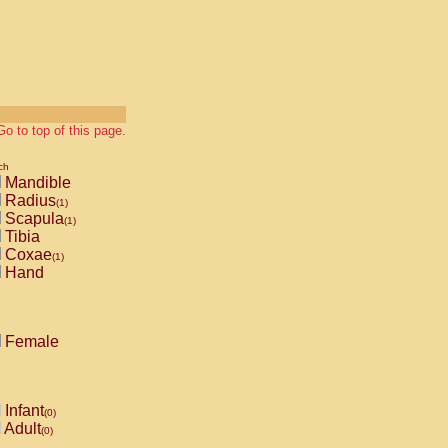
Go to top of this page.
ch
Mandible
Radius
(1)
Scapula
(1)
Tibia
Coxae
(1)
Hand
Female
Infant
(0)
Adult
(0)