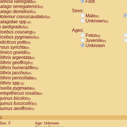
arecia variegata
Foot
(0)
alago senegalensis
(0)
Sexs:
alago demidovii
(0)
Male
tolemur crassicaudatus
(0)
(0)
Unknown
alagidae
spp.
(0)
(0)
s tardigradus
(0)
Ages:
ticebus coucang
(0)
Fetus
(0)
ticebus pygmaeus
(0)
Juvenile
(0)
dicticus potto
(0)
Unknown
rsius syrichta
(0)
limico goeldii
(0)
lithrix argentata
(0)
lithrix geoffroyi
(0)
lithrix humeralifer
(0)
lithrix jacchus
(0)
lithrix penicillata
(0)
lithrix
spp.
(0)
buella pygmaea
(0)
ntopithecus rosalia
(0)
uinus bicolor
(0)
uinus fuscicollis
(0)
uinus geoffroyi
(0)
uinus imperator
(0)
 1
uinus labiatus
(0)
Sex: F
Age: Unknown
guinus leucopus
(0)