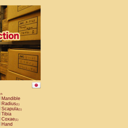
ch
Mandible
Radius
(1)
Scapula
(1)
Tibia
Coxae
(1)
Hand