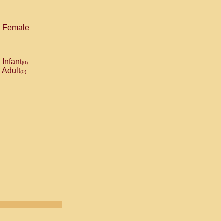
Female
Infant
(0)
Adult
(0)