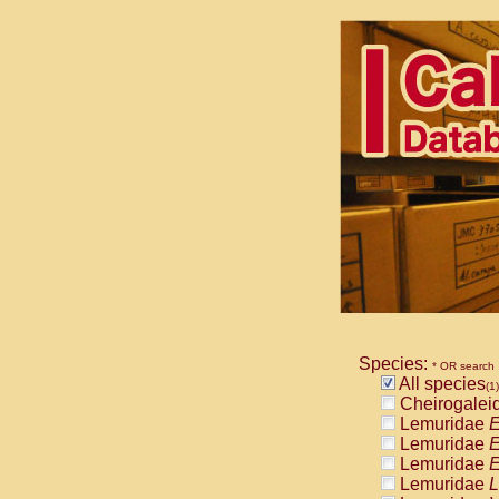
Species:
* OR search
All species
(1)
Cheirogalei
Lemuridae
E
Lemuridae
E
Lemuridae
E
Lemuridae
L