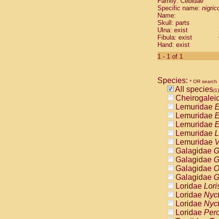
Family: Cebidae
Cebidae
Sa
Specific name:
nigrico
Cebidae
Sa
Name:
Cebidae
Sag
Skull: parts
Cebidae
Sa
Ulna: exist
Fibula: exist
Cebidae
Sag
Hand: exist
Cebidae
Sa
Cebidae
Aot
1 - 1 of 1
Cebidae
Ceb
Cebidae
Ceb
Species:
Cebidae
Ce
* OR search
All species
Cebidae
Ceb
(1)
Cheirogalei
Cebidae
Ce
Lemuridae
E
Cebidae
Sai
Lemuridae
E
Cebidae
Sai
Lemuridae
E
Atelidae
Alo
Lemuridae
L
Atelidae
Alo
Lemuridae
V
Atelidae
Alo
Galagidae
G
Atelidae
Alo
Galagidae
G
Atelidae
Ate
Galagidae
O
Atelidae
Ate
Galagidae
G
Atelidae
Ate
Loridae
Lori
Atelidae
Ate
Loridae
Nyc
Atelidae
Lag
Loridae
Nyc
Atelidae
Lag
Loridae
Pero
Pitheciidae