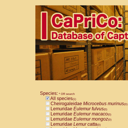
Species:
* OR search
All species
(1)
Cheirogaleidae
Microcebus murinus
(0)
Lemuridae
Eulemur fulvus
(0)
Lemuridae
Eulemur macaco
(0)
Lemuridae
Eulemur mongoz
(0)
Lemuridae
Lemur catta
(0)