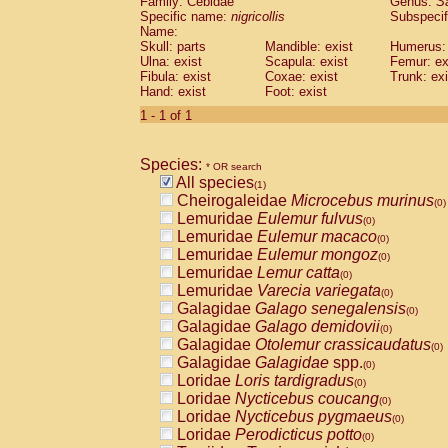
Family: Cebidae
Genus:
S
Cebidae
Saguinus midas
(0)
Specific name:
nigricollis
Subspecif
Cebidae
Saguinus mystax
(0)
Name:
Cebidae
Saguinus nigricollis
Skull: parts
Mandible: exist
(1)
Humerus: 
Cebidae
Saguinus oedipus
Ulna: exist
Scapula: exist
Femur: ex
(0)
Fibula: exist
Coxae: exist
Trunk: exi
Cebidae
Saguinus weddelli
(0)
Hand: exist
Foot: exist
Cebidae
Saguinus
spp.
(0)
Cebidae
Aotus trivirgatus
1 - 1 of 1
(0)
Cebidae
Cebus albifrons
(0)
Cebidae
Cebus apella
(0)
Species:
Cebidae
Cebus capucinus
* OR search
(0)
All species
Cebidae
Cebus nigrivittatus
(1)
(0)
Cheirogaleidae
Microcebus murinus
Cebidae
Cebus
spp.
(0)
(0)
Lemuridae
Eulemur fulvus
Cebidae
Saimiri boliviensis
(0)
(0)
Lemuridae
Eulemur macaco
Cebidae
Saimiri sciureus
(0)
(0)
Lemuridae
Eulemur mongoz
Atelidae
Alouatta caraya
(0)
(0)
Lemuridae
Lemur catta
Atelidae
Alouatta fusca
(0)
(0)
Lemuridae
Varecia variegata
Atelidae
Alouatta seniculus
(0)
(0)
Galagidae
Galago senegalensis
Atelidae
Alouatta
spp.
(0)
(0)
Galagidae
Galago demidovii
Atelidae
Ateles belzebuth
(0)
(0)
Galagidae
Otolemur crassicaudatus
Atelidae
Ateles geoffroyi
(0)
(0)
Galagidae
Galagidae
spp.
Atelidae
Ateles paniscus
(0)
(0)
Loridae
Loris tardigradus
Atelidae
Ateles
spp.
(0)
(0)
Loridae
Nycticebus coucang
Atelidae
Lagothrix lagothricha
(0)
(0)
Loridae
Nycticebus pygmaeus
Atelidae
Lagothrix lagothricha cana
(0)
(0)
Loridae
Perodicticus potto
Pitheciidae
Cacajao calvus rubicundu
(0)