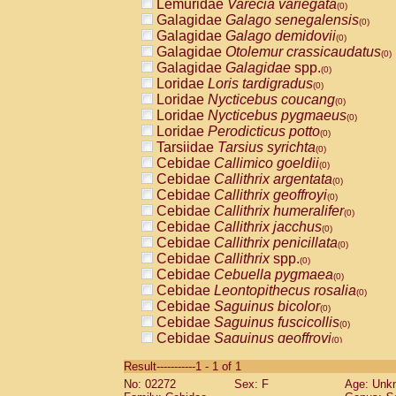
Lemuridae
Varecia variegata
(0)
Galagidae
Galago senegalensis
(0)
Galagidae
Galago demidovii
(0)
Galagidae
Otolemur crassicaudatus
(0)
Galagidae
Galagidae
spp.
(0)
Loridae
Loris tardigradus
(0)
Loridae
Nycticebus coucang
(0)
Loridae
Nycticebus pygmaeus
(0)
Loridae
Perodicticus potto
(0)
Tarsiidae
Tarsius syrichta
(0)
Cebidae
Callimico goeldii
(0)
Cebidae
Callithrix argentata
(0)
Cebidae
Callithrix geoffroyi
(0)
Cebidae
Callithrix humeralifer
(0)
Cebidae
Callithrix jacchus
(0)
Cebidae
Callithrix penicillata
(0)
Cebidae
Callithrix
spp.
(0)
Cebidae
Cebuella pygmaea
(0)
Cebidae
Leontopithecus rosalia
(0)
Cebidae
Saguinus bicolor
(0)
Cebidae
Saguinus fuscicollis
(0)
Cebidae
Saguinus geoffroyi
(0)
Cebidae
Saguinus imperator
(0)
Result-----------1 - 1 of 1
Cebidae
Saguinus labiatus
(0)
No: 02272
Sex: F
Age: Unk
Cebidae
Saguinus leucopus
(0)