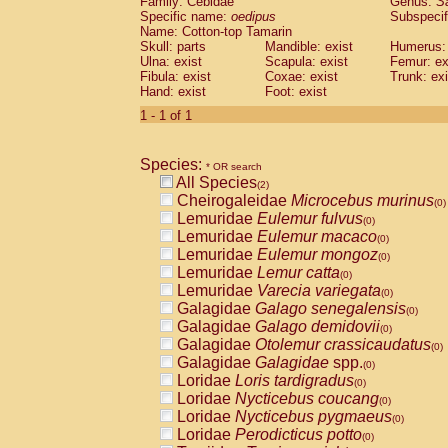
Family: Cebidae
Genus:
S
Cebidae
Saguinus midas
(0)
Specific name:
oedipus
Subspecif
Cebidae
Saguinus mystax
(0)
Name: Cotton-top Tamarin
Cebidae
Saguinus nigricollis
Skull: parts
Mandible: exist
(1)
Humerus: 
Cebidae
Saguinus oedipus
Ulna: exist
Scapula: exist
Femur: ex
(1)
Fibula: exist
Coxae: exist
Trunk: exi
Cebidae
Saguinus weddelli
(0)
Hand: exist
Foot: exist
Cebidae
Saguinus
spp.
(0)
Cebidae
Aotus trivirgatus
1 - 1 of 1
(0)
Cebidae
Cebus albifrons
(0)
Cebidae
Cebus apella
(0)
Species:
Cebidae
Cebus capucinus
* OR search
(0)
All Species
Cebidae
Cebus nigrivittatus
(2)
(0)
Cheirogaleidae
Microcebus murinus
Cebidae
Cebus
spp.
(0)
(0)
Lemuridae
Eulemur fulvus
Cebidae
Saimiri boliviensis
(0)
(0)
Lemuridae
Eulemur macaco
Cebidae
Saimiri sciureus
(0)
(0)
Lemuridae
Eulemur mongoz
Atelidae
Alouatta caraya
(0)
(0)
Lemuridae
Lemur catta
Atelidae
Alouatta fusca
(0)
(0)
Lemuridae
Varecia variegata
Atelidae
Alouatta seniculus
(0)
(0)
Galagidae
Galago senegalensis
Atelidae
Alouatta
spp.
(0)
(0)
Galagidae
Galago demidovii
Atelidae
Ateles belzebuth
(0)
(0)
Galagidae
Otolemur crassicaudatus
Atelidae
Ateles geoffroyi
(0)
(0)
Galagidae
Galagidae
spp.
Atelidae
Ateles paniscus
(0)
(0)
Loridae
Loris tardigradus
Atelidae
Ateles
spp.
(0)
(0)
Loridae
Nycticebus coucang
Atelidae
Lagothrix lagothricha
(0)
(0)
Loridae
Nycticebus pygmaeus
Atelidae
Lagothrix lagothricha cana
(0)
(0)
Loridae
Perodicticus potto
Pitheciidae
Cacajao calvus rubicundu
(0)