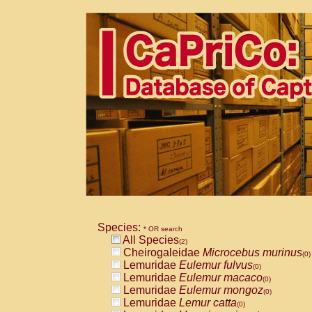
Species:
* OR search
All Species
(2)
Cheirogaleidae
Microcebus murinus
(0)
Lemuridae
Eulemur fulvus
(0)
Lemuridae
Eulemur macaco
(0)
Lemuridae
Eulemur mongoz
(0)
Lemuridae
Lemur catta
(0)