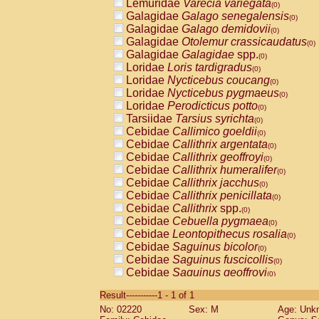
Lemuridae
Varecia variegata
(0)
Galagidae
Galago senegalensis
(0)
Galagidae
Galago demidovii
(0)
Galagidae
Otolemur crassicaudatus
(0)
Galagidae
Galagidae
spp.
(0)
Loridae
Loris tardigradus
(0)
Loridae
Nycticebus coucang
(0)
Loridae
Nycticebus pygmaeus
(0)
Loridae
Perodicticus potto
(0)
Tarsiidae
Tarsius syrichta
(0)
Cebidae
Callimico goeldii
(0)
Cebidae
Callithrix argentata
(0)
Cebidae
Callithrix geoffroyi
(0)
Cebidae
Callithrix humeralifer
(0)
Cebidae
Callithrix jacchus
(0)
Cebidae
Callithrix penicillata
(0)
Cebidae
Callithrix
spp.
(0)
Cebidae
Cebuella pygmaea
(0)
Cebidae
Leontopithecus rosalia
(0)
Cebidae
Saguinus bicolor
(0)
Cebidae
Saguinus fuscicollis
(0)
Cebidae
Saguinus geoffroyi
(0)
Cebidae
Saguinus imperator
(0)
Result-----------1 - 1 of 1
Cebidae
Saguinus labiatus
(0)
No: 02220
Sex: M
Age: Unk
Cebidae
Saguinus leucopus
(0)