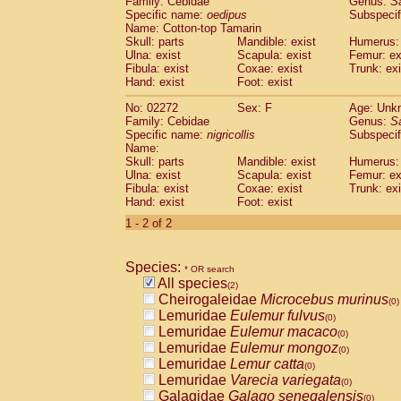
Family: Cebidae
Genus:
S
Cebidae
Saguinus midas
(0)
Specific name:
oedipus
Subspecif
Cebidae
Saguinus mystax
(0)
Name: Cotton-top Tamarin
Cebidae
Saguinus nigricollis
Skull: parts
Mandible: exist
(1)
Humerus: 
Cebidae
Saguinus oedipus
Ulna: exist
Scapula: exist
Femur: ex
(1)
Fibula: exist
Coxae: exist
Trunk: exi
Cebidae
Saguinus weddelli
(0)
Hand: exist
Foot: exist
Cebidae
Saguinus
spp.
(0)
Cebidae
Aotus trivirgatus
(0)
No: 02272
Sex: F
Age: Unk
Cebidae
Cebus albifrons
Family: Cebidae
Genus:
S
(0)
Cebidae
Cebus apella
Specific name:
nigricollis
Subspecif
(0)
Name:
Cebidae
Cebus capucinus
(0)
Skull: parts
Mandible: exist
Humerus: 
Cebidae
Cebus nigrivittatus
(0)
Ulna: exist
Scapula: exist
Femur: ex
Cebidae
Cebus
spp.
(0)
Fibula: exist
Coxae: exist
Trunk: exi
Cebidae
Saimiri boliviensis
Hand: exist
Foot: exist
(0)
Cebidae
Saimiri sciureus
(0)
1 - 2 of 2
Atelidae
Alouatta caraya
(0)
Atelidae
Alouatta fusca
(0)
Atelidae
Alouatta seniculus
Species:
(0)
* OR search
Atelidae
Alouatta
spp.
All species
(0)
(2)
Atelidae
Ateles belzebuth
Cheirogaleidae
Microcebus murinus
(0)
(0)
Atelidae
Ateles geoffroyi
Lemuridae
Eulemur fulvus
(0)
(0)
Atelidae
Ateles paniscus
Lemuridae
Eulemur macaco
(0)
(0)
Atelidae
Ateles
spp.
Lemuridae
Eulemur mongoz
(0)
(0)
Atelidae
Lagothrix lagothricha
Lemuridae
Lemur catta
(0)
(0)
Atelidae
Lagothrix lagothricha cana
Lemuridae
Varecia variegata
(0)
(0)
Pitheciidae
Cacajao calvus rubicundu
Galagidae
Galago senegalensis
(0)