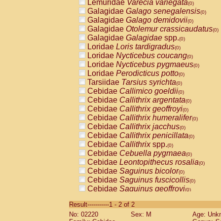
Lemuridae
Varecia variegata
(0)
Galagidae
Galago senegalensis
(0)
Galagidae
Galago demidovii
(0)
Galagidae
Otolemur crassicaudatus
(0)
Galagidae
Galagidae
spp.
(0)
Loridae
Loris tardigradus
(0)
Loridae
Nycticebus coucang
(0)
Loridae
Nycticebus pygmaeus
(0)
Loridae
Perodicticus potto
(0)
Tarsiidae
Tarsius syrichta
(0)
Cebidae
Callimico goeldii
(0)
Cebidae
Callithrix argentata
(0)
Cebidae
Callithrix geoffroyi
(0)
Cebidae
Callithrix humeralifer
(0)
Cebidae
Callithrix jacchus
(0)
Cebidae
Callithrix penicillata
(0)
Cebidae
Callithrix
spp.
(0)
Cebidae
Cebuella pygmaea
(0)
Cebidae
Leontopithecus rosalia
(0)
Cebidae
Saguinus bicolor
(0)
Cebidae
Saguinus fuscicollis
(0)
Cebidae
Saguinus geoffroyi
(0)
Cebidae
Saguinus imperator
(0)
Result-----------1 - 2 of 2
Cebidae
Saguinus labiatus
(0)
No: 02220
Sex: M
Age: Unk
Cebidae
Saguinus leucopus
(0)