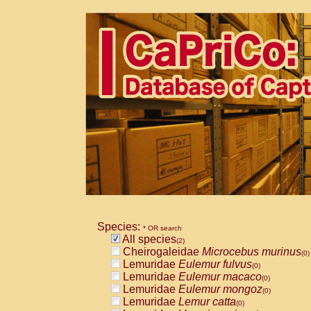
Species:
* OR search
All species
(2)
Cheirogaleidae
Microcebus murinus
(0)
Lemuridae
Eulemur fulvus
(0)
Lemuridae
Eulemur macaco
(0)
Lemuridae
Eulemur mongoz
(0)
Lemuridae
Lemur catta
(0)