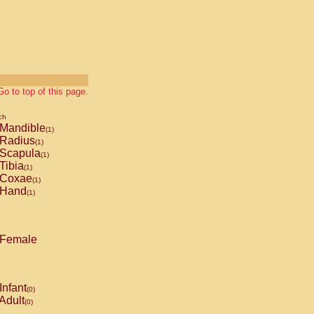
Go to top of this page.
ch
Mandible
(1)
Radius
(1)
Scapula
(1)
Tibia
(1)
Coxae
(1)
Hand
(1)
Female
Infant
(0)
Adult
(0)