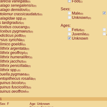
arecia variegata
Foot
(0)
(1)
alago senegalensis
(0)
Sexs:
alago demidovii
(0)
Male
tolemur crassicaudatus
(0)
(0)
Unknown
alagidae
spp.
(0)
(0)
s tardigradus
(0)
Ages:
ticebus coucang
(0)
Fetus
(0)
ticebus pygmaeus
(0)
Juvenile
(0)
dicticus potto
(0)
Unknown
rsius syrichta
(0)
limico goeldii
(0)
lithrix argentata
(0)
lithrix geoffroyi
(0)
lithrix humeralifer
(0)
lithrix jacchus
(0)
lithrix penicillata
(0)
lithrix
spp.
(0)
buella pygmaea
(0)
ntopithecus rosalia
(0)
uinus bicolor
(0)
uinus fuscicollis
(0)
uinus geoffroyi
(0)
uinus imperator
(0)
 1
uinus labiatus
(0)
Sex: F
Age: Unknown
guinus leucopus
(0)