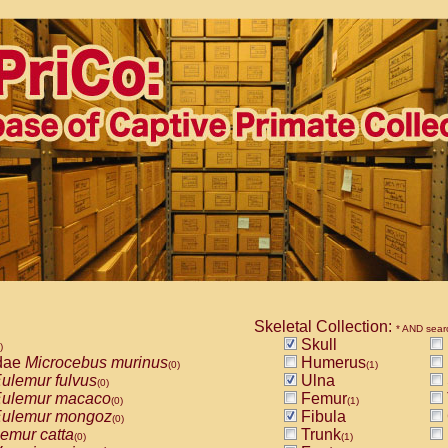
Skeletal Collection:
* AND sear
Skull
)
dae
Microcebus murinus
Humerus
(0)
(1)
ulemur fulvus
Ulna
(0)
ulemur macaco
Femur
(0)
(1)
ulemur mongoz
Fibula
(0)
emur catta
Trunk
(0)
(1)