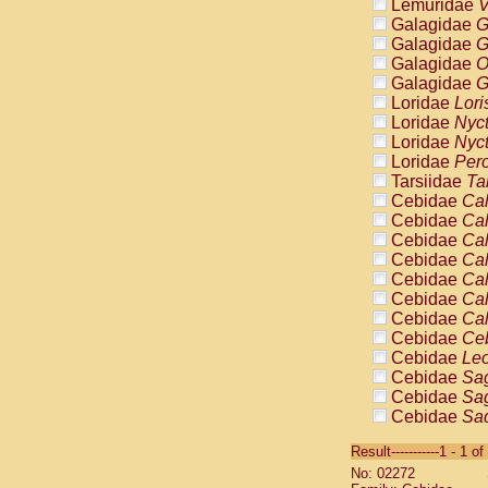
Lemuridae
V
Galagidae
G
Galagidae
G
Galagidae
O
Galagidae
G
Loridae
Lori
Loridae
Nyc
Loridae
Nyc
Loridae
Pero
Tarsiidae
Ta
Cebidae
Cal
Cebidae
Cal
Cebidae
Cal
Cebidae
Cal
Cebidae
Cal
Cebidae
Cal
Cebidae
Cal
Cebidae
Ce
Cebidae
Leo
Cebidae
Sag
Cebidae
Sag
Cebidae
Sag
Cebidae
Sag
Result-----------1 - 1 of
Cebidae
Sag
No: 02272
Cebidae
Sa