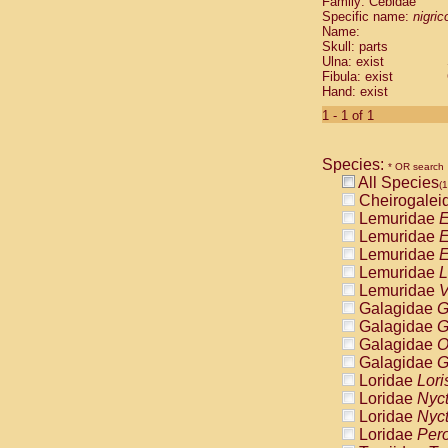
Family: Cebidae
Cebidae
Sa
Specific name:
nigrico
Cebidae
Sa
Name:
Cebidae
Sag
Skull: parts
Cebidae
Sa
Ulna: exist
Fibula: exist
Cebidae
Sag
Hand: exist
Cebidae
Sa
Cebidae
Aot
1 - 1 of 1
Cebidae
Ceb
Cebidae
Ceb
Species:
Cebidae
Ce
* OR search
All Species
Cebidae
Ceb
(1
Cheirogalei
Cebidae
Ce
Lemuridae
E
Cebidae
Sai
Lemuridae
E
Cebidae
Sai
Lemuridae
E
Atelidae
Alo
Lemuridae
L
Atelidae
Alo
Lemuridae
V
Atelidae
Alo
Galagidae
G
Atelidae
Alo
Galagidae
G
Atelidae
Ate
Galagidae
O
Atelidae
Ate
Galagidae
G
Atelidae
Ate
Loridae
Lori
Atelidae
Ate
Loridae
Nyc
Atelidae
Lag
Loridae
Nyc
Atelidae
Lag
Loridae
Pero
Pitheciidae