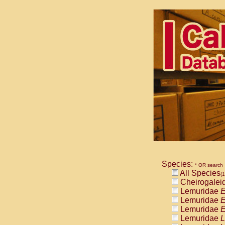
Species:
* OR search
All Species
(1
Cheirogalei
Lemuridae
E
Lemuridae
E
Lemuridae
E
Lemuridae
L