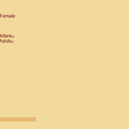
Female
Infant
(0)
Adult
(0)