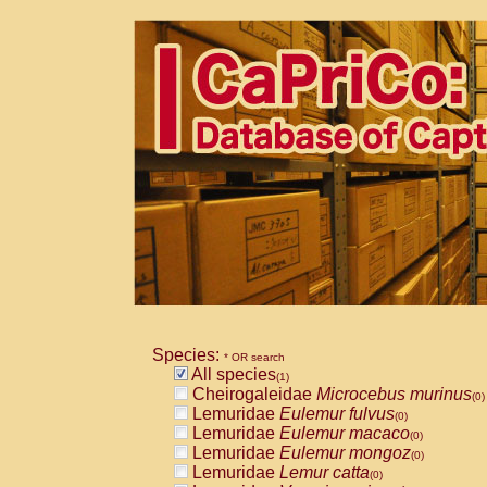
Species:
* OR search
All species
(1)
Cheirogaleidae
Microcebus murinus
(0)
Lemuridae
Eulemur fulvus
(0)
Lemuridae
Eulemur macaco
(0)
Lemuridae
Eulemur mongoz
(0)
Lemuridae
Lemur catta
(0)