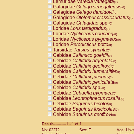
Lemuridae
Varecia variegata
(0)
Galagidae
Galago senegalensis
(0)
Galagidae
Galago demidovii
(0)
Galagidae
Otolemur crassicaudatus
(0)
Galagidae
Galagidae
spp.
(0)
Loridae
Loris tardigradus
(0)
Loridae
Nycticebus coucang
(0)
Loridae
Nycticebus pygmaeus
(0)
Loridae
Perodicticus potto
(0)
Tarsiidae
Tarsius syrichta
(0)
Cebidae
Callimico goeldii
(0)
Cebidae
Callithrix argentata
(0)
Cebidae
Callithrix geoffroyi
(0)
Cebidae
Callithrix humeralifer
(0)
Cebidae
Callithrix jacchus
(0)
Cebidae
Callithrix penicillata
(0)
Cebidae
Callithrix
spp.
(0)
Cebidae
Cebuella pygmaea
(0)
Cebidae
Leontopithecus rosalia
(0)
Cebidae
Saguinus bicolor
(0)
Cebidae
Saguinus fuscicollis
(0)
Cebidae
Saguinus geoffroyi
(0)
Cebidae
Saguinus imperator
(0)
Result-----------1 - 1 of 1
Cebidae
Saguinus labiatus
(0)
No: 02272
Sex: F
Age: Unk
Cebidae
Saguinus leucopus
(0)