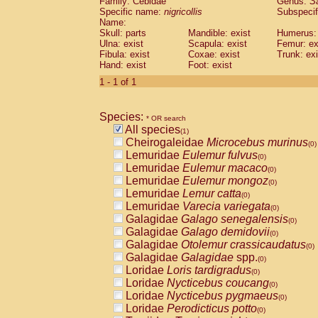
Family: Cebidae
Genus:
S
Cebidae
Saguinus midas
(0)
Specific name:
nigricollis
Subspecif
Cebidae
Saguinus mystax
(0)
Name:
Cebidae
Saguinus nigricollis
Skull: parts
Mandible: exist
(1)
Humerus: 
Cebidae
Saguinus oedipus
Ulna: exist
Scapula: exist
Femur: ex
(0)
Fibula: exist
Coxae: exist
Trunk: exi
Cebidae
Saguinus weddelli
(0)
Hand: exist
Foot: exist
Cebidae
Saguinus
spp.
(0)
Cebidae
Aotus trivirgatus
1 - 1 of 1
(0)
Cebidae
Cebus albifrons
(0)
Cebidae
Cebus apella
(0)
Species:
Cebidae
Cebus capucinus
* OR search
(0)
All species
Cebidae
Cebus nigrivittatus
(1)
(0)
Cheirogaleidae
Microcebus murinus
Cebidae
Cebus
spp.
(0)
(0)
Lemuridae
Eulemur fulvus
Cebidae
Saimiri boliviensis
(0)
(0)
Lemuridae
Eulemur macaco
Cebidae
Saimiri sciureus
(0)
(0)
Lemuridae
Eulemur mongoz
Atelidae
Alouatta caraya
(0)
(0)
Lemuridae
Lemur catta
Atelidae
Alouatta fusca
(0)
(0)
Lemuridae
Varecia variegata
Atelidae
Alouatta seniculus
(0)
(0)
Galagidae
Galago senegalensis
Atelidae
Alouatta
spp.
(0)
(0)
Galagidae
Galago demidovii
Atelidae
Ateles belzebuth
(0)
(0)
Galagidae
Otolemur crassicaudatus
Atelidae
Ateles geoffroyi
(0)
(0)
Galagidae
Galagidae
spp.
Atelidae
Ateles paniscus
(0)
(0)
Loridae
Loris tardigradus
Atelidae
Ateles
spp.
(0)
(0)
Loridae
Nycticebus coucang
Atelidae
Lagothrix lagothricha
(0)
(0)
Loridae
Nycticebus pygmaeus
Atelidae
Lagothrix lagothricha cana
(0)
(0)
Loridae
Perodicticus potto
Pitheciidae
Cacajao calvus rubicundu
(0)