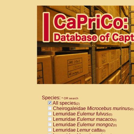
Species:
* OR search
All species
(2)
Cheirogaleidae
Microcebus murinus
(0)
Lemuridae
Eulemur fulvus
(0)
Lemuridae
Eulemur macaco
(0)
Lemuridae
Eulemur mongoz
(0)
Lemuridae
Lemur catta
(0)