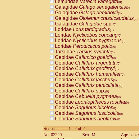
Lemuridae
Varecia variegata
(0)
Galagidae
Galago senegalensis
(0)
Galagidae
Galago demidovii
(0)
Galagidae
Otolemur crassicaudatus
(0)
Galagidae
Galagidae
spp.
(0)
Loridae
Loris tardigradus
(0)
Loridae
Nycticebus coucang
(0)
Loridae
Nycticebus pygmaeus
(0)
Loridae
Perodicticus potto
(0)
Tarsiidae
Tarsius syrichta
(0)
Cebidae
Callimico goeldii
(0)
Cebidae
Callithrix argentata
(0)
Cebidae
Callithrix geoffroyi
(0)
Cebidae
Callithrix humeralifer
(0)
Cebidae
Callithrix jacchus
(0)
Cebidae
Callithrix penicillata
(0)
Cebidae
Callithrix
spp.
(0)
Cebidae
Cebuella pygmaea
(0)
Cebidae
Leontopithecus rosalia
(0)
Cebidae
Saguinus bicolor
(0)
Cebidae
Saguinus fuscicollis
(0)
Cebidae
Saguinus geoffroyi
(0)
Cebidae
Saguinus imperator
(0)
Result-----------1 - 2 of 2
Cebidae
Saguinus labiatus
(0)
No: 02220
Sex: M
Age: Unk
Cebidae
Saguinus leucopus
(0)