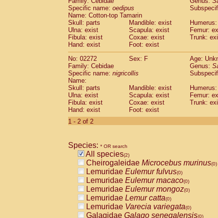
Family: Cebidae
Genus:
S
Cebidae
Saguinus midas
(0)
Specific name:
oedipus
Subspecif
Cebidae
Saguinus mystax
(0)
Name: Cotton-top Tamarin
Cebidae
Saguinus nigricollis
Skull: parts
Mandible: exist
(1)
Humerus: 
Cebidae
Saguinus oedipus
Ulna: exist
Scapula: exist
Femur: ex
(1)
Fibula: exist
Coxae: exist
Trunk: exi
Cebidae
Saguinus weddelli
(0)
Hand: exist
Foot: exist
Cebidae
Saguinus
spp.
(0)
Cebidae
Aotus trivirgatus
(0)
No: 02272
Sex: F
Age: Unk
Cebidae
Cebus albifrons
Family: Cebidae
Genus:
S
(0)
Cebidae
Cebus apella
Specific name:
nigricollis
Subspecif
(0)
Name:
Cebidae
Cebus capucinus
(0)
Skull: parts
Mandible: exist
Humerus: 
Cebidae
Cebus nigrivittatus
(0)
Ulna: exist
Scapula: exist
Femur: ex
Cebidae
Cebus
spp.
(0)
Fibula: exist
Coxae: exist
Trunk: exi
Cebidae
Saimiri boliviensis
Hand: exist
Foot: exist
(0)
Cebidae
Saimiri sciureus
(0)
1 - 2 of 2
Atelidae
Alouatta caraya
(0)
Atelidae
Alouatta fusca
(0)
Atelidae
Alouatta seniculus
Species:
(0)
* OR search
Atelidae
Alouatta
spp.
All species
(0)
(2)
Atelidae
Ateles belzebuth
Cheirogaleidae
Microcebus murinus
(0)
(0)
Atelidae
Ateles geoffroyi
Lemuridae
Eulemur fulvus
(0)
(0)
Atelidae
Ateles paniscus
Lemuridae
Eulemur macaco
(0)
(0)
Atelidae
Ateles
spp.
Lemuridae
Eulemur mongoz
(0)
(0)
Atelidae
Lagothrix lagothricha
Lemuridae
Lemur catta
(0)
(0)
Atelidae
Lagothrix lagothricha cana
Lemuridae
Varecia variegata
(0)
(0)
Pitheciidae
Cacajao calvus rubicundu
Galagidae
Galago senegalensis
(0)