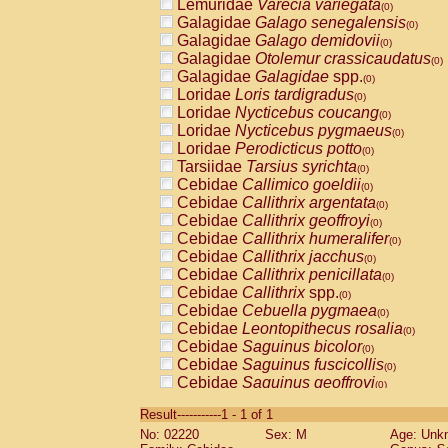
Lemuridae
Varecia variegata
(0)
Galagidae
Galago senegalensis
(0)
Galagidae
Galago demidovii
(0)
Galagidae
Otolemur crassicaudatus
(0)
Galagidae
Galagidae
spp.
(0)
Loridae
Loris tardigradus
(0)
Loridae
Nycticebus coucang
(0)
Loridae
Nycticebus pygmaeus
(0)
Loridae
Perodicticus potto
(0)
Tarsiidae
Tarsius syrichta
(0)
Cebidae
Callimico goeldii
(0)
Cebidae
Callithrix argentata
(0)
Cebidae
Callithrix geoffroyi
(0)
Cebidae
Callithrix humeralifer
(0)
Cebidae
Callithrix jacchus
(0)
Cebidae
Callithrix penicillata
(0)
Cebidae
Callithrix
spp.
(0)
Cebidae
Cebuella pygmaea
(0)
Cebidae
Leontopithecus rosalia
(0)
Cebidae
Saguinus bicolor
(0)
Cebidae
Saguinus fuscicollis
(0)
Cebidae
Saguinus geoffroyi
(0)
Cebidae
Saguinus imperator
(0)
Result-----------1 - 1 of 1
Cebidae
Saguinus labiatus
(0)
No: 02220
Sex: M
Age: Unk
Cebidae
Saguinus leucopus
(0)