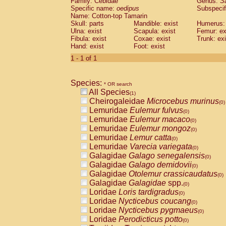
Family: Cebidae
Genus:
S
Cebidae
Saguinus midas
(0)
Specific name:
oedipus
Subspecif
Cebidae
Saguinus mystax
(0)
Name: Cotton-top Tamarin
Cebidae
Saguinus nigricollis
Skull: parts
Mandible: exist
(0)
Humerus: 
Cebidae
Saguinus oedipus
Ulna: exist
Scapula: exist
Femur: ex
(1)
Fibula: exist
Coxae: exist
Trunk: exi
Cebidae
Saguinus weddelli
(0)
Hand: exist
Foot: exist
Cebidae
Saguinus
spp.
(0)
Cebidae
Aotus trivirgatus
1 - 1 of 1
(0)
Cebidae
Cebus albifrons
(0)
Cebidae
Cebus apella
(0)
Species:
Cebidae
Cebus capucinus
* OR search
(0)
All Species
Cebidae
Cebus nigrivittatus
(1)
(0)
Cheirogaleidae
Microcebus murinus
Cebidae
Cebus
spp.
(0)
(0)
Lemuridae
Eulemur fulvus
Cebidae
Saimiri boliviensis
(0)
(0)
Lemuridae
Eulemur macaco
Cebidae
Saimiri sciureus
(0)
(0)
Lemuridae
Eulemur mongoz
Atelidae
Alouatta caraya
(0)
(0)
Lemuridae
Lemur catta
Atelidae
Alouatta fusca
(0)
(0)
Lemuridae
Varecia variegata
Atelidae
Alouatta seniculus
(0)
(0)
Galagidae
Galago senegalensis
Atelidae
Alouatta
spp.
(0)
(0)
Galagidae
Galago demidovii
Atelidae
Ateles belzebuth
(0)
(0)
Galagidae
Otolemur crassicaudatus
Atelidae
Ateles geoffroyi
(0)
(0)
Galagidae
Galagidae
spp.
Atelidae
Ateles paniscus
(0)
(0)
Loridae
Loris tardigradus
Atelidae
Ateles
spp.
(0)
(0)
Loridae
Nycticebus coucang
Atelidae
Lagothrix lagothricha
(0)
(0)
Loridae
Nycticebus pygmaeus
Atelidae
Lagothrix lagothricha cana
(0)
(0)
Loridae
Perodicticus potto
Pitheciidae
Cacajao calvus rubicundu
(0)