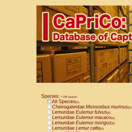
Species:
* OR search
All Species
(1)
Cheirogaleidae
Microcebus murinus
(0)
Lemuridae
Eulemur fulvus
(0)
Lemuridae
Eulemur macaco
(0)
Lemuridae
Eulemur mongoz
(0)
Lemuridae
Lemur catta
(0)