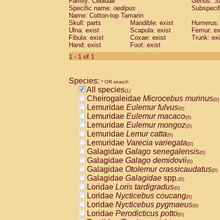
Family: Cebidae
Genus:
S
Cebidae
Saguinus midas
(0)
Specific name:
oedipus
Subspecif
Cebidae
Saguinus mystax
(0)
Name: Cotton-top Tamarin
Cebidae
Saguinus nigricollis
Skull: parts
Mandible: exist
(0)
Humerus: 
Cebidae
Saguinus oedipus
Ulna: exist
Scapula: exist
Femur: ex
(1)
Fibula: exist
Coxae: exist
Trunk: exi
Cebidae
Saguinus weddelli
(0)
Hand: exist
Foot: exist
Cebidae
Saguinus
spp.
(0)
Cebidae
Aotus trivirgatus
1 - 1 of 1
(0)
Cebidae
Cebus albifrons
(0)
Cebidae
Cebus apella
(0)
Species:
Cebidae
Cebus capucinus
* OR search
(0)
All species
Cebidae
Cebus nigrivittatus
(1)
(0)
Cheirogaleidae
Microcebus murinus
Cebidae
Cebus
spp.
(0)
(0)
Lemuridae
Eulemur fulvus
Cebidae
Saimiri boliviensis
(0)
(0)
Lemuridae
Eulemur macaco
Cebidae
Saimiri sciureus
(0)
(0)
Lemuridae
Eulemur mongoz
Atelidae
Alouatta caraya
(0)
(0)
Lemuridae
Lemur catta
Atelidae
Alouatta fusca
(0)
(0)
Lemuridae
Varecia variegata
Atelidae
Alouatta seniculus
(0)
(0)
Galagidae
Galago senegalensis
Atelidae
Alouatta
spp.
(0)
(0)
Galagidae
Galago demidovii
Atelidae
Ateles belzebuth
(0)
(0)
Galagidae
Otolemur crassicaudatus
Atelidae
Ateles geoffroyi
(0)
(0)
Galagidae
Galagidae
spp.
Atelidae
Ateles paniscus
(0)
(0)
Loridae
Loris tardigradus
Atelidae
Ateles
spp.
(0)
(0)
Loridae
Nycticebus coucang
Atelidae
Lagothrix lagothricha
(0)
(0)
Loridae
Nycticebus pygmaeus
Atelidae
Lagothrix lagothricha cana
(0)
(0)
Loridae
Perodicticus potto
Pitheciidae
Cacajao calvus rubicundu
(0)