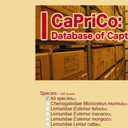
Species:
* OR search
All species
(1)
Cheirogaleidae
Microcebus murinus
(0)
Lemuridae
Eulemur fulvus
(0)
Lemuridae
Eulemur macaco
(0)
Lemuridae
Eulemur mongoz
(0)
Lemuridae
Lemur catta
(0)