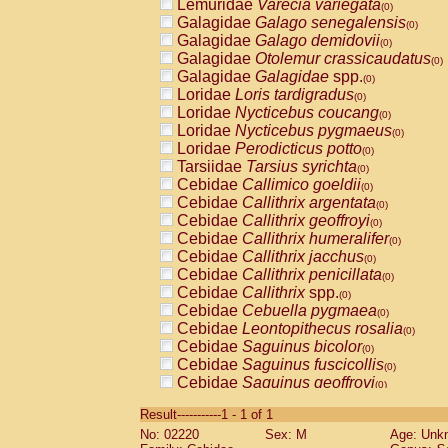
Lemuridae
Varecia variegata
(0)
Galagidae
Galago senegalensis
(0)
Galagidae
Galago demidovii
(0)
Galagidae
Otolemur crassicaudatus
(0)
Galagidae
Galagidae
spp.
(0)
Loridae
Loris tardigradus
(0)
Loridae
Nycticebus coucang
(0)
Loridae
Nycticebus pygmaeus
(0)
Loridae
Perodicticus potto
(0)
Tarsiidae
Tarsius syrichta
(0)
Cebidae
Callimico goeldii
(0)
Cebidae
Callithrix argentata
(0)
Cebidae
Callithrix geoffroyi
(0)
Cebidae
Callithrix humeralifer
(0)
Cebidae
Callithrix jacchus
(0)
Cebidae
Callithrix penicillata
(0)
Cebidae
Callithrix
spp.
(0)
Cebidae
Cebuella pygmaea
(0)
Cebidae
Leontopithecus rosalia
(0)
Cebidae
Saguinus bicolor
(0)
Cebidae
Saguinus fuscicollis
(0)
Cebidae
Saguinus geoffroyi
(0)
Cebidae
Saguinus imperator
(0)
Result-----------1 - 1 of 1
Cebidae
Saguinus labiatus
(0)
No: 02220
Sex: M
Age: Unk
Cebidae
Saguinus leucopus
(0)