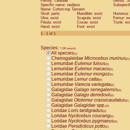
Family: Cebidae
Genus:
S
Cebidae
Saguinus midas
(0)
Specific name:
oedipus
Subspecif
Cebidae
Saguinus mystax
(0)
Name: Cotton-top Tamarin
Cebidae
Saguinus nigricollis
Skull: parts
Mandible: exist
(0)
Humerus: 
Cebidae
Saguinus oedipus
Ulna: exist
Scapula: exist
Femur: ex
(1)
Fibula: exist
Coxae: exist
Trunk: exi
Cebidae
Saguinus weddelli
(0)
Hand: exist
Foot: exist
Cebidae
Saguinus
spp.
(0)
Cebidae
Aotus trivirgatus
1 - 1 of 1
(0)
Cebidae
Cebus albifrons
(0)
Cebidae
Cebus apella
(0)
Species:
Cebidae
Cebus capucinus
* OR search
(0)
All species
Cebidae
Cebus nigrivittatus
(1)
(0)
Cheirogaleidae
Microcebus murinus
Cebidae
Cebus
spp.
(0)
(0)
Lemuridae
Eulemur fulvus
Cebidae
Saimiri boliviensis
(0)
(0)
Lemuridae
Eulemur macaco
Cebidae
Saimiri sciureus
(0)
(0)
Lemuridae
Eulemur mongoz
Atelidae
Alouatta caraya
(0)
(0)
Lemuridae
Lemur catta
Atelidae
Alouatta fusca
(0)
(0)
Lemuridae
Varecia variegata
Atelidae
Alouatta seniculus
(0)
(0)
Galagidae
Galago senegalensis
Atelidae
Alouatta
spp.
(0)
(0)
Galagidae
Galago demidovii
Atelidae
Ateles belzebuth
(0)
(0)
Galagidae
Otolemur crassicaudatus
Atelidae
Ateles geoffroyi
(0)
(0)
Galagidae
Galagidae
spp.
Atelidae
Ateles paniscus
(0)
(0)
Loridae
Loris tardigradus
Atelidae
Ateles
spp.
(0)
(0)
Loridae
Nycticebus coucang
Atelidae
Lagothrix lagothricha
(0)
(0)
Loridae
Nycticebus pygmaeus
Atelidae
Lagothrix lagothricha cana
(0)
(0)
Loridae
Perodicticus potto
Pitheciidae
Cacajao calvus rubicundu
(0)