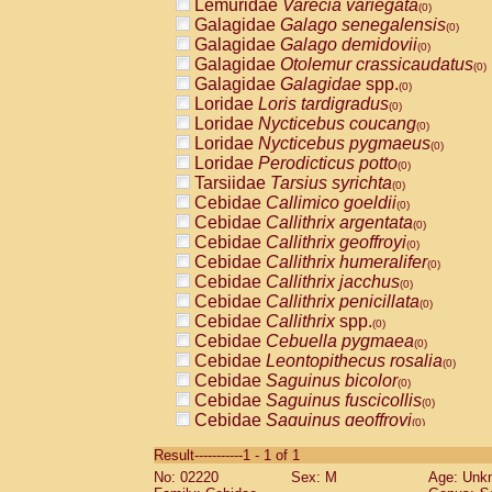
Lemuridae
Varecia variegata
(0)
Galagidae
Galago senegalensis
(0)
Galagidae
Galago demidovii
(0)
Galagidae
Otolemur crassicaudatus
(0)
Galagidae
Galagidae
spp.
(0)
Loridae
Loris tardigradus
(0)
Loridae
Nycticebus coucang
(0)
Loridae
Nycticebus pygmaeus
(0)
Loridae
Perodicticus potto
(0)
Tarsiidae
Tarsius syrichta
(0)
Cebidae
Callimico goeldii
(0)
Cebidae
Callithrix argentata
(0)
Cebidae
Callithrix geoffroyi
(0)
Cebidae
Callithrix humeralifer
(0)
Cebidae
Callithrix jacchus
(0)
Cebidae
Callithrix penicillata
(0)
Cebidae
Callithrix
spp.
(0)
Cebidae
Cebuella pygmaea
(0)
Cebidae
Leontopithecus rosalia
(0)
Cebidae
Saguinus bicolor
(0)
Cebidae
Saguinus fuscicollis
(0)
Cebidae
Saguinus geoffroyi
(0)
Cebidae
Saguinus imperator
(0)
Result-----------1 - 1 of 1
Cebidae
Saguinus labiatus
(0)
No: 02220
Sex: M
Age: Unk
Cebidae
Saguinus leucopus
(0)