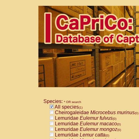
Species:
* OR search
All species
(1)
Cheirogaleidae
Microcebus murinus
(0)
Lemuridae
Eulemur fulvus
(0)
Lemuridae
Eulemur macaco
(0)
Lemuridae
Eulemur mongoz
(0)
Lemuridae
Lemur catta
(0)