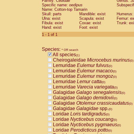
Family: Cebidae
Genus:
S
Cebidae
Saguinus midas
(0)
Specific name:
oedipus
Subspecif
Cebidae
Saguinus mystax
(0)
Name: Cotton-top Tamarin
Cebidae
Saguinus nigricollis
Skull: parts
Mandible: exist
(0)
Humerus: 
Cebidae
Saguinus oedipus
Ulna: exist
Scapula: exist
Femur: ex
(1)
Fibula: exist
Coxae: exist
Trunk: exi
Cebidae
Saguinus weddelli
(0)
Hand: exist
Foot: exist
Cebidae
Saguinus
spp.
(0)
Cebidae
Aotus trivirgatus
1 - 1 of 1
(0)
Cebidae
Cebus albifrons
(0)
Cebidae
Cebus apella
(0)
Species:
Cebidae
Cebus capucinus
* OR search
(0)
All species
Cebidae
Cebus nigrivittatus
(1)
(0)
Cheirogaleidae
Microcebus murinus
Cebidae
Cebus
spp.
(0)
(0)
Lemuridae
Eulemur fulvus
Cebidae
Saimiri boliviensis
(0)
(0)
Lemuridae
Eulemur macaco
Cebidae
Saimiri sciureus
(0)
(0)
Lemuridae
Eulemur mongoz
Atelidae
Alouatta caraya
(0)
(0)
Lemuridae
Lemur catta
Atelidae
Alouatta fusca
(0)
(0)
Lemuridae
Varecia variegata
Atelidae
Alouatta seniculus
(0)
(0)
Galagidae
Galago senegalensis
Atelidae
Alouatta
spp.
(0)
(0)
Galagidae
Galago demidovii
Atelidae
Ateles belzebuth
(0)
(0)
Galagidae
Otolemur crassicaudatus
Atelidae
Ateles geoffroyi
(0)
(0)
Galagidae
Galagidae
spp.
Atelidae
Ateles paniscus
(0)
(0)
Loridae
Loris tardigradus
Atelidae
Ateles
spp.
(0)
(0)
Loridae
Nycticebus coucang
Atelidae
Lagothrix lagothricha
(0)
(0)
Loridae
Nycticebus pygmaeus
Atelidae
Lagothrix lagothricha cana
(0)
(0)
Loridae
Perodicticus potto
Pitheciidae
Cacajao calvus rubicundu
(0)