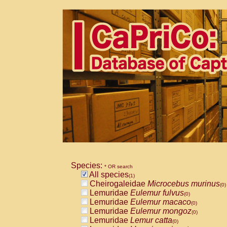
Species:
* OR search
All species
(1)
Cheirogaleidae
Microcebus murinus
(0)
Lemuridae
Eulemur fulvus
(0)
Lemuridae
Eulemur macaco
(0)
Lemuridae
Eulemur mongoz
(0)
Lemuridae
Lemur catta
(0)