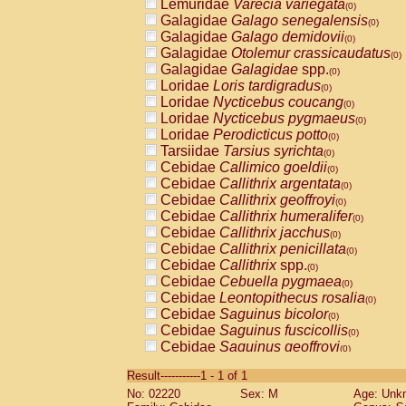
Lemuridae
Varecia variegata
(0)
Galagidae
Galago senegalensis
(0)
Galagidae
Galago demidovii
(0)
Galagidae
Otolemur crassicaudatus
(0)
Galagidae
Galagidae
spp.
(0)
Loridae
Loris tardigradus
(0)
Loridae
Nycticebus coucang
(0)
Loridae
Nycticebus pygmaeus
(0)
Loridae
Perodicticus potto
(0)
Tarsiidae
Tarsius syrichta
(0)
Cebidae
Callimico goeldii
(0)
Cebidae
Callithrix argentata
(0)
Cebidae
Callithrix geoffroyi
(0)
Cebidae
Callithrix humeralifer
(0)
Cebidae
Callithrix jacchus
(0)
Cebidae
Callithrix penicillata
(0)
Cebidae
Callithrix
spp.
(0)
Cebidae
Cebuella pygmaea
(0)
Cebidae
Leontopithecus rosalia
(0)
Cebidae
Saguinus bicolor
(0)
Cebidae
Saguinus fuscicollis
(0)
Cebidae
Saguinus geoffroyi
(0)
Cebidae
Saguinus imperator
(0)
Result-----------1 - 1 of 1
Cebidae
Saguinus labiatus
(0)
No: 02220
Sex: M
Age: Unk
Cebidae
Saguinus leucopus
(0)