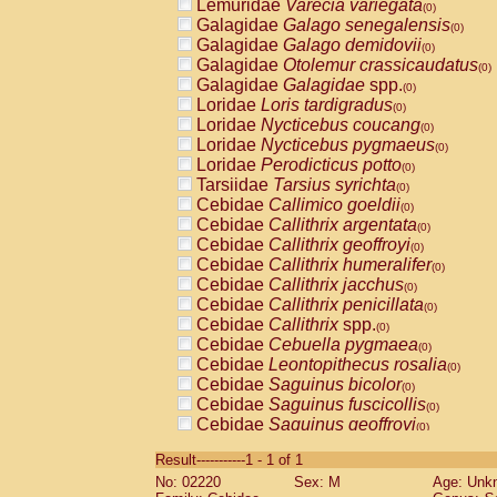
Lemuridae
Varecia variegata
(0)
Galagidae
Galago senegalensis
(0)
Galagidae
Galago demidovii
(0)
Galagidae
Otolemur crassicaudatus
(0)
Galagidae
Galagidae
spp.
(0)
Loridae
Loris tardigradus
(0)
Loridae
Nycticebus coucang
(0)
Loridae
Nycticebus pygmaeus
(0)
Loridae
Perodicticus potto
(0)
Tarsiidae
Tarsius syrichta
(0)
Cebidae
Callimico goeldii
(0)
Cebidae
Callithrix argentata
(0)
Cebidae
Callithrix geoffroyi
(0)
Cebidae
Callithrix humeralifer
(0)
Cebidae
Callithrix jacchus
(0)
Cebidae
Callithrix penicillata
(0)
Cebidae
Callithrix
spp.
(0)
Cebidae
Cebuella pygmaea
(0)
Cebidae
Leontopithecus rosalia
(0)
Cebidae
Saguinus bicolor
(0)
Cebidae
Saguinus fuscicollis
(0)
Cebidae
Saguinus geoffroyi
(0)
Cebidae
Saguinus imperator
(0)
Result-----------1 - 1 of 1
Cebidae
Saguinus labiatus
(0)
No: 02220
Sex: M
Age: Unk
Cebidae
Saguinus leucopus
(0)