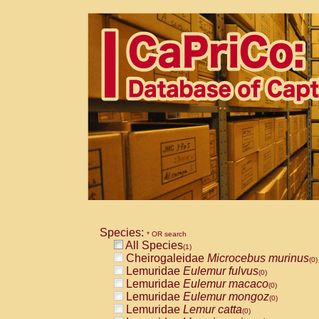
Species:
* OR search
All Species
(1)
Cheirogaleidae
Microcebus murinus
(0)
Lemuridae
Eulemur fulvus
(0)
Lemuridae
Eulemur macaco
(0)
Lemuridae
Eulemur mongoz
(0)
Lemuridae
Lemur catta
(0)