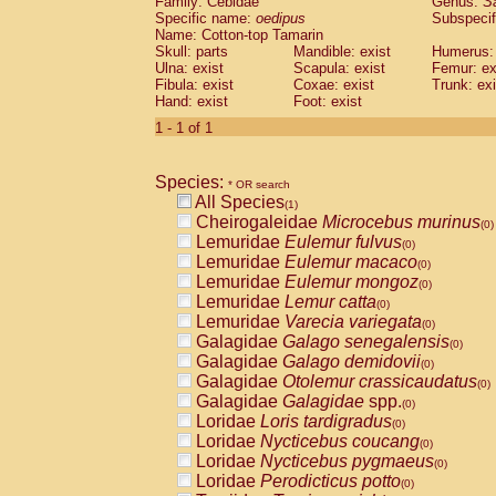
Family: Cebidae
Genus:
S
Cebidae
Saguinus midas
(0)
Specific name:
oedipus
Subspecif
Cebidae
Saguinus mystax
(0)
Name: Cotton-top Tamarin
Cebidae
Saguinus nigricollis
Skull: parts
Mandible: exist
(0)
Humerus: 
Cebidae
Saguinus oedipus
Ulna: exist
Scapula: exist
Femur: ex
(1)
Fibula: exist
Coxae: exist
Trunk: exi
Cebidae
Saguinus weddelli
(0)
Hand: exist
Foot: exist
Cebidae
Saguinus
spp.
(0)
Cebidae
Aotus trivirgatus
1 - 1 of 1
(0)
Cebidae
Cebus albifrons
(0)
Cebidae
Cebus apella
(0)
Species:
Cebidae
Cebus capucinus
* OR search
(0)
All Species
Cebidae
Cebus nigrivittatus
(1)
(0)
Cheirogaleidae
Microcebus murinus
Cebidae
Cebus
spp.
(0)
(0)
Lemuridae
Eulemur fulvus
Cebidae
Saimiri boliviensis
(0)
(0)
Lemuridae
Eulemur macaco
Cebidae
Saimiri sciureus
(0)
(0)
Lemuridae
Eulemur mongoz
Atelidae
Alouatta caraya
(0)
(0)
Lemuridae
Lemur catta
Atelidae
Alouatta fusca
(0)
(0)
Lemuridae
Varecia variegata
Atelidae
Alouatta seniculus
(0)
(0)
Galagidae
Galago senegalensis
Atelidae
Alouatta
spp.
(0)
(0)
Galagidae
Galago demidovii
Atelidae
Ateles belzebuth
(0)
(0)
Galagidae
Otolemur crassicaudatus
Atelidae
Ateles geoffroyi
(0)
(0)
Galagidae
Galagidae
spp.
Atelidae
Ateles paniscus
(0)
(0)
Loridae
Loris tardigradus
Atelidae
Ateles
spp.
(0)
(0)
Loridae
Nycticebus coucang
Atelidae
Lagothrix lagothricha
(0)
(0)
Loridae
Nycticebus pygmaeus
Atelidae
Lagothrix lagothricha cana
(0)
(0)
Loridae
Perodicticus potto
Pitheciidae
Cacajao calvus rubicundu
(0)