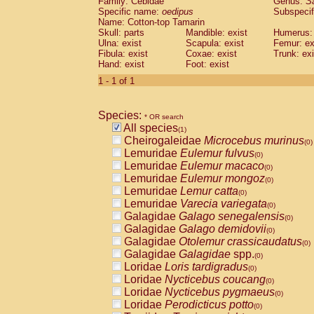
Family: Cebidae
Genus:
S
Cebidae
Saguinus midas
(0)
Specific name:
oedipus
Subspecif
Cebidae
Saguinus mystax
(0)
Name: Cotton-top Tamarin
Cebidae
Saguinus nigricollis
Skull: parts
Mandible: exist
(0)
Humerus: 
Cebidae
Saguinus oedipus
Ulna: exist
Scapula: exist
Femur: ex
(1)
Fibula: exist
Coxae: exist
Trunk: exi
Cebidae
Saguinus weddelli
(0)
Hand: exist
Foot: exist
Cebidae
Saguinus
spp.
(0)
Cebidae
Aotus trivirgatus
1 - 1 of 1
(0)
Cebidae
Cebus albifrons
(0)
Cebidae
Cebus apella
(0)
Species:
Cebidae
Cebus capucinus
* OR search
(0)
All species
Cebidae
Cebus nigrivittatus
(1)
(0)
Cheirogaleidae
Microcebus murinus
Cebidae
Cebus
spp.
(0)
(0)
Lemuridae
Eulemur fulvus
Cebidae
Saimiri boliviensis
(0)
(0)
Lemuridae
Eulemur macaco
Cebidae
Saimiri sciureus
(0)
(0)
Lemuridae
Eulemur mongoz
Atelidae
Alouatta caraya
(0)
(0)
Lemuridae
Lemur catta
Atelidae
Alouatta fusca
(0)
(0)
Lemuridae
Varecia variegata
Atelidae
Alouatta seniculus
(0)
(0)
Galagidae
Galago senegalensis
Atelidae
Alouatta
spp.
(0)
(0)
Galagidae
Galago demidovii
Atelidae
Ateles belzebuth
(0)
(0)
Galagidae
Otolemur crassicaudatus
Atelidae
Ateles geoffroyi
(0)
(0)
Galagidae
Galagidae
spp.
Atelidae
Ateles paniscus
(0)
(0)
Loridae
Loris tardigradus
Atelidae
Ateles
spp.
(0)
(0)
Loridae
Nycticebus coucang
Atelidae
Lagothrix lagothricha
(0)
(0)
Loridae
Nycticebus pygmaeus
Atelidae
Lagothrix lagothricha cana
(0)
(0)
Loridae
Perodicticus potto
Pitheciidae
Cacajao calvus rubicundu
(0)