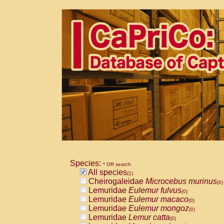
Species:
* OR search
All species
(1)
Cheirogaleidae
Microcebus murinus
(0)
Lemuridae
Eulemur fulvus
(0)
Lemuridae
Eulemur macaco
(0)
Lemuridae
Eulemur mongoz
(0)
Lemuridae
Lemur catta
(0)