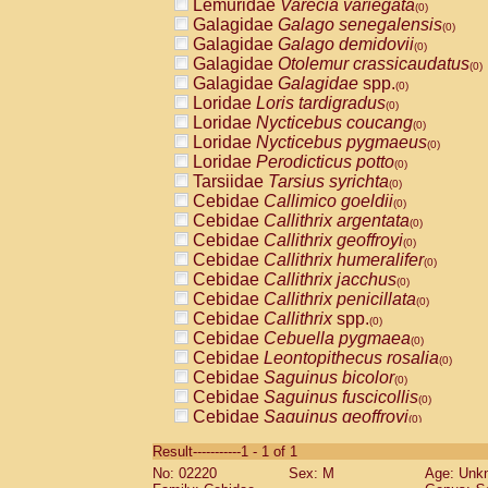
Lemuridae
Varecia variegata
(0)
Galagidae
Galago senegalensis
(0)
Galagidae
Galago demidovii
(0)
Galagidae
Otolemur crassicaudatus
(0)
Galagidae
Galagidae
spp.
(0)
Loridae
Loris tardigradus
(0)
Loridae
Nycticebus coucang
(0)
Loridae
Nycticebus pygmaeus
(0)
Loridae
Perodicticus potto
(0)
Tarsiidae
Tarsius syrichta
(0)
Cebidae
Callimico goeldii
(0)
Cebidae
Callithrix argentata
(0)
Cebidae
Callithrix geoffroyi
(0)
Cebidae
Callithrix humeralifer
(0)
Cebidae
Callithrix jacchus
(0)
Cebidae
Callithrix penicillata
(0)
Cebidae
Callithrix
spp.
(0)
Cebidae
Cebuella pygmaea
(0)
Cebidae
Leontopithecus rosalia
(0)
Cebidae
Saguinus bicolor
(0)
Cebidae
Saguinus fuscicollis
(0)
Cebidae
Saguinus geoffroyi
(0)
Cebidae
Saguinus imperator
(0)
Result-----------1 - 1 of 1
Cebidae
Saguinus labiatus
(0)
No: 02220
Sex: M
Age: Unk
Cebidae
Saguinus leucopus
(0)