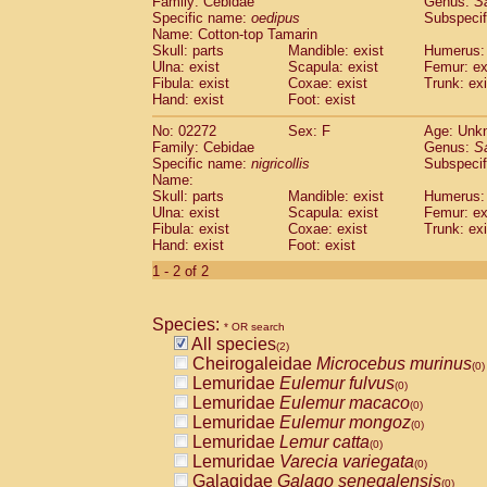
Family: Cebidae
Genus:
S
Cebidae
Saguinus midas
(0)
Specific name:
oedipus
Subspecif
Cebidae
Saguinus mystax
(0)
Name: Cotton-top Tamarin
Cebidae
Saguinus nigricollis
Skull: parts
Mandible: exist
(1)
Humerus: 
Cebidae
Saguinus oedipus
Ulna: exist
Scapula: exist
Femur: ex
(1)
Fibula: exist
Coxae: exist
Trunk: exi
Cebidae
Saguinus weddelli
(0)
Hand: exist
Foot: exist
Cebidae
Saguinus
spp.
(0)
Cebidae
Aotus trivirgatus
(0)
No: 02272
Sex: F
Age: Unk
Cebidae
Cebus albifrons
Family: Cebidae
Genus:
S
(0)
Cebidae
Cebus apella
Specific name:
nigricollis
Subspecif
(0)
Name:
Cebidae
Cebus capucinus
(0)
Skull: parts
Mandible: exist
Humerus: 
Cebidae
Cebus nigrivittatus
(0)
Ulna: exist
Scapula: exist
Femur: ex
Cebidae
Cebus
spp.
(0)
Fibula: exist
Coxae: exist
Trunk: exi
Cebidae
Saimiri boliviensis
Hand: exist
Foot: exist
(0)
Cebidae
Saimiri sciureus
(0)
1 - 2 of 2
Atelidae
Alouatta caraya
(0)
Atelidae
Alouatta fusca
(0)
Atelidae
Alouatta seniculus
Species:
(0)
* OR search
Atelidae
Alouatta
spp.
All species
(0)
(2)
Atelidae
Ateles belzebuth
Cheirogaleidae
Microcebus murinus
(0)
(0)
Atelidae
Ateles geoffroyi
Lemuridae
Eulemur fulvus
(0)
(0)
Atelidae
Ateles paniscus
Lemuridae
Eulemur macaco
(0)
(0)
Atelidae
Ateles
spp.
Lemuridae
Eulemur mongoz
(0)
(0)
Atelidae
Lagothrix lagothricha
Lemuridae
Lemur catta
(0)
(0)
Atelidae
Lagothrix lagothricha cana
Lemuridae
Varecia variegata
(0)
(0)
Pitheciidae
Cacajao calvus rubicundu
Galagidae
Galago senegalensis
(0)