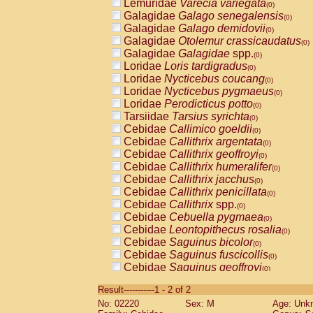
Lemuridae
Varecia variegata
(0)
Galagidae
Galago senegalensis
(0)
Galagidae
Galago demidovii
(0)
Galagidae
Otolemur crassicaudatus
(0)
Galagidae
Galagidae
spp.
(0)
Loridae
Loris tardigradus
(0)
Loridae
Nycticebus coucang
(0)
Loridae
Nycticebus pygmaeus
(0)
Loridae
Perodicticus potto
(0)
Tarsiidae
Tarsius syrichta
(0)
Cebidae
Callimico goeldii
(0)
Cebidae
Callithrix argentata
(0)
Cebidae
Callithrix geoffroyi
(0)
Cebidae
Callithrix humeralifer
(0)
Cebidae
Callithrix jacchus
(0)
Cebidae
Callithrix penicillata
(0)
Cebidae
Callithrix
spp.
(0)
Cebidae
Cebuella pygmaea
(0)
Cebidae
Leontopithecus rosalia
(0)
Cebidae
Saguinus bicolor
(0)
Cebidae
Saguinus fuscicollis
(0)
Cebidae
Saguinus geoffroyi
(0)
Cebidae
Saguinus imperator
(0)
Result-----------1 - 2 of 2
Cebidae
Saguinus labiatus
(0)
No: 02220
Sex: M
Age: Unk
Cebidae
Saguinus leucopus
(0)