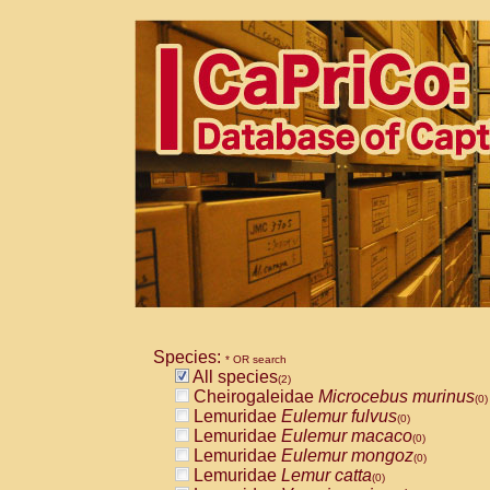
Species:
* OR search
All species
(2)
Cheirogaleidae
Microcebus murinus
(0)
Lemuridae
Eulemur fulvus
(0)
Lemuridae
Eulemur macaco
(0)
Lemuridae
Eulemur mongoz
(0)
Lemuridae
Lemur catta
(0)