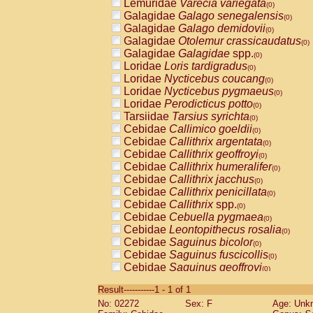
Lemuridae
Varecia variegata
(0)
Galagidae
Galago senegalensis
(0)
Galagidae
Galago demidovii
(0)
Galagidae
Otolemur crassicaudatus
(0)
Galagidae
Galagidae
spp.
(0)
Loridae
Loris tardigradus
(0)
Loridae
Nycticebus coucang
(0)
Loridae
Nycticebus pygmaeus
(0)
Loridae
Perodicticus potto
(0)
Tarsiidae
Tarsius syrichta
(0)
Cebidae
Callimico goeldii
(0)
Cebidae
Callithrix argentata
(0)
Cebidae
Callithrix geoffroyi
(0)
Cebidae
Callithrix humeralifer
(0)
Cebidae
Callithrix jacchus
(0)
Cebidae
Callithrix penicillata
(0)
Cebidae
Callithrix
spp.
(0)
Cebidae
Cebuella pygmaea
(0)
Cebidae
Leontopithecus rosalia
(0)
Cebidae
Saguinus bicolor
(0)
Cebidae
Saguinus fuscicollis
(0)
Cebidae
Saguinus geoffroyi
(0)
Cebidae
Saguinus imperator
(0)
Result-----------1 - 1 of 1
Cebidae
Saguinus labiatus
(0)
No: 02272
Sex: F
Age: Unk
Cebidae
Saguinus leucopus
(0)