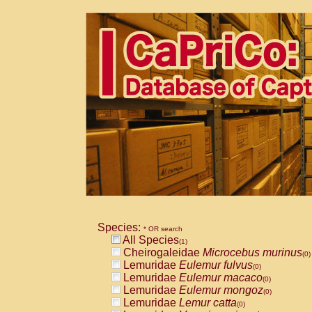
Species:
* OR search
All Species
(1)
Cheirogaleidae
Microcebus murinus
(0)
Lemuridae
Eulemur fulvus
(0)
Lemuridae
Eulemur macaco
(0)
Lemuridae
Eulemur mongoz
(0)
Lemuridae
Lemur catta
(0)