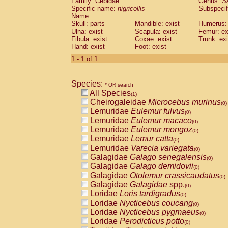
Family: Cebidae
Genus:
S
Cebidae
Saguinus midas
(0)
Specific name:
nigricollis
Subspecif
Cebidae
Saguinus mystax
(0)
Name:
Cebidae
Saguinus nigricollis
Skull: parts
Mandible: exist
(1)
Humerus: 
Cebidae
Saguinus oedipus
Ulna: exist
Scapula: exist
Femur: ex
(0)
Fibula: exist
Coxae: exist
Trunk: exi
Cebidae
Saguinus weddelli
(0)
Hand: exist
Foot: exist
Cebidae
Saguinus
spp.
(0)
Cebidae
Aotus trivirgatus
1 - 1 of 1
(0)
Cebidae
Cebus albifrons
(0)
Cebidae
Cebus apella
(0)
Species:
Cebidae
Cebus capucinus
* OR search
(0)
All Species
Cebidae
Cebus nigrivittatus
(1)
(0)
Cheirogaleidae
Microcebus murinus
Cebidae
Cebus
spp.
(0)
(0)
Lemuridae
Eulemur fulvus
Cebidae
Saimiri boliviensis
(0)
(0)
Lemuridae
Eulemur macaco
Cebidae
Saimiri sciureus
(0)
(0)
Lemuridae
Eulemur mongoz
Atelidae
Alouatta caraya
(0)
(0)
Lemuridae
Lemur catta
Atelidae
Alouatta fusca
(0)
(0)
Lemuridae
Varecia variegata
Atelidae
Alouatta seniculus
(0)
(0)
Galagidae
Galago senegalensis
Atelidae
Alouatta
spp.
(0)
(0)
Galagidae
Galago demidovii
Atelidae
Ateles belzebuth
(0)
(0)
Galagidae
Otolemur crassicaudatus
Atelidae
Ateles geoffroyi
(0)
(0)
Galagidae
Galagidae
spp.
Atelidae
Ateles paniscus
(0)
(0)
Loridae
Loris tardigradus
Atelidae
Ateles
spp.
(0)
(0)
Loridae
Nycticebus coucang
Atelidae
Lagothrix lagothricha
(0)
(0)
Loridae
Nycticebus pygmaeus
Atelidae
Lagothrix lagothricha cana
(0)
(0)
Loridae
Perodicticus potto
Pitheciidae
Cacajao calvus rubicundu
(0)