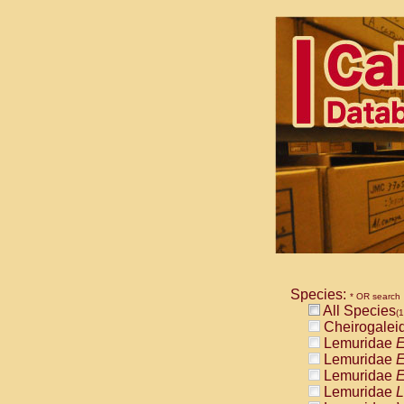
Species:
* OR search
All Species
(1
Cheirogalei
Lemuridae
E
Lemuridae
E
Lemuridae
E
Lemuridae
L