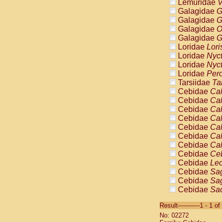
Lemuridae
V
Galagidae
G
Galagidae
G
Galagidae
O
Galagidae
G
Loridae
Lori
Loridae
Nyc
Loridae
Nyc
Loridae
Pero
Tarsiidae
Ta
Cebidae
Cal
Cebidae
Cal
Cebidae
Cal
Cebidae
Cal
Cebidae
Cal
Cebidae
Cal
Cebidae
Cal
Cebidae
Ce
Cebidae
Leo
Cebidae
Sag
Cebidae
Sag
Cebidae
Sag
Cebidae
Sag
Result-----------1 - 1 of
Cebidae
Sag
No: 02272
Cebidae
Sa