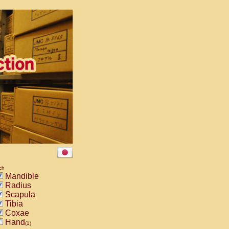
ch
Mandible
Radius
Scapula
Tibia
Coxae
Hand
(1)