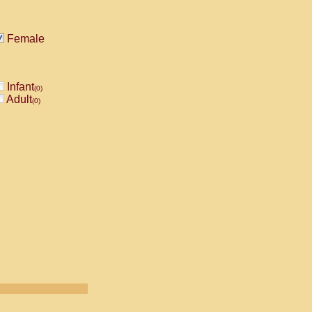
Female
Infant
(0)
Adult
(0)