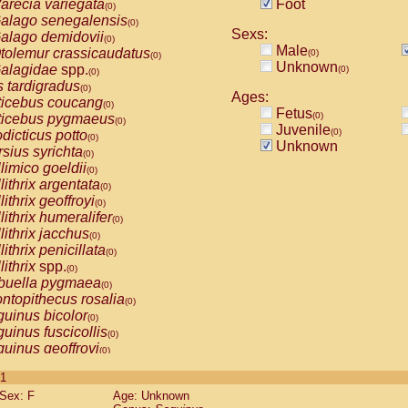
arecia variegata
Foot
(0)
alago senegalensis
(0)
Sexs:
alago demidovii
(0)
Male
tolemur crassicaudatus
(0)
(0)
Unknown
alagidae
spp.
(0)
(0)
s tardigradus
(0)
Ages:
ticebus coucang
(0)
Fetus
(0)
ticebus pygmaeus
(0)
Juvenile
(0)
dicticus potto
(0)
Unknown
rsius syrichta
(0)
limico goeldii
(0)
lithrix argentata
(0)
lithrix geoffroyi
(0)
lithrix humeralifer
(0)
lithrix jacchus
(0)
lithrix penicillata
(0)
lithrix
spp.
(0)
buella pygmaea
(0)
ntopithecus rosalia
(0)
uinus bicolor
(0)
uinus fuscicollis
(0)
uinus geoffroyi
(0)
uinus imperator
(0)
 1
uinus labiatus
(0)
Sex: F
Age: Unknown
guinus leucopus
(0)