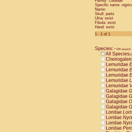
Family: Cebidae
Cebidae
Sa
Specific name:
nigrico
Cebidae
Sa
Name:
Cebidae
Sag
Skull: parts
Cebidae
Sa
Ulna: exist
Fibula: exist
Cebidae
Sag
Hand: exist
Cebidae
Sa
Cebidae
Aot
1 - 1 of 1
Cebidae
Ceb
Cebidae
Ceb
Species:
Cebidae
Ce
* OR search
All Species
Cebidae
Ceb
(1
Cheirogalei
Cebidae
Ce
Lemuridae
E
Cebidae
Sai
Lemuridae
E
Cebidae
Sai
Lemuridae
E
Atelidae
Alo
Lemuridae
L
Atelidae
Alo
Lemuridae
V
Atelidae
Alo
Galagidae
G
Atelidae
Alo
Galagidae
G
Atelidae
Ate
Galagidae
O
Atelidae
Ate
Galagidae
G
Atelidae
Ate
Loridae
Lori
Atelidae
Ate
Loridae
Nyc
Atelidae
Lag
Loridae
Nyc
Atelidae
Lag
Loridae
Pero
Pitheciidae