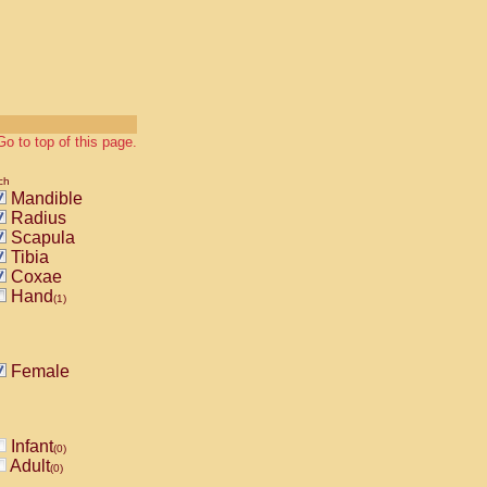
Go to top of this page.
ch
Mandible
Radius
Scapula
Tibia
Coxae
Hand
(1)
Female
Infant
(0)
Adult
(0)