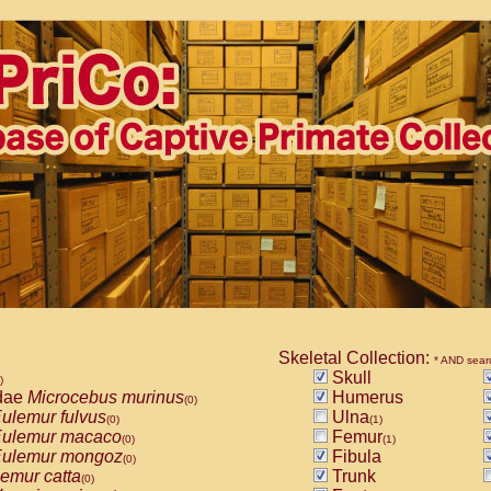
Skeletal Collection:
* AND sear
Skull
)
dae
Microcebus murinus
Humerus
(0)
ulemur fulvus
Ulna
(0)
(1)
ulemur macaco
Femur
(0)
(1)
ulemur mongoz
Fibula
(0)
emur catta
Trunk
(0)