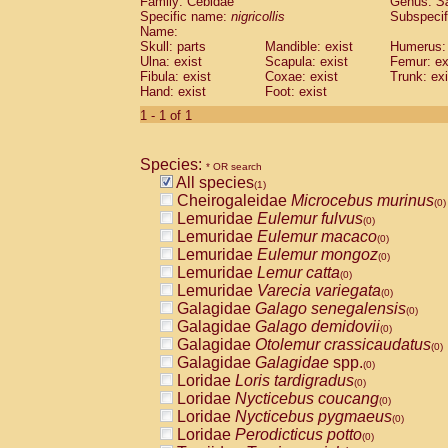
Family: Cebidae
Genus:
S
Cebidae
Saguinus midas
(0)
Specific name:
nigricollis
Subspecif
Cebidae
Saguinus mystax
(0)
Name:
Cebidae
Saguinus nigricollis
Skull: parts
Mandible: exist
(1)
Humerus: 
Cebidae
Saguinus oedipus
Ulna: exist
Scapula: exist
Femur: ex
(0)
Fibula: exist
Coxae: exist
Trunk: exi
Cebidae
Saguinus weddelli
(0)
Hand: exist
Foot: exist
Cebidae
Saguinus
spp.
(0)
Cebidae
Aotus trivirgatus
1 - 1 of 1
(0)
Cebidae
Cebus albifrons
(0)
Cebidae
Cebus apella
(0)
Species:
Cebidae
Cebus capucinus
* OR search
(0)
All species
Cebidae
Cebus nigrivittatus
(1)
(0)
Cheirogaleidae
Microcebus murinus
Cebidae
Cebus
spp.
(0)
(0)
Lemuridae
Eulemur fulvus
Cebidae
Saimiri boliviensis
(0)
(0)
Lemuridae
Eulemur macaco
Cebidae
Saimiri sciureus
(0)
(0)
Lemuridae
Eulemur mongoz
Atelidae
Alouatta caraya
(0)
(0)
Lemuridae
Lemur catta
Atelidae
Alouatta fusca
(0)
(0)
Lemuridae
Varecia variegata
Atelidae
Alouatta seniculus
(0)
(0)
Galagidae
Galago senegalensis
Atelidae
Alouatta
spp.
(0)
(0)
Galagidae
Galago demidovii
Atelidae
Ateles belzebuth
(0)
(0)
Galagidae
Otolemur crassicaudatus
Atelidae
Ateles geoffroyi
(0)
(0)
Galagidae
Galagidae
spp.
Atelidae
Ateles paniscus
(0)
(0)
Loridae
Loris tardigradus
Atelidae
Ateles
spp.
(0)
(0)
Loridae
Nycticebus coucang
Atelidae
Lagothrix lagothricha
(0)
(0)
Loridae
Nycticebus pygmaeus
Atelidae
Lagothrix lagothricha cana
(0)
(0)
Loridae
Perodicticus potto
Pitheciidae
Cacajao calvus rubicundu
(0)