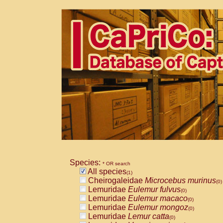
Species:
* OR search
All species
(1)
Cheirogaleidae
Microcebus murinus
(0)
Lemuridae
Eulemur fulvus
(0)
Lemuridae
Eulemur macaco
(0)
Lemuridae
Eulemur mongoz
(0)
Lemuridae
Lemur catta
(0)