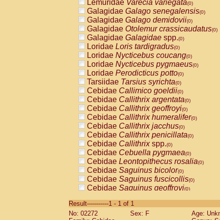
Lemuridae
Varecia variegata
(0)
Galagidae
Galago senegalensis
(0)
Galagidae
Galago demidovii
(0)
Galagidae
Otolemur crassicaudatus
(0)
Galagidae
Galagidae
spp.
(0)
Loridae
Loris tardigradus
(0)
Loridae
Nycticebus coucang
(0)
Loridae
Nycticebus pygmaeus
(0)
Loridae
Perodicticus potto
(0)
Tarsiidae
Tarsius syrichta
(0)
Cebidae
Callimico goeldii
(0)
Cebidae
Callithrix argentata
(0)
Cebidae
Callithrix geoffroyi
(0)
Cebidae
Callithrix humeralifer
(0)
Cebidae
Callithrix jacchus
(0)
Cebidae
Callithrix penicillata
(0)
Cebidae
Callithrix
spp.
(0)
Cebidae
Cebuella pygmaea
(0)
Cebidae
Leontopithecus rosalia
(0)
Cebidae
Saguinus bicolor
(0)
Cebidae
Saguinus fuscicollis
(0)
Cebidae
Saguinus geoffroyi
(0)
Cebidae
Saguinus imperator
(0)
Result-----------1 - 1 of 1
Cebidae
Saguinus labiatus
(0)
No: 02272
Sex: F
Age: Unk
Cebidae
Saguinus leucopus
(0)