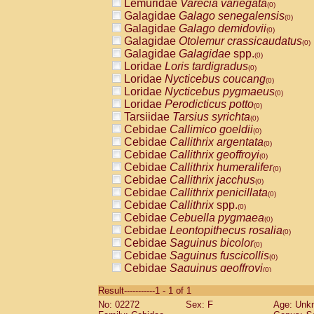
Lemuridae
Varecia variegata
(0)
Galagidae
Galago senegalensis
(0)
Galagidae
Galago demidovii
(0)
Galagidae
Otolemur crassicaudatus
(0)
Galagidae
Galagidae
spp.
(0)
Loridae
Loris tardigradus
(0)
Loridae
Nycticebus coucang
(0)
Loridae
Nycticebus pygmaeus
(0)
Loridae
Perodicticus potto
(0)
Tarsiidae
Tarsius syrichta
(0)
Cebidae
Callimico goeldii
(0)
Cebidae
Callithrix argentata
(0)
Cebidae
Callithrix geoffroyi
(0)
Cebidae
Callithrix humeralifer
(0)
Cebidae
Callithrix jacchus
(0)
Cebidae
Callithrix penicillata
(0)
Cebidae
Callithrix
spp.
(0)
Cebidae
Cebuella pygmaea
(0)
Cebidae
Leontopithecus rosalia
(0)
Cebidae
Saguinus bicolor
(0)
Cebidae
Saguinus fuscicollis
(0)
Cebidae
Saguinus geoffroyi
(0)
Cebidae
Saguinus imperator
(0)
Result-----------1 - 1 of 1
Cebidae
Saguinus labiatus
(0)
No: 02272
Sex: F
Age: Unk
Cebidae
Saguinus leucopus
(0)