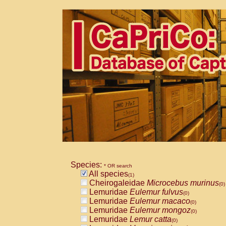
Species:
* OR search
All species
(1)
Cheirogaleidae
Microcebus murinus
(0)
Lemuridae
Eulemur fulvus
(0)
Lemuridae
Eulemur macaco
(0)
Lemuridae
Eulemur mongoz
(0)
Lemuridae
Lemur catta
(0)