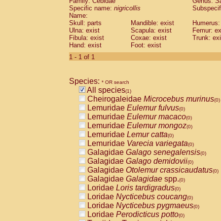
Family: Cebidae
Genus:
S
Cebidae
Saguinus midas
(0)
Specific name:
nigricollis
Subspecif
Cebidae
Saguinus mystax
(0)
Name:
Cebidae
Saguinus nigricollis
Skull: parts
Mandible: exist
(1)
Humerus: 
Cebidae
Saguinus oedipus
Ulna: exist
Scapula: exist
Femur: ex
(0)
Fibula: exist
Coxae: exist
Trunk: exi
Cebidae
Saguinus weddelli
(0)
Hand: exist
Foot: exist
Cebidae
Saguinus
spp.
(0)
Cebidae
Aotus trivirgatus
1 - 1 of 1
(0)
Cebidae
Cebus albifrons
(0)
Cebidae
Cebus apella
(0)
Species:
Cebidae
Cebus capucinus
* OR search
(0)
All species
Cebidae
Cebus nigrivittatus
(1)
(0)
Cheirogaleidae
Microcebus murinus
Cebidae
Cebus
spp.
(0)
(0)
Lemuridae
Eulemur fulvus
Cebidae
Saimiri boliviensis
(0)
(0)
Lemuridae
Eulemur macaco
Cebidae
Saimiri sciureus
(0)
(0)
Lemuridae
Eulemur mongoz
Atelidae
Alouatta caraya
(0)
(0)
Lemuridae
Lemur catta
Atelidae
Alouatta fusca
(0)
(0)
Lemuridae
Varecia variegata
Atelidae
Alouatta seniculus
(0)
(0)
Galagidae
Galago senegalensis
Atelidae
Alouatta
spp.
(0)
(0)
Galagidae
Galago demidovii
Atelidae
Ateles belzebuth
(0)
(0)
Galagidae
Otolemur crassicaudatus
Atelidae
Ateles geoffroyi
(0)
(0)
Galagidae
Galagidae
spp.
Atelidae
Ateles paniscus
(0)
(0)
Loridae
Loris tardigradus
Atelidae
Ateles
spp.
(0)
(0)
Loridae
Nycticebus coucang
Atelidae
Lagothrix lagothricha
(0)
(0)
Loridae
Nycticebus pygmaeus
Atelidae
Lagothrix lagothricha cana
(0)
(0)
Loridae
Perodicticus potto
Pitheciidae
Cacajao calvus rubicundu
(0)