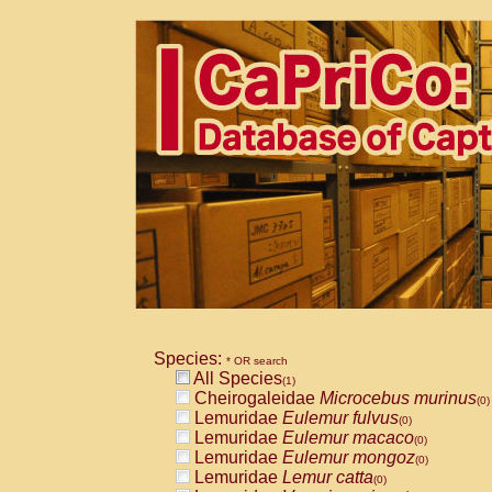
Species:
* OR search
All Species
(1)
Cheirogaleidae
Microcebus murinus
(0)
Lemuridae
Eulemur fulvus
(0)
Lemuridae
Eulemur macaco
(0)
Lemuridae
Eulemur mongoz
(0)
Lemuridae
Lemur catta
(0)