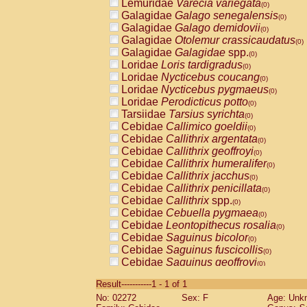
Lemuridae
Varecia variegata
(0)
Galagidae
Galago senegalensis
(0)
Galagidae
Galago demidovii
(0)
Galagidae
Otolemur crassicaudatus
(0)
Galagidae
Galagidae
spp.
(0)
Loridae
Loris tardigradus
(0)
Loridae
Nycticebus coucang
(0)
Loridae
Nycticebus pygmaeus
(0)
Loridae
Perodicticus potto
(0)
Tarsiidae
Tarsius syrichta
(0)
Cebidae
Callimico goeldii
(0)
Cebidae
Callithrix argentata
(0)
Cebidae
Callithrix geoffroyi
(0)
Cebidae
Callithrix humeralifer
(0)
Cebidae
Callithrix jacchus
(0)
Cebidae
Callithrix penicillata
(0)
Cebidae
Callithrix
spp.
(0)
Cebidae
Cebuella pygmaea
(0)
Cebidae
Leontopithecus rosalia
(0)
Cebidae
Saguinus bicolor
(0)
Cebidae
Saguinus fuscicollis
(0)
Cebidae
Saguinus geoffroyi
(0)
Cebidae
Saguinus imperator
(0)
Result-----------1 - 1 of 1
Cebidae
Saguinus labiatus
(0)
No: 02272
Sex: F
Age: Unk
Cebidae
Saguinus leucopus
(0)