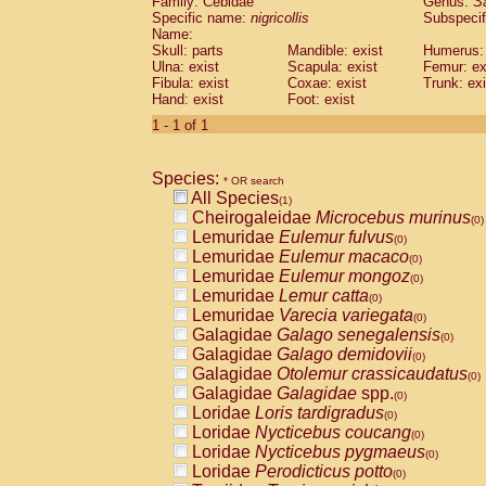
Family: Cebidae
Genus:
S
Cebidae
Saguinus midas
(0)
Specific name:
nigricollis
Subspecif
Cebidae
Saguinus mystax
(0)
Name:
Cebidae
Saguinus nigricollis
Skull: parts
Mandible: exist
(1)
Humerus: 
Cebidae
Saguinus oedipus
Ulna: exist
Scapula: exist
Femur: ex
(0)
Fibula: exist
Coxae: exist
Trunk: exi
Cebidae
Saguinus weddelli
(0)
Hand: exist
Foot: exist
Cebidae
Saguinus
spp.
(0)
Cebidae
Aotus trivirgatus
1 - 1 of 1
(0)
Cebidae
Cebus albifrons
(0)
Cebidae
Cebus apella
(0)
Species:
Cebidae
Cebus capucinus
* OR search
(0)
All Species
Cebidae
Cebus nigrivittatus
(1)
(0)
Cheirogaleidae
Microcebus murinus
Cebidae
Cebus
spp.
(0)
(0)
Lemuridae
Eulemur fulvus
Cebidae
Saimiri boliviensis
(0)
(0)
Lemuridae
Eulemur macaco
Cebidae
Saimiri sciureus
(0)
(0)
Lemuridae
Eulemur mongoz
Atelidae
Alouatta caraya
(0)
(0)
Lemuridae
Lemur catta
Atelidae
Alouatta fusca
(0)
(0)
Lemuridae
Varecia variegata
Atelidae
Alouatta seniculus
(0)
(0)
Galagidae
Galago senegalensis
Atelidae
Alouatta
spp.
(0)
(0)
Galagidae
Galago demidovii
Atelidae
Ateles belzebuth
(0)
(0)
Galagidae
Otolemur crassicaudatus
Atelidae
Ateles geoffroyi
(0)
(0)
Galagidae
Galagidae
spp.
Atelidae
Ateles paniscus
(0)
(0)
Loridae
Loris tardigradus
Atelidae
Ateles
spp.
(0)
(0)
Loridae
Nycticebus coucang
Atelidae
Lagothrix lagothricha
(0)
(0)
Loridae
Nycticebus pygmaeus
Atelidae
Lagothrix lagothricha cana
(0)
(0)
Loridae
Perodicticus potto
Pitheciidae
Cacajao calvus rubicundu
(0)