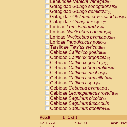
Lemuridae
Varecia variegata
(0)
Galagidae
Galago senegalensis
(0)
Galagidae
Galago demidovii
(0)
Galagidae
Otolemur crassicaudatus
(0)
Galagidae
Galagidae
spp.
(0)
Loridae
Loris tardigradus
(0)
Loridae
Nycticebus coucang
(0)
Loridae
Nycticebus pygmaeus
(0)
Loridae
Perodicticus potto
(0)
Tarsiidae
Tarsius syrichta
(0)
Cebidae
Callimico goeldii
(0)
Cebidae
Callithrix argentata
(0)
Cebidae
Callithrix geoffroyi
(0)
Cebidae
Callithrix humeralifer
(0)
Cebidae
Callithrix jacchus
(0)
Cebidae
Callithrix penicillata
(0)
Cebidae
Callithrix
spp.
(0)
Cebidae
Cebuella pygmaea
(0)
Cebidae
Leontopithecus rosalia
(0)
Cebidae
Saguinus bicolor
(0)
Cebidae
Saguinus fuscicollis
(0)
Cebidae
Saguinus geoffroyi
(0)
Cebidae
Saguinus imperator
(0)
Result-----------1 - 1 of 1
Cebidae
Saguinus labiatus
(0)
No: 02220
Sex: M
Age: Unk
Cebidae
Saguinus leucopus
(0)