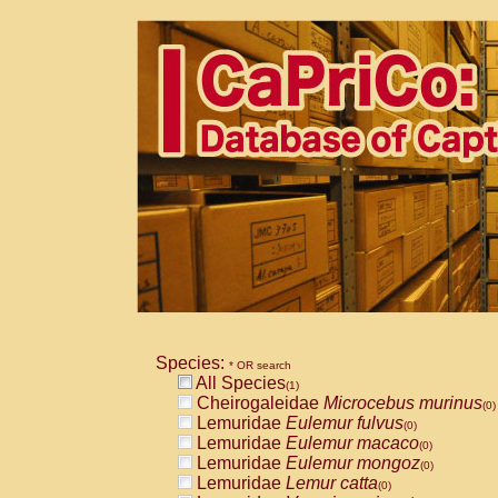
Species:
* OR search
All Species
(1)
Cheirogaleidae
Microcebus murinus
(0)
Lemuridae
Eulemur fulvus
(0)
Lemuridae
Eulemur macaco
(0)
Lemuridae
Eulemur mongoz
(0)
Lemuridae
Lemur catta
(0)