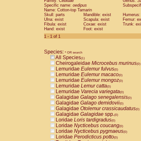
Family: Cebidae
Genus:
S
Cebidae
Saguinus midas
(0)
Specific name:
oedipus
Subspecif
Cebidae
Saguinus mystax
(0)
Name: Cotton-top Tamarin
Cebidae
Saguinus nigricollis
Skull: parts
Mandible: exist
(0)
Humerus: 
Cebidae
Saguinus oedipus
Ulna: exist
Scapula: exist
Femur: ex
(1)
Fibula: exist
Coxae: exist
Trunk: exi
Cebidae
Saguinus weddelli
(0)
Hand: exist
Foot: exist
Cebidae
Saguinus
spp.
(0)
Cebidae
Aotus trivirgatus
1 - 1 of 1
(0)
Cebidae
Cebus albifrons
(0)
Cebidae
Cebus apella
(0)
Species:
Cebidae
Cebus capucinus
* OR search
(0)
All Species
Cebidae
Cebus nigrivittatus
(1)
(0)
Cheirogaleidae
Microcebus murinus
Cebidae
Cebus
spp.
(0)
(0)
Lemuridae
Eulemur fulvus
Cebidae
Saimiri boliviensis
(0)
(0)
Lemuridae
Eulemur macaco
Cebidae
Saimiri sciureus
(0)
(0)
Lemuridae
Eulemur mongoz
Atelidae
Alouatta caraya
(0)
(0)
Lemuridae
Lemur catta
Atelidae
Alouatta fusca
(0)
(0)
Lemuridae
Varecia variegata
Atelidae
Alouatta seniculus
(0)
(0)
Galagidae
Galago senegalensis
Atelidae
Alouatta
spp.
(0)
(0)
Galagidae
Galago demidovii
Atelidae
Ateles belzebuth
(0)
(0)
Galagidae
Otolemur crassicaudatus
Atelidae
Ateles geoffroyi
(0)
(0)
Galagidae
Galagidae
spp.
Atelidae
Ateles paniscus
(0)
(0)
Loridae
Loris tardigradus
Atelidae
Ateles
spp.
(0)
(0)
Loridae
Nycticebus coucang
Atelidae
Lagothrix lagothricha
(0)
(0)
Loridae
Nycticebus pygmaeus
Atelidae
Lagothrix lagothricha cana
(0)
(0)
Loridae
Perodicticus potto
Pitheciidae
Cacajao calvus rubicundu
(0)